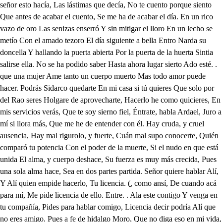
la huerta Sintia salirse ella. No se ha podido saber Hasta ahora lugar sierto Ado esté. . que una mujer Ame tanto un cuerpo muerto Mas todo amor puede hacer. Podrás Sidarco quedarte En mi casa si tú quieres Que solo por del Rao seres Holgare de aprovecharte, Hacerlo he como quicieres, En mis servicios verás, Que te soy sierno fiel, Éntrate, habla Ardael, Juro a mí si llora más, Que me he de entender con él. Hay cruda, y cruel ausencia, Hay mal rigurolo, y fuerte, Cuán mal supo conocerte, Quién comparó tu potencia Con el poder de la muerte, Si el nudo en que está unida El alma, y cuerpo deshace, Su fuerza es muy más crecida, Pues una sola alma hace, Sea en dos partes partida. Señor quiere hablar Alí, Y Alí quien empide hacerlo, Tu licencia. (̱. como ansí, De cuando acá para mí, Me pide licencia de ello. Entre. . Ala este contigo Y venga en tu compañía, Pides para hablar comigo, Licencia decir podría Alí que no eres amigo. Pues a fe de hidalgo Moro, Que no diga eso en mi vida, Con razón, yo lo inoro, Que siempre guarde decoro A nuestra amistad debida, Andas triste sin que Alí, Sepa la causa. (̱. y es Menester decilla di. El estado en que me ves, No la declara por mí. Nunca nel peor te veas, Ni lo puede haber peor Cómo, del gobernador, No tienes cuanto deseas, No eres justicia mayor, Si a ti el Moro se humilla, Y esta ciudad te obedece, Todo con tu favor crece, Y a tus pies se arodilla, Que tienes que te entristece. Verme al Portugues sujeto, Me pone en mísero aprieto, Y viendo esto desmayo, Que nello al cetro Cambayo, Muy grande traición comete, Bandur como sabes fue El que me subió a este estado, Y esme muy mal contado, Que yo nel servicio; esté, Del que la muerte le ha dado. Que era se tiene por cierto, Qué han? al Rey mozo alzado, Nunca para mí fue incierto, No es sobrino del Rey muerto, No es heredero forzado, Cómo se alzó Mirizan, Alzose como traidor, Viendo muerto a su señor, Llámose Rey, y an si están Algunos en su favor. De este Mirizan he oído, Que del Reino Mogor vino, Como ya tendrás sabido, Y también de ello le avino, Verse el Rey casi perdido, Si quel Mogor por le ver, Y el Rey por le defender Le movió a hacerles guerra, Tal que la Cambaya tierra Llegó casi a se perder. Bien lo se, y el Portugues Los socorrio. . ansi es, Pues ahora en pago de ello, Se alzó por Rey, y a ello Pudo también como ves. Tiene consigo el infiel Y de ambos Reis, mal vasallo Dos mil hombres de a caballo Todos Mogores como él, No han de desampararlo. Que aprovecha si el agüelo Mandó uno de sus titores, Con gente que cubre el suelo Perdidos son los Mogores Eso me dobla el recelo. Yo espero dar un medio, Qué te quite de cuidado Crequel mal comunicado. Nunca le falta remedio Sino al oculto, y callado. De qué suerte. . como haya Nuevas del Mogor vencido En una nave metido, Te haré poner en Cambaya Sin ser de nadie sentido, Cómo podrás. . dírtelo he Como en la nave esté, Sin que ninguno lo entienda Tus tesoros, y tu hacienda En barcado. . bueno afee As, mi señor de alegrarte Aunque sea contrahecho Salir a veces a holgarte Al monte muy satisfecho Y muy contento mostrarte, Y lo más déjalo a mí Que sabré muy bien servir Mira que fío de ti, Nada de eso quiero oír Ya me callo, sea ansí. Quiero llegar a palacio Que el Gobernador me tiene n Enviado a llamar. . viene, Y ablaremos más despacio, Sobre esotro, , an si convieney e Ado bueno por aquí. Alivio a meus males dando Cómo me cantáis por hi Namorado andáis Fernando Y de las lindas que en vi, Qué dicéis deivos no goto Sois muy certo vedor dagoas, Pois outra consa vos noto Que en cotardes vosas magoas p, Sois amador sesto roto. Así he tomayme ha gilha la que tanto mostro a quilha Dirvos el máis do que poso Bemsabéis vos que son voso Com mantilha, semmantilha, Aposto que he saudade A que vos tras de fumeiro Que dicéis. . saláis verdado Logo. . conhecí no cheiro Esa necia enfirmidade. Necia enfirmidade nano Mas de necios mal sentida, íceime ha mor bemna vida Que hua conforme afelzano Ao menos por esa tida. Quémpode facer ahora Humcorpo aquí nesta praya Cuja alma en Goamora, Ponho en, que ha da senhara, Nao cheirón nunca Cambaya. viene . Sey do contrario a certeza, Así he por minha vida, os, Que en vos ouní que ha partida Vos ficon tanta tristeza, Qué crestes que era mentira. Qué chea por ca vos pos, Así tamsos. . avisado. De virdes acompañado Vos nace achardes nos sos, Querovos ouvir sentado. oto agoas! . Pois benha humora, mee oto Que aquío miser pasea, nagoa? . E vos me tendes has pellas, Así tenho enhas canelas Máis desfeitas questa area, Asentémonos. . qué derá ha Por Goa humpaseo ahora, o Paseo se ser podera u voso Inda que máis sonje fora, atilha, Paseo me parecera. Vindes dacidade. . nano erdade Da fortaleza, que estáo o Todos os principaes nella, Co Gobernador que de ella Foy dar pose ao Capitám. A Antonio da Silveira, Merecea, así odigo. Vao as consas de má mantira, Que da honra, oudo perigo Nano sei cual leva a bandeira. Certo que nano se podera Entregar a fortaleza, A quenmáis a merecera, Temjunto conter nobreza Tudo o que de este se espera. Sempre o Cunha soy prudente Provem tamben capitam, Conforme o tempo. . qué gente Le fica. . cudo somente que seiscentos. . sois hun de elles. . (saó. Mal lhe fora se onano fora, Vos ficáis tamberm, ahora. Benme basta minhador, Tende vos estontra envora, De nada tenho temor. Comigo habéis de ficar la que vin comvosco junto, Tanto que a Goa chegar, Eu cuido que por defunto, Logo vos el de contar. Ja por morto me contáis Semo ser que quero en máis, Nano morro pola fe. . sim Se chegáis comisto o fim, Bomsim cudo que esperáis. Mas ao tempo de morrer Trémemas carnes con medo, Hejarope muito acedo. Bempodera iso así ser Se me en chámara Acevedo Pera martire senhor Sois vingativo, . sabéis Que he vindo o embaijador Salvamos nao nos dicéis De qué. . de qué do Mogor. Cual Mogor. . hun Morizao Qué diz que era general De Bandur. . tandes rezao Se vempor bem, se por mal Nao no ouví de confisao, Logo se diz pola terra Conforme o rumor que tem, Cada humdiz ao que vem Huns de pas, outros de guerra Hus julgano mal outros bem. Ah homés que afirmano ja Que antes de hummes estará Sobre Dioo inimigo, E outros que tras consigo Máis de cemmil. . si trara. Cemmil homes iso he riso Quemere tal, emjuizo, Muy engañados estáes, Trezantos punha, máis Bandur en campo. . de silo. Qué trecentos mil de guerra Juntaba, caso espantoso Que han mo tann valeroso O de quemna propia terra Mato Rey tano poderoso Se sose parte a embaijada Para o partir a armada Esa vos digo que he boa A de ir envernar a Gua Por forza. . nano será nada. Seoinimigo vier Pode ser que se nano va Nano que estaba a pique ja, E enca vos vejo tremer, Estando inda os Mouros la, Sempre trago no sentido Que os meus días nao sano nada Nunca andeí diso esquecido Medo de ficar a armada Vos temmeo convertido, Cavem Rábelo, Meirerles, Que nos diráo o que pasa, Vir aquí tano cedo he graza Primeiro ande lutar con elles Sobre quemleba afogaza. Ah Senhores, nao tan sos, Damos máis parte de vos Conuertemos de máis perto Pera aquí. . mas cómo, he cer Qué queréis, algo de nos. Jto Saber cuando parte armada Ah menham segundo ouví Sobre que soy a embaijada Do Mirizan. . cuanto a mí Sobre ponco máis de nada Era jeral. . nao no sei De Bandur, . pois dirvos ey Cománimo altivo, forte Tanto que soube sua morte Se fez declarar por Rey. Mas como he Rey extranjeiro Todo o mundo fas fosinho. Os grandes por derradeiro Alzaráo hammozo lobrinho De Bandur único herderro Inda nao sey a te quí A vindado Embaijador, A que soy. . pede o Mogor Vendo o mozo contra sí Oh, noso Cunha favor. Que o poblique enDio pede Por Rey de Cambaya vede Cuanto niso estriba o Mouro Sincoenta mil pardaos douro Promete se lo consede Tambem se lhe oférese dar Se venturoso ficar, Pello ajudar como digo So con humnome damigo, Todos os portos de mar. Emanda o embaijador, So aiso. . si que entende Segundo a fama se estende Que en tero gobernador Terá tudo o que pretende. Heo Cunha tano timido Nestas partes de Cambaya Que o Mouro máis atrivido Dpuuir seunome desmaya Muda a cor, perde o sentido. Oh Mogor como extranjeiro, Nos pede lavor ahora. Dicem que he bom cabaleiro. Muito o Rey mozo melhora A ser legítimo herdeiro. Ouio tocar caíja. . sí, Aquilo he bando, esperay, Cavem Teijeira. . que vay Pera aquí. . más pera aquí. Nao me asento. . hora acabay. Por vida, ja me entendéis, De quemdigo, vede ahora, Se queréis on nao queréis, Saber que he a senhora, Vingaivos. . o nano zombéis. Comverdades, máis cuando Se andao caíjas tocuando A recoler. . nano releva, Pois oje a cota se leva Zobáis, . nano por don Fernando Cómo así tano de repente Nano quero Gobernador Facer ninguem sabedor De cuando parte he prudente, Forse ja o embaijador. Ao tempo do embarcar O debemde despedir, Sábese os que hano de ficar, Os que o quiseremir, Acha qué fique. andan a rogar Cuanto o perigo he mayor, Tanto ha máis oppositores. Basta metemrogadores, Como hano de mudar a cor Todos eses mens senhores. Qué facemos. . tn daquí Me von pera oGaliñno, Por fugir hua tentazano De ficar. . Faceyo así, Que vos sobeja rezao. Pero Gil arribayca, Veremos partir a armada, Porque, ja quer partir. .e. Vos vedes como ella está, Benga a Deos embanderrada. la ogobernador la sé Dentro no seu galiño Foyo noso Capitam Comerle. . Soy. . ha boso que mestoura o corazao. Grande saudade me faz Dentro en mí esta despedida, pois por vida de Jao Bras, Que medo ey que da vida Nos queira espiro Monras. En vos diréy, has suas pelles Guardao as nosas, samerles Máis homés que nos. . nano vedes Que sao perros Mafamedes, E nonha que fiar de elles. E se nos mostraó ahora Rosto pracenteiro ledo Temdo Gobernador medo Como o virem daquí fora Elles mostraraó o acedo. Senhor a Deos pois ficáis, Que nao ha tempo de máis, Olhay que me prometéis De visitar quem sabéis, Farel cuanto me mandáis. Dirléis que me temchegado, Fscarca cuasi a morte, En fartiniso de sorte, Que fique bemremendado, A Deos men castello forte. Se vay a falar