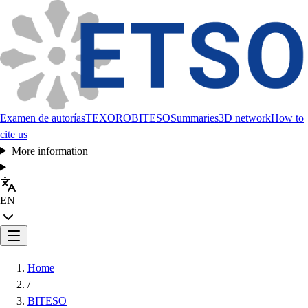
Examen de autorías
TEXORO
BITESO
Summaries
3D network
How to
cite us
More information
EN
Home
/
BITESO