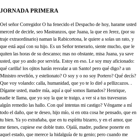
JORNADA PRIMERA
Oel señor Corregidor O ha fenecido el Despacho de hoy, harame usted merced de decirle, seo Mastranzos, que Juana, la que en Jerez, (por su traje extraordinario) naman la Rabicortona, le quiere a solas un rato, y que está aquí con su hijo. Es un Señor temerario, siente mucho, que le quiten las horas de su descanso; mas no obstante, misa Juana, ya save usted, que yo ando por servirla. Estoy en eso. Le soy muy aficionado: qué carilla! los ojitos harán resvalar a un Santo! pero qué digo? a un Ministro revelión, y estelionato? O soy y o no soy Portero? Qué decís? Que voy volando: calla, humanidad, que yo te lo diré a pellizcazos. . Dígame usted, madre mía, aquí a qué somos llamados? Henrique, nadie te llama, que yo soy la que te traigo, a ver si a tus travesuras algún remedio las hallo. Con qué intentas mi castigo? Véngame a mí todo el daño, que te deseo, hijo mío, si en otra cosa he pensado, que en tu bien. Ya yo extrañaba, que en tu espíritu bizarro, y en el amor, que me tienes, cupiese ese doble trato. Ojalá, madre, pudiese ponerte en aquel estado, que merece la hidalguía de tu genio; pero cuando me acuerdo, de que en Jerez, desde tus primeros años, con los portentos que hacías, fuera del uso ordinario, por Maga te persiguieron, ̱ pero con tu natural de hechicera te infamaron es tal la pena, el horror, que concibo:- Sella el labio, que pues el Corregidor parece que está despacio, de lo que hasta aquí ignoraste, quiero dejarte informado. Yo, Henrique, nací, y al punto mi crianza la encargaron mis padres a una Gitana, que se avecindó en el barrio, llamada la Conejera, moza de chiste, y de garbo, y docta en la facultad de sus mañas, y sus tratos. Eran mis padres tan pobres, que no pudiendo el salario pagarle de mi crianza, en su poder me dejaron, hasta los doce años mis, yéndome ella doctrinando, y enseñándome Oraciones, cuyo sonido era santo, y bueno; pero debían de tener oculto el pacto, a que jamás asentí, luego que me declararon, no ser seguro usar de ellas, varones justos, y sabios. Es verdad, que obré, antes de esto, prodigios extraordinarios; mas luego que lo he sabido, tan del todo lo he dejado, que las deseo olvidar, aunque hasta aquí no lo alcanzo. Muertos mis padres, casé (por haberse enamorado de mí) con un Caballero, de los primeros Hidalgos de Jerez, que pretendiente de un ilustre Mayorazgo, murió acosado de pleitos, quedándome en ti un traslado (como yo sé) dé un objeto, . que amé, y serví, para cuando se gane el pleito, tener con que vivir descansados; tan atrevido, tan alto, tan generoso, a quien dan inotivo, haberte enseñado todas las habilidades, que en este siglo en que estamos, hacen un joven amable, que es galán, y es cortesano, después de tener noticia (pues en Italia has estado) de los usos, y costumbres extranjeros (que es del caso también) temo, Henrique mío, que introduciéndote tanto con todos, pueda la envidia lograr: , . Aquí está mi amo. El Corregidor, callemos. Señor, a tus pies estamos mi hijo, y yo. . Hola, Mastrancillos, tráeme aquel pliego cerrado, que está sobre mi bufete: qué ay, Juana, se ofrece algo? Yo vengo: . Es este su hijo? Sí, señor. . Bello muchacho! agradable frontispicio, buen bulto, mejores cabos! huélgome de verle, es como me le han caracterizado! Honráis, señor mi humildad. Talos juzgo; yo soy claro: y aún por eso este lugar me tenéis alborotado. Yo, señor? . Él; le parece, que no lo sé todo el trasto? Señor, por eso venimos, en lo que sucede, a hablaros. Juana, (qué mujer tan linda! . si hechicera la flamaron, lo habrá sido con los ojos, que por Dios que son un pasmo! aunque soy Juez interino, mientras el Rey (dilatados siglos nos le guarde el Cielo prove este Jerezano ilustre Corregimiento, pico un poco en Abogado; sé, que tengo dos oídos, y han de destinarse entrambos, uno, al Fiscal, y otros al Reo: el vuestro es aqueste; al caso. . Señor, yo nací:- Querido, si ahora quieres encajarnos desde tu natal tu informe, no acabarás en un año. El abreviará: ya, Henrique, ves el genio estrafalario de este hombre. Advertido estoy. . Vos veréis, como no os canso: señor, yo he vivido siempre con honor, y con recato; y habiendo nacido pobre, para vivir, he tomado el rumbo de ser Maestro de Guitarra, y enseñando a Damas, y Caballeros el nuevo estilo Italiano de cantar, y de tañer, como puedo; voy ganando mi vida. Es muy justa cosa; y aún yo en eso mismo trato, pues, como buen Juez, me toca poner en solfa unos Autos. Adelante. . Entre otras casas, donde me hacen agasajo, una es la de Margarita vuestra parienta. . Oiga el diablo. Dónde a ella, y a sus criadas doy lección. . Pero gastando con ella muchos gorjeos, con ellas pocos trinados. Yo, señor: . Seo Musiquillo, si andáis tan desalumbrado, que despreciando las notas, no conocéis los espacios, que hay de ella a vos; yo he dispuesto: Qué? . Que os enseñe la mano un Verdugo, y el compás, con que debéis gobernaros: yo os he hecho seguir de noche, yo os he hecho contar los pasos, y yo sé:- Aquí está el pliego ya. Dame. . Hele estado buscando. Quién te habla nada, estantigua. Lo seguro es enmendaros: . no quitaré a mi parienta su diversión; pero os hago esta advertencia: sabed, que a mi sobrino le trato boda con ella. . Ay de mí! Él es un poco atronado, y no lo podré evitar, si un día os rompe los cascos. No me harto de ver la moza! . más paciencia, que un Letrado, en llegando a empuñar vara, ya no puede ser humano. Son los émulos, señor, que tiene mi Henrique tantos, por sus naturales prendas, que eso lo habrán somentado, (largo, para perderle. En leyendo este pliego, que no es amiga Rabicortona, se unirán interrogatio, responsió. , . Habrase visto hombre más extraordinario! No ignora Henrique, señor, que es Margarita un milagro de virtud, y perfección, que es su linaje elevado, oio y que él, por ser hijo mío pierde cuanto granjearon los méritos de su padre; y así: C A buen tiempo ha llegado esta orden. . No discurráis: Nada discurro: a Mastranzos, haz que suban los Ministros, cierra esas puertas, volando. Hola, Corchetes? . Qué es esto, señor? Oh, picaronaza! esto es con nuevos delitos prenderos, para ahorcaros. Pues qué novedad tan presto os vuelve en ira el agrado? Qué he cometido de nuevo, para todo este aparato? Haz que Italia te responda, pues de allá te hacen el cargo. Ay, madre, que soy perdido! Hijo, pues qué es esto? Es tanto, que si me cogen, soy muerto. . Qué dices? Prendedle. Daos a prisión, . Antes mi acero: Henrique, suspende el brazo. Ya yo me perdí, señora, y es fuerza morir matando. En la casa no hay balcones, las puertas ya se cerraron, no hay más medio, que rendirse, no procedas temerario. Señor, piedad. . Juana mía, cuando no logra tu llanto vencerme (ella es una perla!) discurre (terrible asalto!) que remediarlo no puedo, porque es el cuento muy arduo. Que no hay senda? No la encuentro. Qué no hay camino? No le hallo. De que mi hijo: No hables de eso. Se libre? a Es cansarse en vano. Y en qué parará el prenderle? En ponerle en un Cadahalso. Eso no: hasta eso he podido resistirme; pero cuando la vida (ay de mí!) está en riesgo de un hijo, a quien idolatro, cuantas consideraciones debiera hacer, se acabaron: protestoos, que vos tenéis la culpa, de que hoy un daño con otro daño se enmiende; los dos a la Cárcel vamos. Él ha de ir asido. Asido? eso es para los Gitanos, y los ladrones. . Pues cómo:- Seo Corregidor, aspacio, que ya veréis cuán apriesa, gustosos, y voluntarios, él se va por esa ma, y yo por la ovena marcho. Usco Adiós. . Qué miedo! Qué asombro! Estatua viva de mármol he quedado (ay, pobre Juana, que ya has vuelto a tus encantos!) venid conmigo, venid, por si a la calle han pasado, y podemos dar con ellos. No son tan tontos los diablos, que nos los pongan a tiro. Que una vez aficionado a esta moza, sea preciso perseguirla por mi cargo! Mucho me temo, que no soy de piedra, ni de palo: Oh Ministros, libreos Dios de dos ojuelos bellacos! . Ay, Rabicortona mía! no se revuelve mal ajo contigo; y a ser yo Juez, yo os aprisionara a entrambos, al hijo, con las cadenas, ̱ Cy a la madre; con los brazos. No se enmendará jamás, de amaros mi corazón, que culpas de la razón, cada instante crecen más. Qué buen concepto! Clavela, quién te dio ese cuatro? Henrique. No hay copla en que no publique cierto afán, que le desvela, sin dejarlo penetrar a nadie. . Es un chulo, que es muy modesto, y muy cortés, sabe servir, y callar, que amante que mete bulla, no durará muchos días. Santas tardes, amas mías. . Buena entrada. Qué hay, Farfulla, y tu amo? Mi buen señor salió con su madre Juana, que fueron esta manana a hablar al Corregidor; presto vendrán, que entre tanto me mandó, que yo viniese, y que mi violín trajese, por si mientras llega el canto del Recitado, y la Arieta, ̱ queríáis repasars un Amable. C11101 Alto a danzar Qué siempre has de ser inquiera, y loca. Válganos Dios! Si tu padre gusta de esto, que es tu amante manifiesto, qué perderemos las dos en holgarnos? . Con que quieres un Amable repasar? Sin duda: empieza a rascar, Violín, sartén, o lo que eres) ese perol de madera, pues logras en bailar diestro, ser nuestro Sota Maestro. Ya voy, sota bachillera; pónganse juntas así, supla una por el galán. Mujer con mujer, es pan sin pringue; ya estoy aquí. Ten juicio si es que en ti cabe. Cortesía, medio cupé, mejorarse, y un burré: lindamente; paso grave, contratiempo, una pirveta, En cuerpo, y alma, Rey mío, el Corregidor mi tío Don Blas Melitón de Arrieta, me envía a ver a las dos, que para hacerle visita, diz que tiene Margarita, aún mejor cara, que vos. Señor Don Luis, yo le estimo (no he visto igual majadero en mi vida) tan entero . honor a Don Blas mi primo, que es vuestro padre; y así, no imagino inconveniente, que como amigo, y pariente, ayáis llegado hasta aquí. Qué haces, hija mía? aquella é es Margarita. . Pasar, divirtiéndome en danzar, el tiempo. . Vos sois tan bella; (qué soberana aprensión me ha ocurrido) que danzando, Ycuantas patadas vais dando, pegan en un corazón, que habiéndoos v