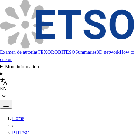
Examen de autorías
TEXORO
BITESO
Summaries
3D network
How to
cite us
More information
EN
Home
/
BITESO