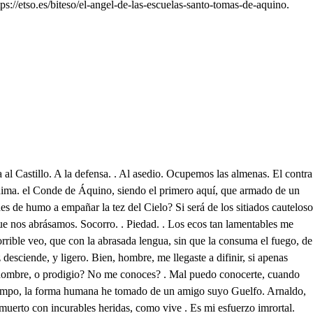
://etso.es/biteso/el-angel-de-las-escuelas-santo-tomas-de-aquino.
la falda de ese monte. Voy, con pasos muy ligeros, a retirar a mi gente: y en tropas dispuesta, espero cortarles el paso. . Bien discurrís. . Mas lo que siento es, que a Porcia he de perder, sino le busco. . Prometo seguirla: a mi cargo queda detenerla. . Mucho os debos Voy a que marche la gente. Por todo el campo te vengo buscando. Pero qué miro? válgame lo más del Credo Tortuga, aguarda. . Ah Tortuga. Ni aún a Galápago vuelvo. De quién huyes? . No he de huir, viéndote hablar con un muerto? Vivo estoy, Tortuga. . Yo te juzgue ya en el infierno. No mientes. Noticia incierta fue la de mi muerte. . Es cierto, que las nuevas de camino son verdades de Harrieros. Mas qué haces? . Una experiencias Ver, si me huele tu cuerpo a tabaco del estanco, que huele a tierra de muertos. Mas peor es tu olorsillo. Dime, vienes de algún puerto? Por qué lo dices? . Porque me hueles mucho al remedio, con que se cura la fruta, que causa el pescado fresco. A qué vienes? . A traerte esta carta, o este pliego de tu madre. . Bien conozco, que es la letra suya: leo. h , , h , , . . T Esto es lo que me dijisteis. Mas el desaire sabiendo, que los Frailes a mi madre muy atrevidos han hecho, pretendo desagraviarla, aún a costa de mil riesgos. Que a mi madre lo negasen No malogréis, Conde, el tiempo. Ya, pues, voy con mucho enojo. Ved, que con Porcia os espero en mi fuerte. . No dudéis, que la habéis de ver muy presto. Ya dejo introducido, con ella forma humana, que he tomado, el engaño emprendido. Ahora mi infernal furor osado flechara en invasiones contra Tomas sus rígidos arpones. Antes, pues, que presuma vajel de pluma remontarse al Cielo, antes que la luz sunma Águila al Sol revistre, y que su celo los giros haga escalas, he de cortarle el vuelo de sus alas. Mas allí estoy mirando a Tomas cerca de una clara fuente, consigo contemplando segura de embarazos su corriente. Voyme, que a su pureza ha de quitar mi allucia la firmeza. h , Dichosa tú, clara fuente, que con aguas cristalinas segura de susto corres, sin que tu corriente impidan, o ese risco tan cercano, o esas matas tan vecinas. Y infeliz yo, que buscando la serenidad tranquila de mi amada Religión, a cada paso peligra mi tímida fuga: pues todo este campo se mira cercado de los Soldados Guelfos, que airado acaudilla mi hermano, de quien temiendo los enojos, y las iras, oculto aquí me he quedado, mientras quien mis pasos guía, Ángel del suelo, cual otro del Cielo los de Tobías, que es el Padre Fray Martín, de virtud bien conocida, para que no de en sus manos, oculta senda examina. Mucho temo el riesgo: mas mi Dios, de vuestra Divina clemencia confío; cuando os piden las ansias mías socorro. Socorro, Cielos! Quién con voz tan condolida eco de la mía fue quejándose? Mas qué mira mi aflicción? Una mujer se despeña de la cima de ese monte: a socorrerla voy, que la piedad es hija de la caridad. El Cielo me valga en tanta desdicha! Él os favorezca, siendo mis braces, en tal caída, débil reparo, al que daros puede Dios. . Agradecida a vuestro favor estoy: Pero de tantas heridas el purpúreo humor que corre por todo el rostro, me priva de ver con quien hablo. . No exceda el mal la precisa pena vuestra. Cielos santos, qué notable maravilla es esta? Pues restaurada la púrpura, que vertía, sin lelión, ofensa, o dano me hallo ya. Dios siempre es vi