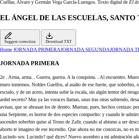
Cuéllar, Álvaro y Germán Vega García-Luengos. Texto digital de
El á
EL ÁNGEL DE LAS ESCUELAS, SANTO
Suggest correction
Download TXT
Home
JORNADA PRIMERA
JORNADA SEGUNDA
JORNADA T
JORNADA PRIMERA
2e . Arma, arma. . Guerra, guerra. A la conquista. . Al encuentro. Mueran hoy los Gibelinos. Mueran, mueran hoy los Guelfos. Abanza, abanza al Castillo. A la defensa. . Al asedio. Ocupemos las almenas. El contra muro tomemos. Nobles Guelfos, al asalto de ese fuerte, que soberbio, siendo Gigante de piedra, es embarazo del viento. Vuestro caudillo os anima. el Conde de Áquino, siendo el primero aquí, que armado de un escudo, y de un acero, intenta subir la escala, sin algún temor del riesgo. Seguidme: pero qué miro? qué exhalado vapor denso sube en Pirámides de humo a empañar la tez del Cielo? Si será de los sitiados cauteloso ardid secreto? Mas ya las voraces llamas, unas tras otras subiendo, desatan toda mi duda, mostrando el Castillo ardiendo, en voces, Fuego. . Que nos abrásamos. Socorro. . Piedad. . Los ecos tan lamentables me avisan, que se abrasan los de dentro. Mueran, pues, hechos cenizas: perezcan todos. Mas, Cielos, un asombro a otro se añade: pues un bulto horrible veo, que con la abrasada lengua, sin que la consuma el fuego, de una Serpiente, es horror de dos especies compuelto: y cuando le admiro hombre, lo juzgo ya monstruo horrendo. Ya de la llama impelido veloz desciende, y ligero. Bien, hombre, me llegaste a difinir, si apenas ascender soberbio quise al Trono de Zafir, cuando al abismo a ser descondi Basilisco, en cuyo ardor arde sin consumirse mi furor. Quién eres hombre, o prodigio? No me conoces? . Mal puedo conocerte, cuando aborto te imagino de ese incendio. Que ahora no me conozcas, no es mucho. Para el intento, a que aspiran mis astucias, y dirá muy breve el tiempo, la forma humana he tomado de un amigo suyo Guelfo. Arnaldo, Lucindo soy. Lucindo? qué dices? Nuevo asombro a mi admiración añades. Si en el encuentro que con el Conde de Fundo tuve, allí quedaste muerto con incurables heridas, como vive . Es mi esfuerzo imrortal. Qué te suspende? No es mucho, que muy suspenso me tengan vuestros prodigios: y más, cuando en voz, en cuerpo, y en rostro, aunque os desfiguren algo las iras del fuego, conozco, que sois el mismo Lucindo. Mas dudo veros dentro del Castillo propio de mi enemigo. . El suceso dilatado es: mas en tanto que la gente, que resuelto gobernáis, está a la mira de lograr algún saqueo, os dejaré, cuanto pueda, de la duda latisfecho. Ya treguas hace mi espanto, Lucindo, por atenderos. No ignoráis, que los dos bandos de Gibelinos, y Gueltos. tuvieron su infausto origen de dos hermanos opuestos, llamado el uno Gibel, y el otro llamado Guelfo. Que no es nuevo, que la invidia el vínculo rompa estrecho de la sangre: pero paso. a que en italia estendiendo se fue tanto aquel rencor, que tuvo principio en ellos, que sin más motivo, o causa, que el apellido diverso, que tomaba cada uno; o por odio, o desafecto, en ciegas parcialidades se dividian los pueblos. De todos los Gibelinos se hizo Caudillo sangriento Filipo, Conde de Fundo; y con su poder, y aliento, se inundaron las Ciudades de la sangre de los Guelfos. Estos para su defensa, por su Caudillo eligieron a Landulfo vuestro Padre, a quien en sangre, por cierto, en toda Italia ninguno se hallo, que le hiciese exceso: pues de la casa Nortmana, de donde Reyes supremos fueron dados a Sicilia, que siempre la ennoblecieron; logra la casa de Áquino su origen claro, y excelso. inguno excedió a Landul