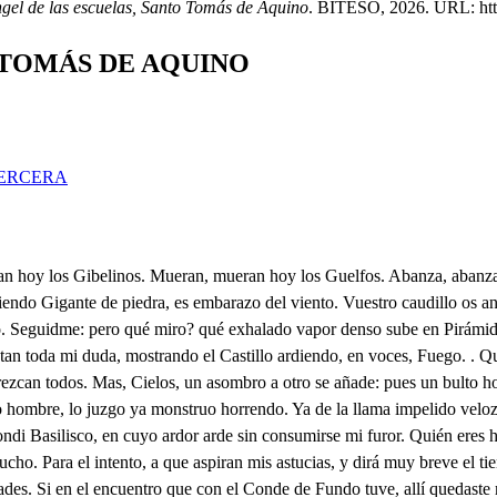
ngel de las escuelas, Santo Tomás de Aquino
. BITESO, 2026. URL: https
 TOMÁS DE AQUINO
ERCERA
fo en valentía, y esfuerzo, siendo en él siempre invencible su corazón; y su pecho. Apenas Guelfo le dijo, cuando ya más le encendieron las muy ardientes discordias; en cuyas lides, y encuentros perdió constante la vida en los filos de un acero. Con el estado de Aquino sucedio vuestro denuedo en el heredado odio, y en el adquirido duelo de la venganza, a que incita al dolor de un Padre muerto. Esto, Arnaldo, no ignorabáis: mas ahora estadme atento, porque con claras noticias de todo dejaros quiero. Sabed, que ese horrible monstruo, este escándalo soberbio de la Italia, Federico hoy segundo del Imperio, de si habiendo sacudido el suave yugo halagüeno de la obediencia, que al Papa sus antecesores dieron, ya contra Gregorio Nono guerra público sangriento. Y para al raer a sí mayor número de afectos, se declaro Gibelino en el nombre, y en los hechos, Este nombre fue bastante para que contrarios nuestros se uniesen a sus banderas; y con Ejército grueso entra talando el estado del Papa, no sin estruendo. Mas que es natural, Gregorio, la defensa conociendo, cuando no bastan las armas que esgrime contra los reos la Iglelia con sus censuras; valiéndose de otros medios, Guelfo se llamó también: porque todos los opuestos a la facción Gibelina, se le uniesen con más celo, y a la invasión ocorriesen, que ejecutaba el prote, yo Emperador Federico: y para que los progresos de nuestra Guelsa facción logren crecidos aumentos, con repetidas victorias, In General os ha hecho. Y hallándome en Roma entonces, apenas logré saberlo, cuando gozoso, y alegre parti veloz a traeros esta tan feliz noticia, conforme a nuestros deseos. Y llegando a vuestro campo, de algunos soldados vuestros supe, que doblando marchas, conduciáis vuestros Tercios a combatir ese fuerte; y adelantándome, llego antes que vos, cuando Porcia, cual otra Palas, rigiendo hasta quinientos soldados, venía con el pretexto de guarnecer el Castillo: y estando ya repartiendo los puestos más importantes, al Castillo puse fuego, causando a todos horror con las llamas. . Deteneos. Y Porcia dentro se hallaba? Se hallaba. . Qué desconsuelo Me habéis quitado la vida con tal noticia: pues dueño es Porcia de toda el alma, y vive siempre en mi pecho. ire a librarla. . Tened: que ya esta libre del riesgo. Pues sabiendo con certeza, que vos la amabáis muy tierno, a Porcia, y una criada, que la asistía, del fuego libré. . Pues dónde esta Porcia? Por obiar, que a su respeto se atreviesen licenciosos algunos Soldados vuestros, eligió la angosta senda de ese monte corpulento, que de Roca Sicca, y Fundo es montante verdinegro. La seguiré. . No podéis? que os llama a mayor empeño y Ma o ser, que el de mi amor? . Sí, creo: pues vuestro hermano Tomas, los timbres oscureciendo de vuestra Regia familia, por el Ábito grosero del Guzman Santo Domingo trocó ya el de Caballero. De su Religión ya es hijo. Qué decís? Ah hermano fiero vive mi furor, y enojo, que he de embarazarlo. . Eso . es lo que más solicito. Los Frailes siempre temiendo, que del camino, que sigue le apartéis, casi en secreto a Paris le llevan. . Antes abralare yo el Convento, y los Frailes, si resisten entregármele. . Si luego al paso no les salís, lo han de lograr. . Donda puedo hallarlos? . Muy cerca: pues apartándolos su miedo del camino, ocultas sendas toman, y no están muy lejos de 