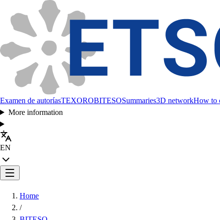
Examen de autorías
TEXORO
BITESO
Summaries
3D network
How to c
More information
EN
Home
/
BITESO