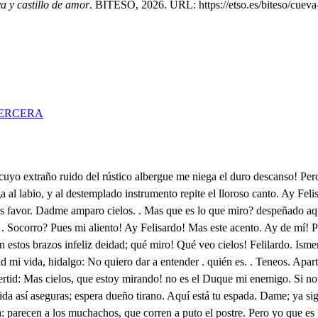
a y castillo de amor
. BITESO, 2026. URL: https://etso.es/biteso/cueva-
ERCERA
ero quiero averiguarlo. Otabio. . Di lo que mandas. Que llevéis a ese soldado a una torre Pues quién sois, que me prendéis? Soy quien basto para hacerlo, pues soy dueño de este Castillo, y Palacio. Aurora Condesa es de Salmerin, que este Estado gobierna, mientras su padre en Tracia está gobernando el que allá tiene. . Qué ahora . el Conde hubiese heredado esta tierra, que elegí por oculta a mi resguardo! Qué escucho! que esta es Aurora . Venga. con quien mi padre tratado tenía mi casamiento! Y vos quién sois? Un sol dado de fortuna: El no decir quien soy aquí es necesario. Gran dicha ha sido que el Duque no conozca a Felisardo! Ea, llevadle. . Venid. Qué esto consienta! Ah tirano! muestra bien que Ismenia es llano, que aquí se queda, y así conseguir mi intento aguardo. Felisardo, ha cruel sospecha! en habito de villano, y con una dama, ay cielos! pero si acaso es engaño, pues muchas veces dos rostros tan parecidos se hallaron. Qué intentará Aurora aquí? Mas yo espero el desengaño a ese labrador. Ya quiere darle libertad. Os mando. . No meconoció Llevéis . Ya le envía. Libre me hallo. Dónde, Señora? A otra torre. Ay de mí! qué escucho! Extraño lance! sin duda que Aurora me ha conocido, y aguardo ser examen de sus iras. Yo me vengaré, tirano! si como aquí mi atención advierte eres elisardo. Señora, advertid. No me repliquéis; ha falso! Señora, a tus pies postrada te suplico. . Mas me agravio de este ruego! qué pedis? Que no le prendas. Pues tanto su libertad os importa? Haveriguemos cuidado. Si señora, pues su vida mas que la mía. Ea agravios! . Estimo, porque. Señora, (atajar a Ismenia trato, pues si se declara aquí, la pierdo, y me pierde) tanto se obliga esta dama (ay cielos!) (si me entendiera) a mi amparo, que cortés, y agradecida. Bien está, haced lo que os mando, Advierte, que el aquí ves señora, es. . Quién? Un Aldeano, que contento con su suerte, su alibio halla en su trabajo: qué ismenia no entienda! Que le obligará a Felisardo. a negar aquí quien es! misterio tiene el engaño. Y estado en mi humilde choza, . Ay dueño mío! . Ahora aguardo a sus quejas, y a su llanto salí, y a piedad movido, (que no ímplica a lo villano tener el corazón noble) Atenas fue, Señora poderosa, en su defensa, y resguardo me puse. . Y pues que mi vida, y honor debo a su alentado esfuerzo, a tus pies rendida. No prosigáis, que si trato de su prisión, no es porque delito alguno en él hallo, pues el amparar las damas, (qué confusión!) de bizarros alientos es: y así quiero pagarle vuestro agasajo, guardándole de que en él venguen algunos criados, que este Caballero puede traer, el ser embarazo de sus intentos: Así desvelar quiero el cuidado, que puede dar su prisión. Si eso aquí puede obligaros, aunque rendido, agradezco favores tan soberanos: os suplico me dejéis ir, que yo en mi aliento hallo seguridad. . Yo lo creo; pero esto importa, llevadlo. Cierto es que me ha conocido. A qué aguarda, amigo? vamos. Vamos; ay Ismenia! . me digáis vuestros sucesos, y quien sois. . Son tan extraños, que a lástima han de moveros, mas si gustáis, escuchadlos. de mi infeliz aborto triste cuna, noble nací, nací rica, y hermosa: hermosa dije, no des culpa alguna. a mi voz, si la miras jactanciosa, pues cuando rigurosa la fortuna todo el poder en perseguirme emplea, sin duda que no debo de ser fea. De la suya a mi pa