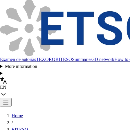
Examen de autorías
TEXORO
BITESO
Summaries
3D network
How to c
More information
EN
Home
/
BITESO