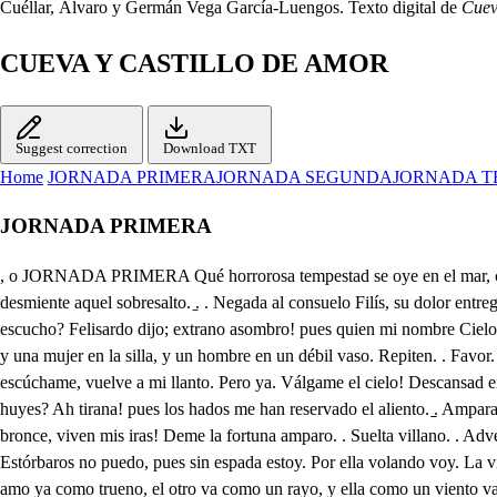
Cuéllar, Álvaro y Germán Vega García-Luengos. Texto digital de
Cuev
CUEVA Y CASTILLO DE AMOR
Suggest correction
Download TXT
Home
JORNADA PRIMERA
JORNADA SEGUNDA
JORNADA T
JORNADA PRIMERA
, o JORNADA PRIMERA Qué horrorosa tempestad se oye en el mar, cuyo extraño ruido del rústico albergue me niega el duro descanso! Pero que dulces acentos de ese Castillo cercano se escuchan, cuya armonía desmiente aquel sobresalto. ̱. . Negada al consuelo Filís, su dolor entrega al labio, y al destemplado instrumento repite el lloroso canto. Ay Felisardo! Óyeme, escúchame, vuelve a mi llanto. ̱. Válgame el cielo! qué escucho? Felisardo dijo; extrano asombro! pues quien mi nombre Cielos favor. Dadme amparo cielos. . Mas que es lo que miro? despeñado aquí un caballo, cozobrando allí un Bajel, del monte, y del mar estragos, y una mujer en la silla, y un hombre en un débil vaso. Repiten. . Favor. . Socorro? Pues mi aliento! Ay Felisardo! Mas este acento. Ay de mí! Pero aquel dolor. Amparo. . Aquella lastima? Ay cielos! Oyeme, escúchame, vuelve a mi llanto. Pero ya. Válgame el cielo! Descansad en estos brazos infeliz deidad; qué miro! Qué veo cielos! Felilardo. Ismenía. El cielo me valga! Pero del mar arrojado. Ay de mí! Pues de qué huyes? Ah tirana! pues los hados me han reservado el aliento. ̱̱. Amparad mi vida, hidalgo: No quiero dar a entender . quién es. . Teneos. Apartaos, o vive el cielo. Mirad. Qué haré? Aunque fuesen tus brazos de bronce, viven mis iras! Deme la fortuna amparo. . Suelta villano. . Advertid: Mas cielos, que estoy mirando! no es el Duque mi enemigo. Si no te apartas. Qué diablos de ruido; Pero qué es esto? Pues este acero. Estórbaros no puedo, pues sin espada estoy. Por ella volando voy. La vida así aseguras; espera dueño tirano. Aquí está tu espada. Dame; ya sigo tus pasos. No temas, Ismenia, pues va a ampararte Felisardo. . Mi amo ya como trueno, el otro va como un rayo, y ella como un viento va: parecen a los muchachos, que corren a puto el postre. Pero yo que es lo que aguardo, que no voy también tras ellos? Qué aguardo lindo despacho. aguardo a tener aliento pues susto espero despacio. Estoy; mas díganme ustedes, que será esto, que en un palmo de tierra mi amo se mira en una cueva encertado, sale al ruido de los truenos, y oye nombrarse cantando; una dama hermosa viene despeñada de un caballo, un hombre echado del mar, mi amo, y yo hechos villanos: ella huye, el otro sigue; corre mi amo tras sentrambos y yo me estoy a piequedo, y me entro, hasta que se pamos quién es ella, quien es él, quién soy yo, y quién es mi amo? Proseguid, que aunque a mi pena de alibio incapaz la hallo, hacer mayor el tormento es del dolor agasajo. Copiosas lágrimas vierte, y embargándolas los labios, vuelve a beber lo que llora, porque no se acabe el llanto. Ay Felisardo! Cielos, amparadme! Aunque te sepulte el centro helado, te he de alcanzar. Qué es aquello? No podrás, que yo la guardo. Hola, acudid. Deidad bella, a vuestros pies por sagrado. La muerte te daré. Dudo que lo consigáis. Soldados, llegad. Teneos. Vive el cielo, villanos! Pues como osados en mi presencia prendedlos. Señora. A tus pies postrado. Más que miro! Mas que veo! Oh es sombra de mi cuidado. . . Pero el dejarme prender O es ilusión del deseo. O el que veo es Felisardo. . O es Aurora la que miro. . Ya mis tormentas hallaron . en Felisardo su puerto. Él es sin duda. Que cuando la dicha de hallar a Ismenia, tan sin esperarla, hallo tantos hazares la turben! Que este villano embarazo . de mi venganza haya sido! P