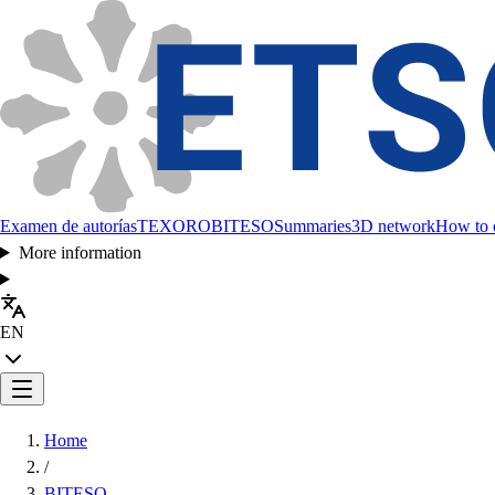
Examen de autorías
TEXORO
BITESO
Summaries
3D network
How to c
More information
EN
Home
/
BITESO