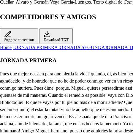
Cuéllar, Álvaro y Germán Vega García-Luengos. Texto digital de
Comp
COMPETIDORES Y AMIGOS
Suggest correction
Download TXT
Home
JORNADA PRIMERA
JORNADA SEGUNDA
JORNADA T
JORNADA PRIMERA
Pues que mejor ocasien para que pierda la vida? quando, di, ás bien perdida, ui con más obligacion? Oy cumpliendo con quien soy, acudo a mi nacimiente; sino lograte mi intento, por lo menos muestras doy de agradecido, y de honrado: que no he de poder conmigo ver en vn riesgo a vn amigo, y estarme muy sofftegado. Bien sè que si yo estuuiera O Bibliotoque!. en el peligro en que està, se buuiera arriesgado ya, y que conmigo muriera. Pues dime, porque, Miguel, quieres persaadirme assi que lo que hizigra por mi no he de haze lo yo por el? i. Essas, señor, son quimeras, ni te entiendo, ni corrixe; mas por aquesto se dixo, quentase de mil maueras. Quando el remedio es possible. vaya con Dios a arriesgarse, pero no el auenturarse si el peligro es inuencible. porque en que fundarse puede, noseoño Bien sè que si yo estuuiera O Bibliotoque!. R que te vayas por tu pie no mas de a morir adrede? Que yo si el morir escucho, estoy por boluerme loco; que nazca para tan poco quien muere para tan muebo! Como bobo, de concierto tomo (con ser tan esquiuo) el estar la mitad viuo de aquello q̄ he de estanmuerto. Dexa tan necias locuras, templa agora el buen humor, lo que importa es el valor; y si parecer procuras honrado, como hasta aqui, o y tu ayuda he menester: morir, amigo, o vencer. Essa espada que te di a Praucisco la has de dar en llegando la ocafion. Yo intento mayor accion que quantas puede acordar la Griega, y Romana historis; y mas eterno me aclama, aun de intentarlo, la fama, que en sus hechos la memoria. Ya todo está prenenido, y aqui nos has de aguardar, que este es el mejor lugar. Parece que escucho el ruido, que del sucesso me auisa. Que rigor tan inhumano! Amigo Miguel. heru ano, puesto que aduiertes la prisa deste terrible rigor; haz oy como bien nacido, y valiente, y aduertido, ten cordura, y ten valor. Dexame ya de aduertir. no infames mi obligacion, que con menos ocasion yo buscarme el moris ecibsjoteca Naurore: oe sbono Viue Dios, que si no esperas, que sabrè tener valor; piensas tu que el buen humor es embaraço a las veras? Bien puedes creer de mi que cumpliendo con quien soy (esta palabra te doy) sabré no faltarte a ti. Esso si, Miguel amigo, en casos tan inhumanos, flarlo de nuestras manos. Mi valor vaya conmigo; queda con Dios. El te guarde. Si vna muger afligida, a que vos le deis la vida, nunca, señor, llega tarde; yo, que la mas desdiebada, è infeliz, puedo llamarme, agora vengo a a pararme de esse braço, y de esla espada, En lo poco que ha que estais en el lugar, me deueis, si bien que no lo sabeis, aun mas de lo que pensais. Pero no quiero que aumenta obligacion mi cuydado, pues estais tan empeñado por Español solatuente. Todo el mundo es contrami, si mi fuga no se lignora. Esto nos faltaua agora? Esto me faltaua aqui? Conjurado ha de buscarme; noble obligacion os llama; en la vida. y en la fama agora aueis de ampararme. No han de vencerme pesares de vno, y otro desconsuelo; caiga en pedaços el cielo nore mi, venoan millares ecibsjoteca Naurore: oe sbono de afanes, y de desdichas, que aunque me intenten vencer, este braço me ha de hazer buenas, ò malas mis dichas, Bella dama, si a seruiros importa, en casos tan fieros, con la espada defenderos, con la persona assistiros: nada os aflija, señora, todo lo vence el valor, que no es mi riesgo mayor fanoreceros agora. Mucho le deuo a la fama, si en sola vna accion consigo ser muy sino con mi 