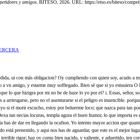
etidores y amigos
. BITESO, 2026. URL: https://etso.es/biteso/compet
ERCERA
amigo. muy galan con vna dama. Seguidme, y no os aparreis, que os importa, de mi lado, y tenga fin mi cuydado como vos me pareceis. Ha Española vizarria! Ha bien nacido valor! Pues vn poquito de amor ni le estorua, ni le enfria. Vaya allá, pleguete Dios, que yo quedo, pues conuiene, a ver que sucesso tiene este valiente de ados. que me quemen, si ay persona que a pedradas, y a porraços no salga a hazer mil pedaços los marranos en Berona. Ha Española necedad! como si fuera en su tierra, tres Españoles dan guerra populosa a vna ciudad. Como en su tierra enamoran, como en su casa vozean; sin obligacion desean, y siempre por ellos lloran. O Biblor, dos mil ducado, tenda Y segun escucho el ruido, Y2 que en la ciudad considero, su mucho valor espero, que resuelto, y atreuido puesto aurà en execucion el mayor atreuimiento que en humano pensamiento: mas Franciseo, y Diego son; animo Español valiente, prueuen aquestos paganos el valor de aquestas manos, A donde vas Miguel? tente toma Francisco essa espada. pues los tres juntos estamos, y como buenos muramos. Venga agora desatada del mismo infierno la furia. Venga, que al mismo Luzbel en la espada de Miguel satisfarè aquesta injuria. Vos, señora, nuestro lado no dexeis de ningun modo. No harē, aunq̄ el mundo todo venga agora conjurado para ofender mi persona, que no puede importar nada con vosotros, y essa espada, todo el poder de Berona, Las espaldas al Conuentor y venga lo que viniere. i . 1. Quien los matare, o prendiere, demas del grande contento que darà a la Señ Gon, O Biblor, dos mil ducado, tenda i A2a. Oye ystè? delos acá. O pese a la esbitreria. Ninguno muera debalde; retirarse àzia la puerta, Assi mi mano te acierta. 1. Prendelde, assilde, matalde. Dexame Laura, por Dios. no apures màs mi paciencia. Es el quererte agrauiarla? es adorarte ofenderla? Si esso es querer ex mirte, don Pedro, de alguna deuda, quando obligado la tienes, y quando ingrato la niegas: nò te aflixa mi cuydado, ni te embaracen mis quexas. que no he de oluidarte ingrato, y engañandome pudiera. Que es mucho mayor desayre en vna muger de prendas el conocer que la engañan, que el saber que no la quieran, Mal aya la necia, amen, que supo obligar tan necia, y que le creyò al deseo rejoricas diligencias. La obligacion que me tienes, y que tu mismo confiessas, notada con tu deseo, y firmada con tu letra, en atomos esparcida. en el vagò viento, sean de tu ingratitud testigos, como de mi ligereza, Que no soy de las mugeres que gustan de que se sepa su éngaño en los Tribunales, pala que de mi deshonta iblioteca Na cbngica pues sonde fuego, que alguno llan a flaquezas, testigo el mundo, se vea que quise errarlo de facil. ò no lo acertè de necia. No es delito el que se ignora, y para el mundo no yerra el que tiene contra si- solamente su conciencia. Ninguno mi culpa sabe; la tuya, porque no sepan que de mi error ha nacido, tambiem viuirà secreta. No quiero yo que tu infamia tan a mi costa sa buelua contra mi, y que la vengança buga publica la afrenta. Si nueno imperio te oprime, si nueuo incendio te quema, si nueuo agrado te rinde, si nueno amor te desuela, galan sirue, tierno obliga; medrosamente encarezca tus regalos el cuydado, y tus desuelos la lengua. Tan finalmente galan, que la dama te agradezca, no tanto la mucha costa, como la mucha presteza. Goza primeros agrados, goza ternuras primeras, tu blandamente en sus ojos, dulce en s