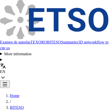
Examen de autorías
TEXORO
BITESO
Summaries
3D network
How to
cite us
More information
EN
Home
/
BITESO