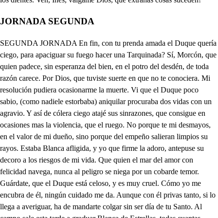
JORNADA SEGUNDA
SEGUNDA JORNADA En fin, con tu prenda amada el Duque quería ciego, para apaciguar su fuego hacer una Tarquinada? Sí, Morcón, que quien padece, sin esperanza del bien, en el potro del desdén, de toda razón carece. Por Dios, que tuviste suerte en que no te conociera. Mi resolución pudiera ocasionarme la muerte. Vi que el Duque poco sabio, (como nadiele estorbaba) aniquilar procuraba dos vidas con un agravio. Y así de cólera ciego atajé sus sinrazones, que consigue en ocasiones mas la violencia, que el ruego. No porque te mi desmayos, en el valor de mi dueño, sino porque del empeño salieran limpios su rayos. Estaba Blanca afligida, y yo que firme la adoro, antepuse su decoro a los riesgos de mi vida. Que quien el mar del amor con felicidad navega, nunca al peligro se niega por un cobarde temor. Guárdate, que el Duque está celoso, y es muy cruel. Cómo yo me encubra de él, ningún cuidado me da. Aunque con él privas tanto, si lo llega a averiguar, ha de mandarte colgar sin ser día de tu Santo. Al campo sale esta tarde a graduar Blanca de Estrellas, todas cuantas flores bellas hacen de su pompa alarde. El Duque, que sin ventura lidia con tanto desdén, quiere en el campo también alimentar de hermosura sus ojos, cuyos antojos me enojan de tal manera, que si basilisco fuera le matara con mis ojos. Por evitar este empeño, (que no me puede ser grato) has de llevar con recato este papel a mi dueño que te tengo por tan fiel, que solo de ti me valgo. Y si me pegan con algo será gracioso papel? Quién ha de pegarte? . El viejo que sale en su casa, y entra, y si con Blanca me encuentra Toma, y advierte que espero. Tú vas fuera de razón, pues contra mi vocación das en hacerme tercero. Quiero ver si se levanta el Duque. . Guiete el cielo Que este celoso desvelo me rinda con fuerza tanta? Apenas la Aurora fría en su carroza luciente, por las puertas del Oriente en sus brazos saca al día cuando de mi ingrato dueño a llorar el desagrado madrugo, porque el cuidado es enemigo del sueño. Yo voy a pesar del vano temor, ya los cielos ruego, que por este medio pliego no me den alguna mano. Dónde vas? aguarda. . Aquí doy con el mensaje en tierra. Nuevas máquinas de guerra se previenen contra mí! qué es lo que guardas? . Señora, las fiestas. . Y ese papel? Es de tabaco. . Por él tu muerte verás ahora: muestra, que siempre es indicio la turbación del engaño. Señora, desde tamaño tomo tabaco, que es vicio. Tu resistencia me mueve a verle llena de enojos. Da a sus letras esos ojos, y quedarán tomo nieve; y en viendo con atención lo que contiene el papel, pues le das ojos a él, no me des a mi jabón, El Duque mi señor sabe que vas oya tuquinta, por excusar otro empe- ño como el pasado, te ruego te quedes en casa, que yo iré haberte si ay ocasión. Dios te me guarde. Ven acá. . Qué mandas? . Di, de quién es este papel? De Don Juan, y advierte, que él no me le dio para ti. Pues para quién? . Para Blanca, que de ese Sol es estrella. La quiere el Duque? . Por ella tristes suspiros arranca; pero Blanca, de manera se le muestra rigurosa, que es para todos hermosa, y solo con él es fiera. Del Duque la pretensión no puede llegar a colmo, que es pedir peras al olmo pedir a Blanca afición. Anda por Don Juan perdida siempre en amorosa calma, y él como Juan de buen alma la quiere, porque le envida. A los dos el ciego Dios enlaza con fe tan tierna, que parece que gobierna un alma sola a londos. Vive el Duque, mi señor, (digo mal, que ya no vive, pues un punto no recibe de treguas en su dolor) tan oprimido de enojos, que despide sin sosiego en dos corrientes de fuego su corazón por los ojos. Calla, que cuento me dices de veneno viene lleno. Y es triaca del veneno temacharme las narices? Este percance de ti saco por ser tan leal. No me ves que estoy mortal? qué es lo que quieres de mí? Solo, pues hablar no puedo, licencia. . No me persigas, vete, y a ninguno digas, que con el papel me quedo. Qué es esto que me sucede? valedme, cielos, que estoy tan fuera de mí, que el alma desampara al corazón, y él a buscarla se sube con la fuerza del dolor en pedazos dividido, desde su triste prisión, en lágrimas a los ojos, y en suspiros a la voz. Así pagas, enemigo, mi fe, mi lealtad, y amor? o mal haya la mujer, que entrega sin atención sus potencias, y sentidos a un lisonjero traidor! Por hacerme triste blanco de tu desestimación, con lágrimas engañosas adquiriste mi favor Oh fiero parto del Nilo, que con regalada voz, para quitarme la vida robaste mi inclinación! Por ser tuya desprecié, con obstinado rigor, de tanto Príncipe grande el soberano blasón. Dejarasme en mis Estados, donde era, después de Dios, reverenciada de todos, y gozaba, sintemor de perderlo, cuanto vuela ligero, y nada veloz, desde donde nace el Alba, hasta donde muere el Sol, Cual inocente cordera, en la agradable estación de los valles, y los montes libre pacia la flor, enjugando su rocío con mi cándido bellón, hasta que tú me privaste de dicha tan superior, solo para ser conmigo voraz lobo, fiero león. El cielo vuelva por mí; pero no me vengue, no, que en dejarte ser ingrato te da castigo mayor. Es posible que vivamos tan desconformes los dos, tu firme en aborrecerme, constante en amarte yo? Vos papel, salid a ser testigo de mi dolor, que más que letras tenéis, me costáis lágrimas vos. Mas ay de mí! como puede sufriros mi indignación, sin haceros más pedazos, que engendra rayos el Sol? Por cómplices os castigo de mi muerte, y porque sois quien causa a mi vida ahora tanta desesperación. Besad mis plantas, y el suelo barred, mientras mi furor, del hombre más inhumano castiga la sinrazón. Señora mía, que tienes, que de llanto das señales? Ay Celialsobra de males, y mucha falta de bienes. Un fuego voraz, y ciego en mi corazón se fragua, y así me valgo del agua para apaciguar el fuego. Ya sé por quién despreciada, y aborrecida me veo del Duque, cuyo deseo me tiene tan agraviada. Ese papel en pedazos deshecho, me está diciendo, que de los míos huyendo se muere por otros brazos. Mira con cuanta razón me doy toda al sentimiento, que es falta de entendimiento pasar por una traición. Dime, parécete fea, y digna de estos agravios? Con el color de tus labios el Oriente se hermosea. Por ti, con diestro pincel, el florido Mayo llena de blancura a la azucena, y de púrpura al clavel. Cómo con tanto rigor del Duque soy despreciada? En quien nace desdichada está la fealdad mayor. Muchas hay sin hermosura, y sin discreción también, que muy amadas se ven, porque nacen con ventura. Es Blanca muy bella? . Luego el Duque la quiere? . Tanto, que por gozar de este encanto piélagos surca de fuego. Pida venganza tu queja, pues con tan grande desprecio a ti, que no tienes precio, por una Blanca te deja. Si logro mi pensamiento, yo remediaré este daño. Solo sirve el desengaño de renovar mi tormento. Y así, Don Juan, déjame porfiar sin esperanza, que con la desconfianza se fortalece mi fe. El Duque está aquí, señora. Ven, Celia, que mis enojos acusarán a los ojos, si se detienen ahora. Una mujer obstinada con dificultad se vence. Esa razón no convence mi voluntad agraviada. Yo, Don Juan, he de saber, (a pesar de mi grandeza) quien me roba la belleza de esta divina mujer. Quién empeña sin temor un soberano poder, no puede dejar de ser hombre de mucho valor. D él sabría hacer alarde, sin valerse de la sombra, que quien valiente se nombra, nunca procede cobarde. Sería por no pasar los límites del respeto, que debe un varón perfecto a su Príncipe guardar. Del V. Alteza se guarde, procediendo como sabio, que para evitar su agravio es valiente el más cobarde. Si yo supiera quien es este que sigue mi sombra, hiciera trágica alfombra de su cabeza a mis pies. Solo con esta venganza cesaría la tristeza de ver mi mucha firmeza sin vislumbre de esperanza. A tú di ligencia fío tener muy presto noticia, de quien con tanta malicia ofende el decoro mío. Serás en el mar incierto de mi celosa fatiga, norte, que con luz amiga me facilites el puerto. Para sacudir el grave yugo de tanta tristeza, haga cuenta vuestra Alteza, que de él, como de mí, sabe, que yo prometo, señor, pues a mi cuidado queda, encubrirme cuanto pueda, que me va vida, y honor. No prosigas, que este empeño toca, Don Juan, a tus bríos, pues de los Estados míos eres absoluto dueño. Señor, Don Ventura viene. Aborrezco su presencia, porque estorba mis designios; que queréis? . Que vuestra Alteza decrete estos memoriales. O pensión del que gobierna, que sin ver la cara al ocio, lleno de mortales penas, en las prisiones escuras del afán siempre se queja! referid lo que contienen. En este suplica Aurelia, mujer que fue de Roberto, Capitán de mar, y tierra, que porbia de limosna, se le consigne en las rentas de Parma, alguna que baste para vivir con decencia, Denla docientos escudos cada año, y a quien con ella se casare, la condura de Capitán, que en lajeurra son Atlantes los soldados, que los Imperios sustentan, como los opuestos Polos a ese volumen de esferas, y así la merced mayor era sus méritos deuda. Para gobernar a Urbino, proponen a vuestra Alteza, a tres en esta consulta. Aquién graduan en ella el primero. . A un ciudadano de calidad, y riqueza. Tiene letras? . No señor, Al que se prefiere en ellas de los tres, hago merced, que son esmaltes las letras, con que parece mejor el oro de la nobleza. Según la ley, el Senado a muerte en este condena a un hombre, que ejecutó una culpa, que por ciega nunca verá los añales de monstruo, que es todo lenguas. Referidla, Don Ventura, que de las culpas ajenas, nunca yo me escandalizo, aunque más enormes sean, porque todos mientras viven están sujetos a ellas. Un anciano de Ferrara, (cuyas plateadas hebras predicaban desengaños a la juventud traviesa) tenía una hija, a quien prodiga naturaleza hizo con ventajas grandes, prudente, hermosa, y hon esta. Un joven, enamorado de sus excelentes prendas, y que la seguía, como al Padre de las estrellas aquella flor, que en su llama segunda Fénix le quema, pidió, señor, a su padre, que le casara con