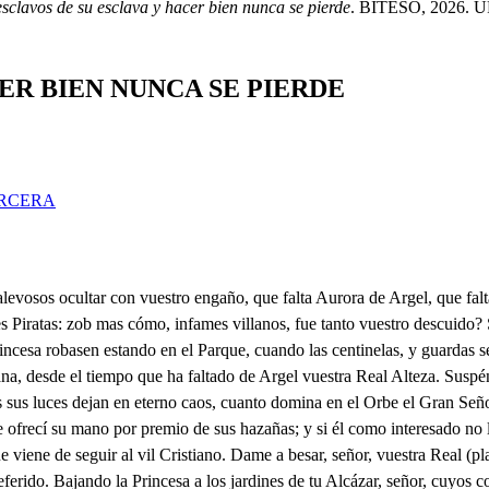
esclavos de su esclava y hacer bien nunca se pierde
. BITESO, 2026. URL
ER BIEN NUNCA SE PIERDE
RCERA
los Planetas con la espuma: con tan fiera tormenta, que las olas, las rojas banderolas, dejaban por despojos en el Cielo, ya el Turquesado velo, las (gabias) taladraron, ̱cia y en su globo dejaron dos claraboyas más, por donde viera el rumbo de la Aurora, y su carrera. La Nave con los fuertes movimientos del uracán, y los contrarios vientos, tal vez hasta el abismo descendia, a esfera la subía, tal el fiero mar sobre sus hombros canos, donde tus Africanos, tan cerca del Impíreo ya se vieron, que pudieron quedarse, si quisieron. Enredadas las gabias en los rayos del Sol, ya de Planeta formó ensayos la Gálera, pues su empinada frente tocó del cuarto Cielo lo eminente, que a tener en las flámulas armellas. pendiente se quedara en las Estrellas. Así se navegaba, y tanto la Gálera se acercaba a la celeste Esfera, y aquella ardiente hoguera, dando bordos, y giros, por campos de cristales, y zafiros; y tanto con el Sol llegó a estrecharse, que temió por las jarcías abrasarse: mas temiendo bájar hecha ceniza, ayudándola el arte de la hiza, se desprendió de entre la llama ardiente, tan veloz, y tan ligeramente, del cerúleo cristal a lo profundo, que dar noticias pudo de otro Mundo. Cerró, señor, la noche tenebrosa, la puerta al día, y a la luz hermosa, y desplegando el manto, (panto todo el Orbe pobló de horror, y es y las Celestes luces las vistió de sus lóbregos capuces. Al despertar la Aurora soñolienta, sosegó la tormenta, mas nuestra adversa suerte vio dos veces el rostro de la muerte; una en la confusión, otra violenta, en la amenaza de la cruel tormenta, con que el rumbo trocado seguir a los Piratas fue excusado, pues parece que el viento sus alas les prestó para su intento, que a no haberlos venebolo librado, de mi furor no hubieran escapado. Mi designio frustrado, me resuelvo a dejar de seguirlos, y así vuelvo la proa a Argel con pronta ligereza, a tomar nueva orden de tu Alteza; y por Alá te juro, por su Profeta sacro, a quien procuro obligar con mi ruego, irritado de enojo, de amor ciego, de no volver jamás a tu presencia sin la Princesa, en cuya diligencia ha de ver el Cristiano el estrago mayor, más inhumano, el África, y el mundo mi fineza, libre Aurora, con gusto vuestra Alteza Publiquese desde luego por todo el Reino un Edicto, el cual notorio haga a todos, que cualquier vasallo mío, o de otro Reino Extranjero, que con certeza dé viso, donde la Princesa se halla; siendo noble, el preferido será, y en cuantos honores, mercedes, y beneficios mi grandeza hacerle puede; y si es plebeyo, me obligo a darle diez mil zequies, y admitirle en mi servicio. Señior, mandar que me dar la media de lo ofrecido, que me partir al instante. Quita loco. . Cordo, quito. Muley, partios al punto, pues el tiempo os es propicio: y ya que tenéis la Armada de Galeras, y Navios en el Puerto, ordeno, que llevéis los más escogidos Soldados para la empresa: que yo, por lo que os estimo, os vuelvo a dar la palabra de haceros esposo digno de mi Aurora, y en Argel seréis como yo servido. Con tal favor, gran señor, me infundís más nobles bríos, para partir luego al punto; y ese piélago de vidrio tan continuo ha de brumar vuestras Naves, que al preciso peso del Abeto, agobie la espalda al mar cristalino, no dejando clima extraño que no registre atrevido, des- A2 desde el nevado Alemán, hasta el más tostado Indio. Disparad pieza de leva. Mahoma vaya contigo. Tusco? . Señor, qué mandar? Prevén