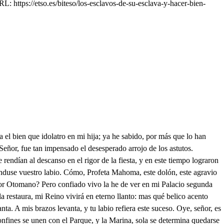
: https://etso.es/biteso/los-esclavos-de-su-esclava-y-hacer-bien-
 luego los vestidos, que están hechos a la moda de España, que determino correr todas cuantas Costas guarnece ese cristalino espejo, pues Españoles, según el vaso que vimos nos lo dio a entender, que fueron los que ciegos, y atrevidos emprendieron tal arrojo: de su esfuerzo estoy corrido. Llevar vestidos de Fraile? No, que tengo discurrido el modo que he de tomar. Tú tener raro capricho; tu vestir de Cabaliero? si gáfay el Cristianilio, que conocer por qué estar tiempos en Argel cautivos, cómo poder escapar? Por eso voy prevenido de cartas, y otros papeles de diversos apellidos, de familias Españolas, que las hube de un cautivo, que tenía en mi poder; y con propiedad del mismo, el idioma Español supe hablar, como aquel nativo Arabe mío, y podré conseguir lo que imagino. Y yo hablar también Crestiano, que así no tener peligro. Vamos, pues, Tusco, a embarcar. Ya me alegrar el galilio, en solo pensar bebir de aquel clárete tintilio, que en Málaga se crió en pampaños, e racimos. . Señor mío, bien los ha hecho, el dinero que has traído a esta feria, lo has gastado en enterrar a un podrido difunto, sin más, ni más. En nada distribuirlo pude mejor, que en tal obra, pues que por pobre, el debido sepulcro se le negaba, por estar debiendo al Fisco la cantidad que pagué por él, que es rigor impío, que para un cadáver no haya noble piedad en los vivos, pasando de los umbrales de la muerte, el recto juicio de la justicia del Mundo; y así asisti compasivo a celebrar sus exequias, de que estoy desvanecido. Puedes con razón estarlo, pero no huele a tomillo esto de andar con difuntos en cumplimientos tan finos. Por qué causa? no te entiendo. Porque ya está conocido, que te vendrá a dar las gracias de este heroico beneficio. Qué mayor felicidad, que haber de cierto entendido, que fue acepta la limosna? No quisiera de improviso, que cuando más descuidados estuvieramos, el dicho difunto venga a dar gracias, si es que a la gloria se ha ido. La alegría fuera mía, de saber que fui motivo yo, de que por mi gozase tesoro tan infinito. Para mí no será gusto hablar con muertos, ni oírlos, que tienen la voz pausada, y el rostro descolorido, oliendo a cera amarilla, en vez de pevete fino. Deja locuras, y advierte, que ahora no solicito, que a noticias de mi padre llegue, cuando fuera digno que lo supiese: mas es tan extraño, que imagino, que lo que fue caridad, lo atribuya a desperdicio; y así el secreto te encargo. Siempre observé aquel estilo: más vale callar, que hablar, que para criado afirmo, que no es poco, y ya no hay Sanchos. Yo te prometo un vestido, que es razón, y lo mereces por tu lealtad, y cariño. Grande palabra; por Dios, que eres Andaluz castizo, si así como dices haces. A las obras me remito; en esta Playa es la Feria, que siempre en Malaga ha sido la más celebre de España, donde Extranjeros distintos concurren, por haber peces, según los fueros antiguos: vamos viendo que hay en ella. Lo que habrá serán vestidos. Ya te entiendo. . Es por si acaso: Tente, que a esta parte miro un gran concurso de gente; sepamos qué es el motivo, pues se acerca. . Si es mortorio, a Dios dinero, y vestido. Injusta fortuna im