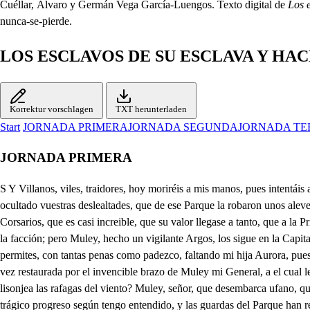
Cuéllar, Álvaro y Germán Vega García-Luengos. Texto digital de
Los 
nunca-se-pierde.
LOS ESCLAVOS DE SU ESCLAVA Y HAC
Korrektur vorschlagen
TXT herunterladen
Start
JORNADA PRIMERA
JORNADA SEGUNDA
JORNADA TE
JORNADA PRIMERA
S Y Villanos, viles, traidores, hoy moriréis a mis manos, pues intentáis alevosos ocultar con vuestro engaño, que falta Aurora de Argel, que falta el bien que idolatro en mi hija; ya he sabido, por más que lo han ocultado vuestras deslealtades, que de ese Parque la robaron unos aleves Piratas: zob mas cómo, infames villanos, fue tanto vuestro descuido? Señor, fue tan impensado el desesperado arrojo de los astutos. Corsarios, que es casi increible, que su valor llegase a tanto, que a la Princesa robasen estando en el Parque, cuando las centinelas, y guardas se rendían al descanso en el rigor de la fiesta, y en este tiempo lograron la facción; pero Muley, hecho un vigilante Argos, los sigue en la Capitana, desde el tiempo que ha faltado de Argel vuestra Real Alteza. Suspénduse vuestro labio. Cómo, Profeta Mahoma, este dolón, este agravio permites, con tantas penas como padezco, faltando mi hija Aurora, pues sus luces dejan en eterno caos, cuanto domina en el Orbe el Gran Señor Otomano? Pero confiado vivo la he de ver en mi Palacio segunda vez restaurada por el invencible brazo de Muley mi General, a el cual le ofrecí su mano por premio de sus hazañas; y si él como interesado no la restaura, mi Reino vivirá en eterno llanto: mas qué belico acento lisonjea las rafagas del viento? Muley, señor, que desembarca ufano, que viene de seguir al vil Cristiano. Dame a besar, señor, vuestra Real (planta. A mis brazos levanta, y tu labio refiera este suceso. Oye, señor, es trágico progreso según tengo entendido, y las guardas del Parque han referido. Bajando la Princesa a los jardines de tu Alcázar, señor, cuyos confines se unen con el Parque, y la Marina, sola se determina quedarse entre las flores, para dar más fragrancia a sus candores, a tiempo que la puerta, que ese piélago baña, quedó abierta, que tal inadvertencia, fue del Eslacaso providencia. A este tiempo, señor, unos Corsarios, (Españoles al fin) pues temerarios corrían esas Playas arenosas, Campañas de Neptuno procelosas: ganaron, gran señor, una enseñada, y en ella consiguiendo una emboscada dista. del Palacio a la vista (por ser muy breve espacio el que de el La Nave deja su ánimo atrevido, y habiendo de más cerca conocido, de céspedes, y sauces amparados, que yacen descuidados centinelas, y guardas sin recelo, con temerario anhelo al Parque se abanzaron, y su mansión florida registraron. Al Jlegar codiciosos a una fuente, (que era de unos rosales trasparente, advirtieron que ollaba una Deidad sus flores, y les daba con el contacto de su pie briosa, si púrpura al Jazmín, nieve a la Rosa. Por lograr sus intentos, con pasos más que lentos, su osadía villana se atreve a su hermosura soberana, y el hacerlos osados, fue el estar de sus rayos deslumbrados, que el que atrevido al Sol a mirar llega, de razón, y de vista a un tiempo ciega. Aurora descuidada, y divertida, sin poder su valor hacer huida; y esto para su intento, fue motivo de darles más aliento, y con fiera osadía robaron a la Aurora a medio día. Zarparon fugitivos de ese Puerto, sin haber descubierto el homenaje, al Vergantín brioso, (ron hasta que el lastimoso, clamor de aquellas, que a su Alteza vie- llevar, aviso dieron a las guardas, y a mí la infeliz nueva; y viendo que me lleva (to, el alma el Vergantín, con noble alien- surtí en la Capitana en seguimiento. No los perdí de vista hasta la tarde, que el mar haciendo alarde de su soberbia suma, cortando 