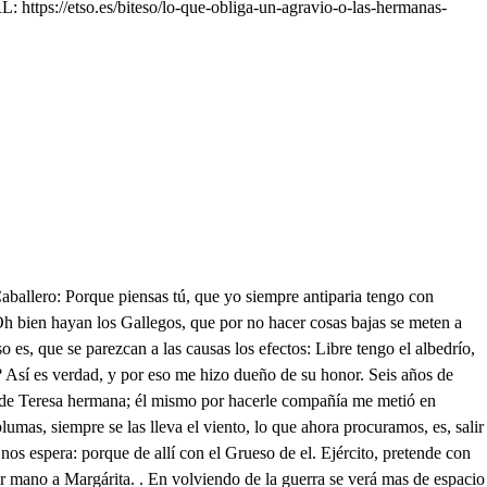
 https://etso.es/biteso/lo-que-obliga-un-agravio-o-las-hermanas-
samientos de vuestra atención, y estilo los antiguos privilegios. Y así, para asegurarme de aqueste susto, y recelo, que contra mi honor se oponen villanamente groseros. Cumblid hoy vuestra promesa, que esta fineza os merezco, no por quien soy, sino solo, por lo que os estimo, y quiero. Pero mal dije, a quien sois debéis la atención primero, que a mi amor, pues si antepuse lo vano, a lo de más peso, fue, porque es propió en los hombres pagar mal, porque más presto darán, por galantería, que pagar la deuda al dueño. Mi nobleza es conocida, iguales nos hizo el Cielo en calidad, haced vos, que no sea mi honor menos. De Luis Gutierrez Tribino. mi padre, os mueva el respecto, dad ese triunfo a sus canas, y me libraréis de un riesgo; que aunque en secreto ha pasado de vuestro amor el empeño, del honor que en vista es lince, no están seguros los lejos. A esto vengo solamente; y si tibio, o desatento, me dilatáis la esperarza a otro plazo; vive el Cielo, que del desprecio irritada, que con ese propio acero, que al lado traéis, yo misma me dé la muerte, a despechos de mi agravio; y que a vos mismo os arranque del vil pecho el corazón a pedazos: pero qué he dicho? el afecto se dejo llevar furioso de la voz del sentimiento. No estuve en mí, Lope mío, perdóname el desacierto, pues bien sé, que para el noble, la amenaza no es buen medio, y más siendo de mujer; que en la de mayor aliento; solo es su defensa el llanto, y su batería el ruego. Haced vos, como quien sois, tenga mi agradecimiento parte en vuestra bizarría, que la duda, que padezco, la da mi desconfianza, y no extrañéis el exceso, que como no soy dichosa, cualquiera mudanza temo: Mas que de esposa, de esclava os serviré, si el contento me lográis de esta ventura, vuestra palabra cumpliendo. Porque cesen mis pesares, porque acaben mis recelos, porque comiencen mis dichas, porque mueran mis tormentos: que para andar como honrada, y vos como Caballero, ni yo puedo esperar más, ni vos podéis hacer menos. No niego, hermosa Teresa, la obligación que te debo: pero me haces cargo injusto, en pensar que yo pretendo dilatar una fineza. que más que tú la deseo. Bien sabes que propusimos, dar parte a tu padre de ello, y pedirte por esposa, para honestar con aquesto la posesión venturosa, que merecí de tu afecto. Mas, puesto que desconfías de mi fineza, no quiero, sino que esta noche propia se celebren mis contentos, porque tu salgas de un susto, y yo logre este tropeo. Eso mismo a Margarita le respendo, y le prometo; porque son tan parecidos de nuestro amor los sucesos, que lo que vos con Teresa, con Margárita hacer pienso, dándola también la mano: Así engañarla pretendo porque en saliendo de aquí marchar con la gente intento. Volveos a casa las dos, que me pesa; vive el Cielo, que vuestra desconfianza os moviese a estos extremos; Así mi engaño consigo. . Siempre de tu hidalgo pecho, esperé tan feliz logro. Vanos fueron mis recelos, pues siempre me aseguré, que vos Don Alvaro, atento, cumpliriáis la promesa, como noble Caballero. Adiós, Teresa querida. Adiós, adorado dueño. Adiós, Margárita