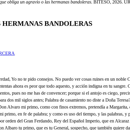
 que obliga un agravio o las hermanas bandoleras
. BITESO, 2026. URL:
AS HERMANAS BANDOLERAS
RCERA
nas son discretas en extremo, y como un discreto, nadie sabe sentir los desprecios y han de procurar vengarle de esta ofensa: Lo tercero, es, que con doble cautela entrasteis en su aposento sobornando a una criada, y así, y como violentos lograsteis favores suyos. Lo cuarto, que hay grande riesgo si os ausentáis con engaño. Lo quinto, que ya las veo; ellas dirán lo que toca al siguiente Mandamiento. El fingir amor, importa. Asegurarlas pretendo. No extrañéis, señor Don Lope, que deponiendo el respecto de quien soy, venga rendida, a vuestra posada a veros. Ni vos Don Albaro, hagáis novedad de este suceso, porque como a dueño mío, os busca mi amante ruego. Pues bien, Teresa querida, qué causa empeñó tu afecto? Solo una desconfianza. Y a ti, idolatrado dueño, qué motivo te ha traído? Solamente un sentimiento, De qué? De dudar tu amor. Y a ti? Un amante recelo, Recelos cuando te adoro? Dudas, cuándo te venero? Es queja justificada. No la envoce tu silencio. Es un tormento del alma. Expícame ese tormento. Escuchadle. . Y reparad, Don Albaro, que el accento de mi hermana, habla con vos; que como es el dolor nuestro igual en las calidades, y uno solo en el suceso, lo que dijere a Don Lope yo, a vos os digo lo mismo, que en una queja va unida, de las dos el sentimiento. Y en verdad, que no son Ranas, Ya lo escuco. Ya lo atiendo. Bien os acordáis Don Lope de aquel venturoso tiempó, en que siendo yo motivo de vuestras finezas, dieron de mi resistencia indicios, los desapacibles cenos de mi condición esquiva, que aunque el natural respecto se vale de este artificio, para ostentar lo modesto: solo en mí no ha sido estudio, sino un recato, un despego, un desdén, una aspereza, una aversión, que vos mismo, de penasco endurecido le disteis nombre aquel tiempo, que con amantes aplausos de músicas, y festejos, dabáis al Mar lo llorado, y lo suspirado al viento. Risco fui: mas como suele templado humilde arroyuelo, con repetidos hálagos, ir limando a curso lento lo indócil del bruto escollo: no de otra suerte en mi pecho, vuestra amorora porfía fue el carino introduciendo, tanto, que el rebelde odio, acostumbrado al estruendo de aquella amante armonía, se fue poco a poco haciendo menos ingrata a la queja: con que ya de vuestro ruego, me sonaban apacibles en el corazón los ecos. Lo que nació de este agrado, ya vos lo sabéis, no quiero hacer hoy de mi desgracia, cargo a vuestro atrevimiento; pues asentado, que yo fuese cómplice en el yerro, no es circunstancia que impida, a que, como Caballero, cumpláis de vuestra palabra el inviolable precepto. El daros la posesión de mi amor, fue con pretexto, de que en la siguiente Aurora, coronaría el tropeo de vuestro amor mi esperanza, con aquel dichoso afecto de ser mi esposo: han pasado muchos días, y en vos la solicitud, que esperaban mis deseos, ni aquel semblante apacible, ni aquellos carinos tiernos, que publicabáis amante; con que dudosa, solpecho, que me ha faltado lo hermoso, o a vos, Don Lope, lo atento. No extrañéis que desconfíe, porque como el bien que espero consiste en una palabra, que se compone de viento, y está se forma tal vez sin aprobación del pecho; qué dicha estara segura, sobre tan frágil cimiento? He sabido que intentáis aquesta noche en secreto partiros, sin darme parte de vuestra ausencia; y no creo; que quepa en tan noble sangre tan cauteloso desprecio: pues primero faltara la luz al Sol, humo al fuego, agua al Mar; mudanza al aire, que duden mis pen