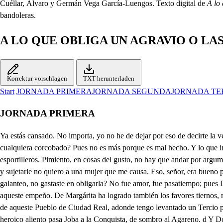
Cuéllar, Álvaro y Germán Vega García-Luengos. Texto digital de
A lo
bandoleras.
A LO QUE OBLIGA UN AGRAVIO O L
Korrektur vorschlagen
TXT herunterladen
Start
JORNADA PRIMERA
JORNADA SEGUNDA
JORNADA TE
JORNADA PRIMERA
Ya estás cansado. No importa, yo no he de dejar por eso de decirte la verdad, Yo no te pido consejos. No puedo ver cosas ruines en un noble Caballero: Porque piensas tú, que yo siempre antiparia tengo con cualquiera corcobado? Pues no es más porque es mal hecho. Y lo que intentas ahora es peor que todo aquesto, y acción indigna en tu sangre. Oh bien hayan los Gallegos, que por no hacer cosas bajas se meten a esportilleros. Pimiento, en cosas del gusto, no hay que andar por argumentos, pues no me has de convencer; porque si el antojo es ciego, preciso es, que se parezcan a las causas los efectos: Libre tengo el albedrío, y sujetarle no quiero a una mujer que me causa. Eso, señor, era bueno para dos mil siglos antes; Palabra de casamiento no diste a Doña Teresa? Así es verdad, y por eso me hizo dueño de su honor. Seis años de galanteo, no gastaste en obligarla? No fue amor, fue pasatiempo; pues Don Alvaro mi primo, como con finos extremos, pretendía a Margarita, de Teresa hermana; él mismo por hacerle compañía me metió en aqueste empeño. De Margárita ha logrado también los favores tiernos, mi primo, en fe de palabra; y como es uso del tiempo, y las palabras, y plumas, siempre se las lleva el viento, lo que ahora procuramos, es, salir de aqueste Pueblo de Ciudad Real, adonde tengo levantado un Tercio por orden del Gran Ferdando, Rey del Español Imperio, que en Alcaraz nos espera: porque de allí con el Grueso de el. Ejército, pretende con heroico aliento pasa Joba a la Conquista, de sombro al Agareno. d Y Don Albaro tu primo, que es tu General, sospecho, que también quiere dar mano a Margárita. . En volviendo de la guerra se verá mas de espacio aqueste pleito. Entrambos pienso que hacéis lo que un Capitán Tudesco, que a hacer gente le enviaron; fuese a un Lupar muy contento, puso su Bandera, y puesta, se estuvo allí mucho tiempo, sin que un Soldado tan solo sentase allí plaza; y viendo, que era imposible hacer gente, con lindo entretenimiento, trató de holgarse, y gastó con mujeres el dinero: como era fecundo el vino que allí había, en breve tiempo pobló de hijos el Lugar. supo el General el cuento, y fue a prenderlo en personas resistiósele, diciendo, yo no he ido contra el orden, que me diste, pues es cierto, que a hacer gente me enviaste, y no la había en el Pueblo: yo cumplí mi obligación, y te obedecí supuesto, que solícito hacer gente por el camino que puedo: Don Albaro vuestro primo, Ya Don Lope nuestro intento se logrará, pues dispuse, que aquesta noche en secreto vaya marchando la gente. Bien Don Albaro habéis hecho, pues con eso Margarita, Teresa, conociendo, que vamos sin despedirnos, se desengañarán presto del casamiento a que aspiran. Mal hacéis los dos, supuesto, que en fe de vuestra palabra está su honor de por medio, y os arrojáis a un peligro. Por qué? . Porque lo primero, estas mujeres son hijas del honrado Caballero Don Luis Gutierrez Tribino, que por Alcalde eligieron de la Hermandad, y sinlo sabe, que con doble atrevimiento sois ladrones de su honor, os colgará justiciero de una encina de bellotas, y os quedaréis para puercos. Su jurisdicción no alcanza no más que a los Vandoleros, y los que hurtan en el campo. Es verdad. . Pues según eso, a entrambos toca el delito del error a que os condeno; porque si hurtasteis las flores, de que se hace el panal tierno, que servía a las abejas de manjar, y de alimento, castigaros puede el padre por ladrones colmeneros. Lo segundo, estas Herma