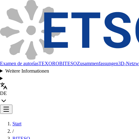
Examen de autorías
TEXORO
BITESO
Zusammenfassungen
3D-Netzw
Weitere Informationen
DE
Start
/
BITESO