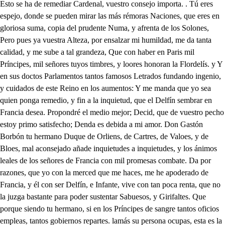
Esto se ha de remediar Cardenal, vuestro consejo importa. . Tú eres espejo, donde se pueden mirar las más rémoras Naciones, que eres en gloriosa suma, copia del prudente Numa, y afrenta de los Solones, Pero pues ya vuestra Alteza, por ensalzar mi humildad, me da tanta calidad, y me sube a tal grandeza, Que con haber en Paris mil Príncipes, mil señores tuyos timbres, y loores honoran la Flordelís. y Y en sus doctos Parlamentos tantos famosos Letrados fundando ingenio, y cuidados de este Reino en los aumentos: Y me manda que yo sea quien ponga remedio, y fin a la inquietud, que el Delfín sembrar en Francia desea. Propondré el medio mejor; Decid, que de vuestro pecho estoy primo satisfecho; Denda es debida a mi amor. Don Gastón Borbón tu hermano Duque de Orliens, de Cartres, de Valoes, y de Bloes, mal aconsejado añade inquietudes a inquietudes, y los ánimos leales de los señores de Francia con mil promesas combate. Da por razones, que yo con la merced que me haces, me he apoderado de Francia, y él con ser Delfín, e Infante, vive con tan poca renta, que no la juzga bastante para poder sustentar Sabuesos, y Girifaltes. Que porque siendo tu hermano, si en los Príncipes de sangre tantos oficios empleas, tantos gobiernos repartes. lamás su persona ocupas, esta es la queja más grande, Seneca te llama el Orbe, causa ha de haber, tú la sabes. Dace también, que la ausencia de nuestra Reina, y tu madre da ocasión a que recele tiranas autoridades. De mí porque en ser valido un hombre, aunque imite a un Ángel, es el imán de los odios, y de las quejas de Atlante. Por esto, con sediciosos a tu Cetro desleales, partió a Lorena, y su Duque fiestas propone Reales. Ricos convites le sirve, vistosos festines le hace, mas en decirle a que viene, perdieron las amistades Viendo Mosiur, que en Lorena ni ajusta seguridades, ni sus pretensiones logra, dio la vuelta para Flandes. E intenta que los rebeldes, favoreciendo su parte, por Campaña, y Picardia, sértiles campiñas talen. Y que los fuertes caballos, que en Haya, y en Frisa pacen, hebiesen en Luera, y Sena los fugitivos cristales. Y aunque le has llamado tú, y con cartas tan amables, que entiendo vencer pudieran corazón menos de jaspe. Incrédulo a tus promesas, a caricias arrogante, obstinado en su porfía, ciego a tan claras verdades. Sordo se muestra al consejo, a los precipicios fácil, a los engaños resuelto, y a los conciertos instable. No dice, que contra ti riguroso ha de mostrarse, que conmigo solamente ha propuesto enemistades. Que si prevenciones busca, que si alista Capitanes, son contra el poder que tengo prudentes seguridades. Mil, y quinientos caballos ahora de Flandes trae, carabinas, y corazas, alentados, y galanes. En los confines de Francia, donde el Piríneo Gigante, es Atalaya del cielo, frondosa valla del aire. Mineral mayor de Europa, Promontorio de Arrayanes, primer visita del Sol, que esto alcanza por ser grande. En el fértil Languédoe, donde el Duque Memoransí es Virrey, allí pretende, que ha de asentar sus reales. Dicen que el Duque le alienta, y que ya muchas Ciudades a su devoción se rinden a ejemplo de Besiés, y Albí. La Guiena alboro tada nos promete novedades, el Duque, en Tolosa tiene amigos particulares. Todas estas prevenciones son a tu Corona ultraje, y ya es forzoso que uses de medios menos suaves. Este fuego que hoy empieza, será posible que abrase a Francia, si como sabio no dispones atajarle: Príncipes tienes prudentes, que podrán aconsejarte, desvanece estos intentos, templa tan fiero coraje. Enfrena estas rebeldías, obstinaciones abate, y admírete la campaña, fuerte Adonis, galán Marte. Esta es la tercera vez, que es ingrato a tus piedades, y solícito procura sediciones populares. Dispon lo que conviniere, no es justo que lo dilates, que si das lugar al tiempo, no ha de poder remediarse. Cardenal, de ese talento ya tengo pruebas lustantes, porque en todas mis empresas vuestro norte ha de guiarme. Qué hiciera yo sin Herman de Ruchilí, mi Almirante, por quien Francia reconoce honrosas prosperidades. General de mis armadas, con púrpura rozogante habéis sido mi defensa, y en la Paz lano constante, Por la pluma, y por la espada no hay Herman quien os iguale, y a no ser Rey, estimara por grandes felicidades ser vos. . Señor, tal favor, Esto deberé a mi madre, después del ser que me dio, por ella (dicha notable) sois mi valido, y amigo, y así es bien determinarse por vuestro sabio consejo esta acción. . Señor, no agravies estos Príncipes, que pueden mas sabios aconsejarte. De todos tenéis seguras, Cardenal las voluntades. Pues, señor, lo que os importa es, que el Conde Cambert marche con el terció de las guardas, y que procure excusarse Hacer guerra declarada por el peligroso lance, que la vida de Monsiur, no es razón aventurarse. Soldado es el Conde, bien Ingalaterra lo sabe: y pues vuestra Majestad le conoce incontrastable, puede fiar de sus bríos la empresa. . Parto al instante, y vuestra Eminencia puede del cuidado asegurarse. El Mariscal de la Forza puede estorbar, que no pasen por Rosellón a Narbona los Españoles Infantes. Lleve el tercio de Campaña. Seguro puede fiarme su Majestad esta empresa. Señor, esto es importante. Todo es y el cielo el cuidado os pague con que seráis mi persona Cuande llegas a emplearme; premias Señor mis servicios, el cielo gran Luis reguarde para postrar los rebeldes, y ensalzar mis humildades, Qué escriben de Tolosa? Doque de Memoransí, que es forzosa vuestra persona que el estar presente podrá alevtar a la plebeya gente, pues ya los Caballeros a mi servicio ofrecen sus aceros. Si Tolosa se rinde Francia será de tu valor trofeo desde los Alpes hasta el Pirineo; animate Señor, porque en mi espada tu dicha está cifrada, que mientras yo te sirva, un Cardenal no puede a ti ofenderte, ni dos, ni cuatro ese temor destierra, aunque el conclave quiera hacerte guerra. Este puesto es seguro, y fértil la campaña a donde espero algún favor de España, también iugalaterra promete hacerle guerra por Bretana, y Cales, de quien confío, que hará con belicosos ardimientos felices mis intentos. Vuestra Alteza conozca, que tiene en este brazo sin segundo todo el poder del mundo; y así no solicite para tampoca hazaña baje el Ingles, infantería de España; ni tropas de Alemanes, que alisten nuestros rojos tafetanes, pues todo en la ocasión no importa nada si le falta mi espada, porque en ella interesa hacer posible esta imposible empresa. orriendo vengo a buscarte que te traigo unas nú V poro más dulces, que el Alaje sabe, que Clorinda. porque Don Gastón te mira. Duqué qué nuevas son estas? Este Señor es un loco dirá alguna impertinencia. Llega. . Llego. Aprisa. . A espacio hechas ya las reverencias, que acosumbran los Biarneses, cuando salen de su tierra. Si no merezco el zaparo deme Señor vuestra Alteza a besar su Ponleví, rosa, cordovan, o suela. ̱. Cómo te llamas? . Bretón, noble estirpe, gran talea, porque fueron mis abuelos bretones de la Cuarisma. Se que vuestra Alteza hace. a sangre, y fuego la guerra, y vengo a ofrecerme yo a tan peligrosa empresa. ̱. Sois soldado? ̱. Y fui quebrado, Francia es empresa pequeña no hay para quince minutos si me enojo. . Calla bestia. e. Callo bestia. ̱. Dejad Duque, que gusto que me divierta. u. Si vuestra Alteza Señor a este su Bietón emplea puede conquistar a España. Y tenéis noticia de ella? Toda la he medido a cuartas. ̱.Tiene España muchas fuerzas? pocas. . Aragón es fácila Tiene dos fuerzas que apuestan unfar de Francia, y del mundo. ̱. Esta es noticia diversa sela que tengo aprendida, islo por Santa Elena, por el Castillo de Jaca, o subiendo por Brañeras los de Benasque. . Señor poco vuestra Alteza acierta, Dos fuerzas tiene Arazón, que jamás furia Francesa podrá rendillas. Qué dices? Señor la verdad es esta. Cómo esas plazas se llaman? Longares, y Cariñena. Calla loco . Y es notorio, que cuantos Franceses llegan por valientes, y alentados que fueren, rendidos quedan. Tan valientes son sus hijos? Tienen Señor grandes fuerzas. Bien lo saben los Tudescos, que acompañaban al César invicto. Archiduque de Austria, que dijeron, y hoy confiesan, que a todos pudo rendillos el valor de Cariñena. Esos valientes bretón como se apellidan. . Beunas, claretes, tintos, raspados, y otros muchos que se emplean en luchar. . Cómo Bretón? Echa los hombres por tierra. Gracia ha tenido notable, habéis estado en Valencia. Sí señor. . Es buen lugar. El peor de España. . Es necia esa opinión, cuando todos por el mejor le celebran. Nunca lugares de fruta me agradan pero allí cerca hay otra Villa mejor. Es Alicante o es Denía? No es si no Vinicarlo opinión segura, y cierta muchos Doctores me escuchan, que espero que la defiendan, y yo basto, porque yo Si da atención vuestra Alteza a este ignorante. . Sabrá las más famosas bodegas, que ilustran la insigne España, envidia de Candia, y Grecia. Yo te haré dar dos vestidos, Bretón, porque me diviertas. Los vestidos te perdono, dame Argen para que beba, que me abriga andar en cueros mas que la grana, y la selpa. Di que te den cien pistolas. Vivas los años de aquella Ave, que vive, y revive, que Fénix es, cosa vieja. Qué hay de Clorinda Bretón? Qué celosa, como necia, y necia al fin como amante, porque la fama parlera, le dijo, que tú, y el Duque, con amorosas finezas galanteáis dos hermanas: a su viejo padre ruega, que la case con un hombre, porque con dos no pudiera. Esto dijo ayer Clorinda, Lunes, el dote conciertan, el Martes se dan las manos, y el Miércoles (por bien sea) amanece ya preñada de nueve tardas, y media, mas de lo que tú has gastado, porque llevo yo la cuenta. Jueves, las novenas hace, Viernes, la partera llevan; y el Sabado, pare un niño, y entre burlas, o entre verás, le ha de decir al marido, lástima es que tuyo sea; no es tuyo, no, que es de un Don y burlona, y lisonjera le engaña con la verdad. Burlas. . La verdad es esta Si está casada Clorinda, no hay seguridad que pueda defender a mi ribal, dame un caballo, que intenta mi celoso desatino castiga