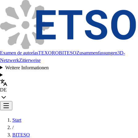
Examen de autorías
TEXORO
BITESO
Zusammenfassungen
3D-
Netzwerk
Zitierweise
Weitere Informationen
DE
Start
/
BITESO