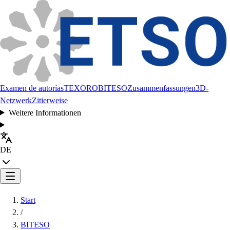
Examen de autorías
TEXORO
BITESO
Zusammenfassungen
3D-
Netzwerk
Zitierweise
Weitere Informationen
DE
Start
/
BITESO