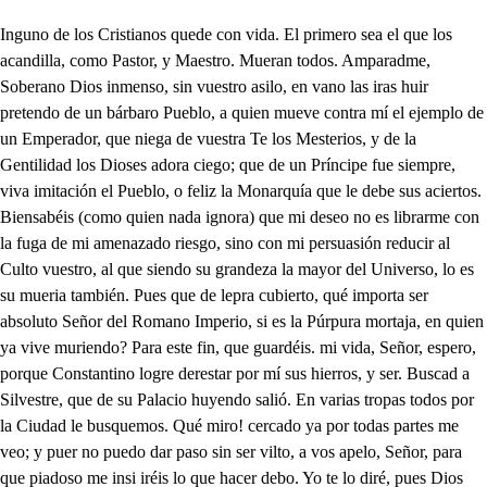
Inguno de los Cristianos quede con vida. El primero sea el que los acandilla, como Pastor, y Maestro. Mueran todos. Amparadme, Soberano Dios inmenso, sin vuestro asilo, en vano las iras huir pretendo de un bárbaro Pueblo, a quien mueve contra mí el ejemplo de un Emperador, que niega de vuestra Te los Mesterios, y de la Gentilidad los Dioses adora ciego; que de un Príncipe fue siempre, viva imitación el Pueblo, o feliz la Monarquía que le debe sus aciertos. Biensabéis (como quien nada ignora) que mi deseo no es librarme con la fuga de mi amenazado riesgo, sino con mi persuasión reducir al Culto vuestro, al que siendo su grandeza la mayor del Universo, lo es su mueria también. Pues que de lepra cubierto, qué importa ser absoluto Señor del Romano Imperio, si es la Púrpura mortaja, en quien ya vive muriendo? Para este fin, que guardéis. mi vida, Señor, espero, porque Constantino logre derestar por mí sus hierros, y ser. Buscad a Silvestre, que de su Palacio huyendo salió. En varias tropas todos por la Ciudad le busquemos. Qué miro! cercado ya por todas partes me veo; y puer no puedo dar paso sin ser vilto, a vos apelo, Señor, para que piadoso me insi iréis lo que hacer debo. Yo te lo diré, pues Dios me ordena por su Decreto, que te asista, reservando tu vida del rigor fiero de tanto encrnigo suyo. Ven, pues, mis pasos siguiendo, que irvisele dejarás frusirado su aleve intento. Quién habrá que no os alabe por ravores tan supremos? Seguidme, porque no pueda dicanar de muerto, o preso. s , - Pan conseguirlo, basta qué te acompañe Mostrenco, que es lo más. Pues en Retaco se halla cosa que sea menos? Si eres su criado tú, yo también. . Ya estáis molesto: callad, o idos de aquí, que este no es de burlas tiempo. otro hiciera que lo fuese, por estar en uso puesto; y cuanto más disparate, ser más celebrado vemos. Para que no te congoje de su amenaza el estruendo, le confundirá mi voz, en cuyos acordes ecos (de ti solo percibidos) halle, tu aflicción consuelo, Si mover la Fe puede los montes de su asiento, que mucho que la tuya mueva de Dios el amoroso pecho? O alta virtud, que al hombre le haces dueñ de las riquezas que atesbra el Cielo! Vuestra, Señor, es mi vida, yo nada en ella os ofrezco, empleadla en lo que sea del mayor servicio vuestro. Aquí estoy, y estoy notando la falta que estoy haciendo al Emperador, pues cómo filico suyo, y primero en su confianza, mal faltar de su lado puedo; y así, proseguid vosotros la instancia de igual empeño, sin perdonar a la ira de la ley el cumplimiento. . Sigamos, pues, la derrota, que contra el Cristiano Gremio mueve a toda Roma hoy, mas que otras veces, diciendo: Mueran cuantos de los Dioses niegan el poder supremo. Mueran cuantes de los acioses niegan el poder supremo. Seor Mostrenco usted se tenga, y dígame, qué sujeto es, para que en tales casos se : magne de provecho? Que más que ser Platicante del Médico más experto, que tiene Roma? Y si me armo de aftismos de Galeno, matare con mis recetas, aún más Cristianos, que han muerto la ensalada de pepinos, y el agua fría robre ellos. Buena la arrogancia está; mas que mucho, si traes llenos siempre los cascos de zumo destriado de sarmientos? Tu hablas, urón de bodegas, con quien Pierres el Tudezco fue niño de Tera? Tú, apurador de pellejos, te me atreves? vive Baco Ea, démonos por buenos, y vamos a que confirme nuestra paz un Tabernero. Me conformo. Vanios, pues, que no es bien que supar demos a que de los dos se diga. i. No permitáis, Santos Cielos, que nos maten nuestros hijos, sinque mi amos primero. Hola, qué voces son estas? Por las calles discurriendo, gran número de mujeres le deja ver, y hacia el Regio Palacio caminan; cual sea la causa no infiero. Ni yo; mas si las seguinios, fácilmente la salremos. Pues vamos, si que de vista las pierda el cuida la nuestro, quedando para después nuestro convite suspenso; porque yo, mas que una holgura, cualquier novedad aprecio, donde, con lo que la añado, fábrico un cuento de cuentos. Tú haces bien, pues solo medran chacharones, y embusteros. Nadie con los Poderosos sabe negociar como ellos, y es el caso, porque nadie confronta más con su genio. . e , Oh cuanto vería el que juzga que haya cumplido contento en el coraron humano! pues el laurel más excelso no reserva a quien le ciñe de los milujos adversos, para cuyas propensiones todos igna es nacieron. Dígalo yo; pues qué importa, que a mi dominto sujetos, me tributen vasaliaje tantos dilatados Reinos? Sirendido a un accidente asqueroso, torpe ufeo, para no poder gozarlas, de qué sirve poseerlos? No tu discurso, señor, te llija concanto extremo, que te premonga impasible la esperara del remedio: Mas ormente, cuande en uno, que para os esta dispuelo, el exito ver aumardo de mi esulioso defecio. Peperida: experiencias, acreditadas del celo del caque mestros Dioses, me lo asegian, haciendo, quen los Claistiamos parasalo, pues que de vuestro cistigo viven a rigor suetos. ̱. Tn prueba de esa verdad, o tunminada el Pueldo, a tastancta miraprete, o matarlos, o pranderios, ombra siendo Silve de su Pontifice dieron) quien más que todos peligra; y aunque de su furia huyendo, no se sabe donde para, poco durará encubierto, pues la hambre le hara salir en busca de su fuitento. Cuando para mi salud sean inútiles los medios que prevenís, con saber el estado en que habéis puesto a ese fementido aleve, que con falsos argumentos, da nuestros Dioses por falsos, moriré con el consuelo, de que faltando él, no habrá quien siga tan loco empeño. Frustrado del todo queda con semejante suceso; y pasando a otro (que no es de menos cuidado) debo decirte, que tu salud estriba, en que tomes luego un baño de humana sangre. De sangre humana? Y es cierto, si de la Pilosofía no me engañan los efectos; pero que ha de ser advierte de aquellos infantes, tiernos, que no han llegado a dejar el primitivo alimento, que de sus madres reciben, producido de sus pechos. En una de aquesas salas prevenidos, señor, tengo hasta tres mil, y ya es hora de acudir a disponerlo. Para todo me hallaréis reducido a vuestro acuerdo. La vida nos quitad antes, que ver nuestros hijos muertos. Oiga el César nuestro llanto, A hablarle todas entremos. Volveos, porque de aquí no habéis de pasar. Qué es esto? Es, señor, que las Matronas, cuyos hijos son aquellos, que al cuchillo destinados están para tu remedio; no hay quien baste a reportarlas, con el dolor de perderlos, y pasar a tu presencia pretenden. . Raro despecho! Vuelve a decir que la Guarda castigue su atrevimiento. El que de injuriarlas trate, procederá poco cuerdo; que a quien con razón se queja, no debe juzgarse reo, por más que a la Majestad comprenda su sentimiento, pues la culpa es de el que altera de la justicia el derecho. Di, que remitiendo a una todas su pretensión, quiero saber a qué se reduce. . Poco hay que dudar en eso, pues ya lo han dado a entender de sus ansias los extremos. Sea la que fuere, a oír sus motivos me presiero. Invicto César Augusto, cuyos heroicos progresos, para eternizar tu nombre, dará la fama a su Templo. Una infeliz soy, de aquellas, que el trágico fin temiendo. de sus hijos, en sus vidas amenaza el mismo efecto; pues a nuestros corazones servirá el dolor de acero, al ver, que cruel Berdugo. hiera sus débiles cuellos: que en cualquier ley se prohibo el homicidio sabemos, al paso que son los Dioses en hacer justicia, rectos; pues no ignorando uno, ni otro como a tal error dispuesto, experimentar no temes su justo enojo severo? Demás, que nada mejoras en su ejecución, supuesto, que con lo que enferma el alma, no puede sanar el cuerpo. No mi llanto, mi razón te convenza; que no intento moverte como piadoso, sino como justiciero. A proposición tan necia, como ceder del derecho de su vida, por la ajena, un Emperador supremo, más respuesta no mereces (ni yo en mi razón la encuentro que el que tu castigo sea de las demás escarmiento. Tan contrario es mi dictamen, que no tan solo resuelvo la experiencia diferir de tan costoso remedio, dejando libres sus hijos, sino que vuelvan con ellos, gratificadas de mí, cuanto afligidas vinieron. Qué es lo que uigo! quién halló mas qué imaginó el deseo? Sus hijos se las entregue al punto, y medio talento entre todas se reparta. Qué haces, señor? Lo que debo, pues no es dudable, que así de una culpa me reservo, y a ellas resarzo el pciar de que yo fui el instrumento; y así, no os canséis, que más perder yo la vida quiero, que ver derramar la sangre de tanto inocente cuello. Vuelve, mujer, y anticipa con tu aviso ese consuelo a las que le aguardan. . Sea de tu piedad digno premio, con la salud, a que aspiras, de tu grandeza el anmento. Convertid el llanto en gozo, Matronas, pues ya tenemos nuestros hijos restaurados, y un precioso don con ellos. . Viva Constantino, viva, para oloria del Imperio. El ver que condescendieses tan liberal con el ruego de esa mujer me ha dejado confuso, absorto, y suspenso. Nada me digáis, que nada borrará de mi concepto sus razones, pues por ellas otro ser en mi contemplo; y ahora dejadme solo. Ya, gran señor, te obedezco, aunque ofendido de ver, . que desprecie mi confero. . Altas Esferas, que de Astros, Planetas, y Signos bellos, sois iluminado móvil de nuestros varios sucesos; para que sea en mi mano vara de justicia el Cetro, atendiendo en su materia, mas que al explendor al peso (pues se simboliza en este la gravedad del gobierno, si en aques la vanagloria de apetecidos obsequios) con vuestro divino influjo ilustrad mi entendimiento. Apenas su luz invoco, cuando de improviso el sueño la de mis ojos confunde, robándome sus objetos, propia imagen de la muerte, pues nadie de él se vio exento. d h. Monarca prodigroso, de Césares ejemplo, a cuya fama, el Orbe término será estrecho. 1. Escucha la voz. 2. Atiende al acento. De quién te conduce al bien más supremo. 1. A tu piedad obligado el Autor de Tierra; y Cielo, quiere hoy darte a conocer sus inefables Misterios. 2. Busca a Silvestre, a quien guarda de un risco el cabado seno; qu