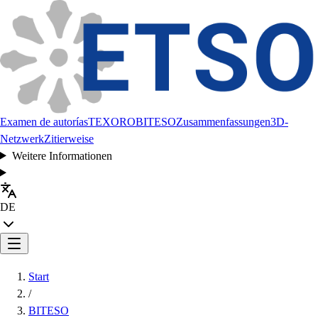
Examen de autorías
TEXORO
BITESO
Zusammenfassungen
3D-
Netzwerk
Zitierweise
Weitere Informationen
DE
Start
/
BITESO