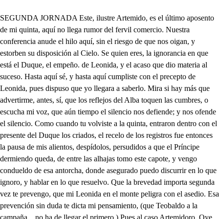
SEGUNDA JORNADA Este, ilustre Artemido, es el último aposento de mi quinta, aquí no llega rumor del fervil comercio. Nuestra conferencia anude el hilo aquí, sin el riesgo de que nos oigan, y estorben su disposición al Cielo. Se quien eres, la ignorancia en que está el Duque, el empeño. de Leonida, y el acaso que dio materia al suceso. Hasta aquí sé, y hasta aquí cumpliste con el precepto de Leonida, pues dispuso que yo llegara a saberlo. Mira si hay más que advertirme, antes, sí, que los reflejos del Alba toquen las cumbres, o escucha mi voz, que aún tiempo el silencio nos defiende; y nos ofende el silencio. Como cuando tu volviste a la quinta, entraron dentro con el presente del Duque los criados, el recelo de los registros fue entonces la pausa de mis alientos, despídolos, persudidos a que el Príncipe dermiendo queda, de entre las alhajas tomo este capote, y vengo condueldo de esa antorcha, donde asegurado puedo discurrir en lo que ignoro, y hablar en lo que resuelvo. Que la brevedad importa segunda vez te prevengo, que mi Leonida en el monte peligra con el asedio. Esa prevención sin duda te dicta mi pensamiento, (que Teobaldo a la campaña. . no ha de llegar el primero.) Pues al caso Artemidoro. Oye el mal. . Y tú el remedio Ya en la tempestad sangrienta que mi Estado, y este, a un tiempo fatigó, sabes que ha sido el iris mi casamiento. Ya sé que a cumplie veniste la palabra a Ricaredo. Sabes mal. Pues a qué vienes? A deshacer los conciertos. Pues a la hija del Duque menosprecias? La aborrezco con tan pertinaz impulso, que antes que mude el intento perderé el alma. . No digas lo que no as de hacer. . Primero Júpiter el rayo vibre sobre mí, quedando muerto el honor, cuando la vida, que barvaro, loco, y ciego, él si cumpla con la mano (como dice el Duque mesmo) a ese monstruo, que por hija, o castigo le dio el Cielo. Luego dispones la fuga para librarte? . Ese el medio pudo ser, más ya no puede. Por qué? Porque está en mi pecho el original divino de tu primoroso lienzo. No esposible que me aparte de su he mosura, y supuesto que he de morir si la sigo, y he de morir si la dejo, morir, por morir, mas vale, cuando sin Leonida pierdo el ser que al rigor expongo dedicar mi fin violento al castigo del agravio, que al desaire del deseo. Yo daré Príncipe invicto disposición que al sosiego te reduzga, sin que el odio contradiga el privilegio de la voluntad, ni faltes al debido cumplimiento de tu palabra. . Qué dices? cumplir la palabra puedo correspondiendo a Leonida. y a pesar del odio interno amando a Lidaura? . No, y sí. . Pues, no, y si, lo creo; si porque tú lo aseguras, y no, porque no lo entiendo. Por el poder no es tu esposa la hija de Ricaredo? . Sí. Lidaura tu consorte ha de ser? . No. Estas resuelto en ser de Leonida? . Sí. Es fácil mudar de intento? No. . Pues si a Leonida adoras, y a Lidaura no, en sabiendo que está no es hija del Duque, y aquella sí; el desempeño de mi razón, tú le formas amando, y aborreciendo; aborreciendo a Lidaura, y amando a Leonida, luego si tu inviolable palabra cumpliras, correspondiendo a Leonida, y en Lidaura fuera tu amor desacierto, provados quedan, y unidos el no, y el sí, contrapuestos. Ceusis (Dioses amparadme!) quien dices (valedme Cielos!) que es la Princesa? Leonida. . Pues cómo? Prosigue. . Quedo, no alces la voz, considera que puedes quitarme un sueño tan deleitoso, que el alma he de perder si despierto. La verdad, no es fantasía. Pues como ignora su regio ser, quién idolatro? como esa mujer que aborrezco la usurpa el nombre? y el Duque como tan injusto yerro padece? cuando es la causa de su engaño tu silencio. En tu pregunta conozco el cargo, mas el descuento hallaras en mi respuesta. No la dilates. . Primero en el papel de la honra se ha de firmar el secreto, y la nema de la mano le ha de cerrar (qué es el sello de la fe) sin que se rompa la cubierta, hasta que el tiempo traduzga en líneas del logro los caracteres del riesgo. Asi lo aseguro. . Atiende al más extrano suceso, que ser merece en el Orbe de la admiración compendio. Lloras? . Es fuerza, que siempre que a la memoria revuelvo esta causa, por los ojos se me esparcen los efectos, Mirilene; gran Duquesa de Epito, raro portento de virtud, y de Leonida infeliz madre, saliendo alcampo. . 2. Los cazadores estén alerta en los puestos. Ay de míllas avenidas han tornado al monte, y temo que peligra quien adoro. Ya amanece, y si no entro en la gruta, y a Leonida. escondo, su fin recelo. De tus noticias pendiente queda el alma; y porque espero mi criado, di por donde saldré a la marina? . Abriendo ese portillo, en la playa te hallarás. . Cotra mi aliento se conjura el susto, dime cuantas surtidas (ay Cielos) dan paso a lo inexpugnablesdo del monte? . Dos que en salien- de aquí verás, porque entrambas son de esta parte. . Bien puedo reñir, y estar a la mira del daño en un sitio mismo. Heroico Príncipe, aguarda de mi ciencia, y de tu es fuerzo el fin más próspero. . Ceusís pararnos en los consuelos, es darfuerza a la desdicha, y quitársela al remedio. ADios. , . Echa el golpe: cuanto me asombra lo que penetro. y. A la tibia luz que enciende el primer albor, padezco la duda de si es Teobaldo un hombre que hacia este puesto viene; él será, pues conozca, saliéndole yo al encuentro, el ansia con que le aguardo: (ya que me afirma el sosiego que fue el rumor arma falsa, y estoy en parte que atiendo a la ocasión del asalto) De más cerca he descubierto que es Panfilo, retirarme de su vista es justo acuerdo, hasta que pase, no llegue Teobaldo, y juzgue que vengo con otro. , . Si he visto un bulto, robusta salud el miedo tiene en mí, pues no se cansa de estar en pie tanto tiempo. Quién pudo ser este hombre; Mas ya lo sé; muy bien pienso, él es capeador sin duda, y se fue viéndome en cuerpo. Ya de la Quinta estoy cerca, a su refugio me vuelvo, que aunque es malo andar en quintas, es mejor que en grutas, bueno. Iten más. . Arremidoro . es bizarro caballero, antes que yo en la campaña asiste. . A Teobaldo veo. Príncipe de Acaya heroico. Quién sois? . Enemigo vuestro Si vos tenéis este nombre, que le dejáis a mi suegro? Qué haré, si al estar Pansilo delante salgo, recelo que esté de mi sospechoso Teobaldo. Y bien, qué tenemos? Lo que al haber madrugado os obliga. . Me recreo siempre en el campo a estas horas. Si queréis que antes que el duelo se comience, la ocasión os diga, eligid. . Qué es esto? Responded. . El mayor daño es el estarme encubierto. otro, otro. . Pues calláis, reñid. Quedo, quedo, quedo, que aunque salgo de mañana, no es a tomar el acero. Yo sí. . Para obrar con honra al ver tu traición, advierto que no basta buena sangre, donde hay mal entendimiento. Mas aunque sois dos . despacio; Pansilo. . Señor. Que atiendo. Retírate, y no te apartes. de nuestra vista, ese puesto ocupa, inmóvil atodo. Molde seré de estafermos. y Para dar el desengaño. de quien soy, cuando procedo como veis, vuestros oídos no han menester mis acentos. Quién llamáis desafiado, tenéis delante, rompiendo por cumplir lo que me toca las cláusulas de un secreto. Ya con su temor Pánsilo quién es dice, y le detengo; porque los que no en las manos, . Aguarda. tienen en la lengua el riesgo. Oh explicadme, siendo breve la ocasión, o no lo siendo, reñid, que es lo más la fuerza, y la ocasión es lo menos. (do. Que el Príncipe sois, no du- con la experiencia establezco el desengaño; decidme por que el disfraz? No es del cuento, lo que es del cuento, es la prisa con que estoy. Pues el empeño nace de que con Lidaura no has de hacer el casamiento, sin darme la muerte. Espera. . Van horros? Estás resuelto a ser de Lidaura? . Solo por mi ambición me gobierno, Infeliz eres. . Por qué? Por que cuando yo aborrezco de forma a Lidaura, que antes pondré en un cadahallo el cuello que ser su esposo, es preciso reñir contra mi deseo. Concluye Teobaldo. . Aguarda que ser tu esclavo pretendo, pues dos estrellas contrarias nos disponen un pretejto. Estás firme en no casarte con Lidaura? No es más cierto que alumbra el Sol. . Y permites que yo la sirva? . A tu intento ayudaré con el alma. Los brazos, no los aceros han de acabar la porfía injusta del valor nuestro Qué intentas? . Ya olvidas quien soy? Abiendo salido al campo, presumes que volver sin tenir puedo? O que no alcanzo, si exculo la obligación que profeso, el ostáculo a que expongo el renombre que conservo. Cumples con tu sangre, y falto a la ilustre que mantengo si réplico. Que haya quien ame a Lidaura. . Me huelgo de que le mates, pues tiene tan mal gusto, tira recio. Mi espada se quebró. . Esta es de un seguro maestro; yo tomo la de Pansilo, honra tú la que yo dejo Noble acción. Que vergonzosa está mi doncella en cueros. Por al haja de tu Alteza la levanto yo del suelo, que el olvido del enojo, es memoria del respeto. Ya sin escrupalo queda tu valor, y yo bien puesto, que el accidente en el fin de este principio es el medio. Cuando te debo la vida, no me permite el recuerdo, sin que haya ofensa pendiente que falte al conocimiento: y así a tus pies. . En los brazos te recibo, porque en ellos nuestra amista dasegure, y confirme lo propuesto. Así lo juro. . Pues antes que en esta materia hablemos, mi vaina toma, la tuya da a Pánsilo; dame presto ella, conque mejor lado tendrá mi espada. La acepto por la honra que consigo con tal favor. . Yo parezco mequetrefe de un embuste, pues mi media espada meto. Quien soy sabes, y quien soy has de callar con secreto tan cauto, que la memoria se te pierda en el silencio. sirve a Lidaura, y unidos los dos, en los dos extremos a que nos mueven; y obligan la ambición, y el odio a un tiempo, valiéndonos de la industria en los distantes afectos; tu conseguiras el triunfo, yo saldré del cautiverio. Dudas mi obediencia? . No Pues de asegurarla dejo, porque no la dudas; dime? 2. Cazadores, y monteros, a la surtida; que llega el Duque. . Ay triste! 1. Los perros prevenid. . Artemidoro, yo es fuerza que acuda al puesto que me toca. . A cuál el Duque ha de asistir? . Al primero A un ti