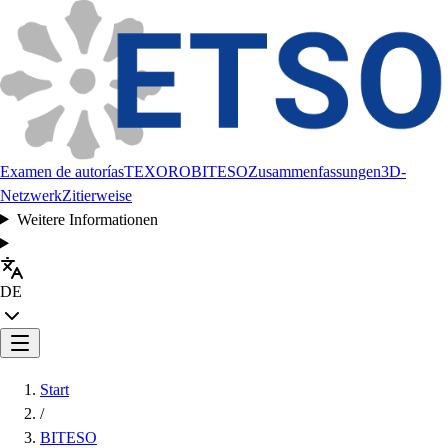
Examen de autorías
TEXORO
BITESO
Zusammenfassungen
3D-
Netzwerk
Zitierweise
Weitere Informationen
DE
Start
/
BITESO