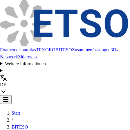
Examen de autorías
TEXORO
BITESO
Zusammenfassungen
3D-
Netzwerk
Zitierweise
Weitere Informationen
DE
Start
/
BITESO