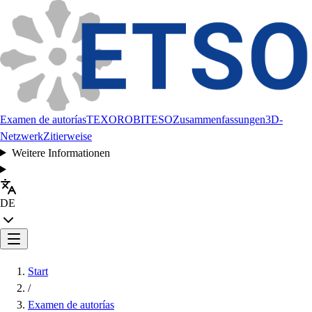
Examen de autorías
TEXORO
BITESO
Zusammenfassungen
3D-
Netzwerk
Zitierweise
Weitere Informationen
DE
Start
/
Examen de autorías