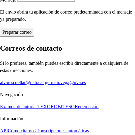
El envío abrirá tu aplicación de correo predeterminada con el mensaje
ya preparado.
Preparar correo
Correos de contacto
Si lo prefieres, también puedes escribir directamente a cualquiera de
estas direcciones:
alvaro.cuellar@uab.cat
german.vega@uva.es
Navegación
Examen de autorías
TEXORO
BITESO
Repercusión
Información
API
Cómo citarnos
Transcripciones automáticas