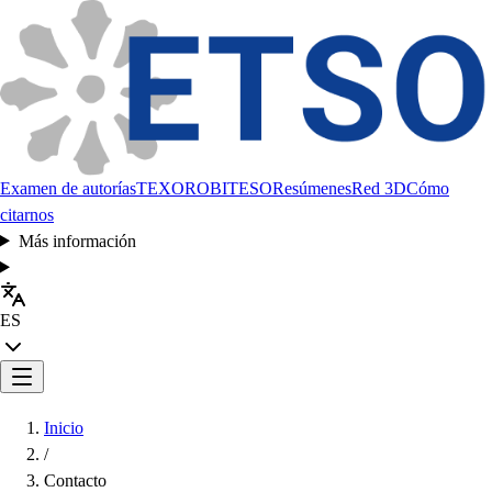
Examen de autorías
TEXORO
BITESO
Resúmenes
Red 3D
Cómo
citarnos
Más información
ES
Inicio
/
Contacto