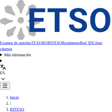
Examen de autorías
TEXORO
BITESO
Resúmenes
Red 3D
Cómo
citarnos
Más información
ES
Inicio
/
BITESO