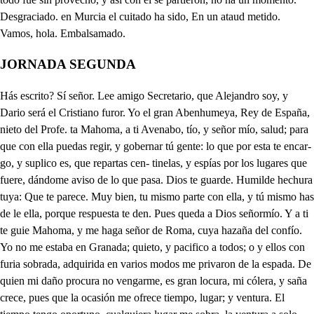
JORNADA SEGUNDA
Hás escrito? Sí señor. Lee amigo Secretario, que Alejandro soy, y Dario será el Cristiano furor. Yo el gran Abenhumeya, Rey de España, nieto del Profe. ta Mahoma, a ti Avenabo, tío, y señor mío, salud; para que con ella puedas regir, y gobernar tú gente: lo que por esta te encar- go, y suplico es, que repartas cen- tinelas, y espías por los lugares que fuere, dándome aviso de lo que pasa. Dios te guarde. Humilde hechura tuya: Que te parece. Muy bien, tu mismo parte con ella, y tú mismo has de le ella, porque respuesta te den. Pues queda a Dios señormío. Y a ti te guie Mahoma, y me haga señor de Roma, cuya hazaña del confío. Yo no me estaba en Granada; quieto, y pacifico a todos; o y ellos con furia sobrada, adquirida en varios modos me privaron de la espada. De quien mi daño procura no vengarme, es gran locura, mi cólera, y saña crece, pues que la ocasión me ofrece tiempo, lugar; y ventura. El tiempo tengo oportuno, cualquiera lugar me sobra, la ventura a solo uno se le da y así la cobra Abenhumeya importuno. Y el haberia yo adquitido; dice, que la he merecido; y es gran necedad dejarla, que una dicha sin lograrla muchos hay que la han tenido. El Cetro, Lauro, y Corona, es el premio que pretendo, pues mi Ejército me abona; y va en público diciendo, más merece tu persona. Este bien he pretendido; y hasta aquí lo he conseguido, que de los que aquí vinieron, son muchos los que quisieron, y pocos los que han sabido. Yo solo seré bastante, único Fénix del mundo; contra el Cristiano arrogante, conquistando hasta el profundo, siendo de este peso adlante. Ya la fortuna, y ventura cada cual mi bien procura, muera el bárbaro Cristiano, pues que está solo en mi mano gozar de la coyuntura. Y al fin quedando vengado, tiñendo en sangre la espada, será gloria celebrada el morir. Aquí colgado dejé el cendal, que se ha hecho: si le haura quitado alguno de este ejército importuno. Quién es? Quién vive en tu pecho. Que haces aquí ocupado, mi bien. Mal agüero hasido; colgado dijo. Afligido mi amor, no tengas cuidado. A Dios Zara, que me voy a dar orden a mi gente. Aben humeya valiente, siempre estás adonde estoy. Vasilisco fiero, que con fiera vista, al más fiero, y fuerte a tus pies derribas. Eres Licaos, que matas fingida al que a tu belleza cual yo se convida. Ve Ícaro al Sol, vuela sube arriba, y vendrá abrasarte tu arrogancia misma. Daphne ingrata aguarda, que huyes apriesa, del que más te adora, del que más olvidas. De celos me matas de tu luz me privas, como a Clicie el Sol, que en ser Sol le imitas. Tu hermosura grande, que a tantos cautiva, el tiempo boraz deje consumida. Y tus hebras de oro, que el Sol las envidia, porque a su madeja el resplandor quitan. Vueltas en culebras, y sierpes de Libra, veas cual Medusa, por Minerva altiva. Porque te aborrezca el que es mi homicida, y a tus propios ojos te traiga el amiga. Nunca tengáis paz, siempre tengáis riñas, de mañana, y tarde, de noche, y de día. No aciertes en nada de cuanto te diga, para que se aumente contra ti la ira. Siempre la discordia que enciende, y atiza de la riña el fuego tengáis por vecina. Cual Hero, y Leandro, deis fina las vidas, pues que sois la causa que acabe la mía. Mas no has de gozarte ingrata enemiga, mientras que la espada trajere cenida. Que al que fuere Paris de Elena tan rica, volvere hecho Aquiles, su Troya en ceniza. No sabéis, que estoiforzada, y que aquesto me disculpa, pues porque me das la culpa, viviendo desesperada. Alabe tu hermosura delante un tirano Rey, falso sinfe, ni sin ley causa de esta desventura. Vine a decir, que me diera por mujer la hermosa Zara, pero nunca le hablara, ni a pedirte ante él viniera. Que te quise, no lo niego, pero si no nos gozamos, fue lo mal que imaginamos en dar la pólvora al fuego. Mas en habiendo ocasión, mi Benalguácil amigo, yo me casaré contigo. Yo foñaré una traición. Por vengarme de este perro, y ponerte en libertad, con que pague su maldad, y con que suelde mi yerro. Quédate mi Zara a Dios, que yo lo haré de tal suerte, que reciba el Rey la muerte, y nos gocemos los dos. Mahoma vaya contigo, ya que eso que has intentado no lo verás concertado, perro, traidor enemigo. Ojos que al cielo imitáis, en lo azul, claro, y hermoso; ved que el vulgo es malicioso, y os mira cuando miráis; y si inadvertidos vais, ved que sois rayos sin truenos, y que matáis cuando mehos. con das luces, que esparcéis, y porque decirno deis, estimaos ojos serenos. Mirad, que la estimación es siempre bien recibida, y quien se estima en su vida, no perderá la ocasión: granjead veneración, que si mucho os estimáis, y pordo quiera que vais, como a todos despreciéis, cierto es que más ganaréis, que si a cuantos veis os dais, Con un dueño que tenéis, que os adora el pensamiento; basta pues es instrumento, do recrearos podéis, mirad no os precipitéis, que si el mirar, no dejáis, y la vista derramáis, robando ajenos sentidos, seréis más aborrecidos cuantos más dueños tengáis. Vedojos lo que os digo, mirad que es por vuestro bien, no lo juzguéis a desdén, pues veis que os soy tan amigo, ved que cualquiera es testigo, siempre en los daños ajenos, y que no juzga por buenos tales efectos jamás, que pensando valer más, seréis tenidos en menos. Ahora es tiempo mi bien, que se cumpla mi deseo, pues se ausentan según creo, las causas de mi desdén. Que no me dejéis vivir, el uno, y otro inocente, daré voces a mi gente. y os haré a todos morir. Adivina prenda mía, fuese; pero vive Dios, que habemos de hacer los dos mal fin si en esto por fía. Mueran, no queden ninguno de estos infames Cristianos. Morirán a nuestras manos; pues es el tiempo oportuno, Ya no resiste el acero en tan áspera contienda. Aunque el perro se defienda ha de morir. Solo espero en vos Princesa Divina, que amparéis la pobre gente. Mueran, no pase la puente, que hay socorro en la marina. Rumor de arcabuces siento, si se da alguna batalla. Que esta pertinaz canalla lleve adelante su intento. Ya es llegado el tiempo, el plazo de que hagáis lo que debéis brazo. Y vos también veréis lo que os compete mi brazo, Virgen amparadme aquí, que rumor siento de espadas, arcabuces, y pedradas. Tened cuenta por hay, escuchad hacia esta parte. y sentiréis el rumor, que anda trabado el furor de la gran Belona, y Marte. Ya mucho más se avecina, no hay que delitar si vamos, y como nobles muramos. En una honrada cocina, muriera de mejor gana, que no andar entre estos perros, por estos montes, y cerros. Ea Guzman. Tramontana corre, mi fatal destino; mi muerte ha pronosticado, como primero un bocado señor. Brabo desatino. s. Ríndete perro Cristiano. Morir pretendo primero, como noble caballero. Ese es lauro de mi mano. Mueran los perros. Llegó el socorro conveniente. Ea canalla inclemente, esperad. No puedo yo, que pienso que sois demonios. Retiraos todos al monte. Tente atrevido Faetonte, nos darás dos testimonios, de quien somos. No esperáis, atajémosl es el paso, no suceda algunfracaso. No huyáis perros, que vais con tan bárbara violencia, presto nos dejáis atras, seguirlos es por de más, busquemos a su Excelencia. Ya está cierta la victoria, mil gracias Virgenos doy, por este favor de hoy, que tendrá etema memoria. Culparás tu mala suerte, valiente Hacen, que yo no era bastante. Perdió mi esperanza! oh trance fuerte. En este punto su bien, y si consuelo recibo, es por ser de ti cautivo. Pues ya estás libre Hacen. Dándome por tu rescate cuenta de tu grave pena, y luego ve enorabuena do tu pasión no te mate. Oh valientes Caballeros, seáis todos bien venidos, que en los despojos rendidos, no es bien manchar los aceros. Vos como quien sois lo hacéis. Señor en vuestra presencia, rescátele Vueselencia. Suplicoos que me escuchéis. De un Turco diestro, y valiente (o invicto Marqués) soy hijo, Hacen como yo en el nombre, dentro en Calata nacido. Fuy desde mis tiernos años, fuerza de Astros, y de Signos, tan aficionado a Marte, como otros son a Cupido. Apenas tuve veinte anos, en mi belico ejercicio, cuando a cinco Belérbeyes di la muerte en desafío. Después pasamos a España, nombrándome por caudillo de mil Turcos, que a esta empresa siguen el rumbo que sigo. Vénimos al Alpujarra, cuyo cerconos ha sido, mortandad, y pestilencia, y a mi fiero basilisco. Al fin vuestra resistencia, no vuestro valor vencimos, que el publicar rendimientos, muertes, venganzas, castigos. Saqueando el Alpujarra se pasaron a cuchillo mil niños, que palpitando decían María, y Cristo. Yo pasando una mañana, ni abariento, ni lascibo, hallé una Mora que daba quejas al viento, y suspiros. Llevábanla unos Cristianos, y yo a compasión movido, del aljófar que vertía de sus soles ofendidos. Metiendo mano al alfanje, la preserve del peligro, y dándola libertad, perdila de mi albedrío. A mi ejército conduje su beldad, discreto hechizo de cuantos la vieron ojos, ya cobardes, ya atrevidos. Gozando pues sus regalos un falso, y fingido amigo, Benalguácil, Moro infame vive con ella esos riscos. Fue a pedírsela en consorcio al inútil Reyecillo, si fue de grado, o por fuerza, hoy para mí está indeciso. Al fin cuando vio el portento, a sus pies quedó rendido; agradecida Cleopatra, loco el vencedor Latino. Yo, y Venalguácil burlados, y yo más del ofendido, y el ofendido del Rey, es todo un confuso abismo. Esta es señores la historia de este mísero cautivo, perdonad, si os he enfadado, o castigad mi delito. Ven Hacen, dame un abrazo; y el cielo vaya contigo. A Dios verdadero amigo, y el quiera que llegue el plazo, que merced tan señalada pueda pagar. Ve en buen hora. A Dios señores. Ahora enobleces más tu espada, dentro de mitienda entremos, donde os podéis desarmar, y algún refresco tomar: Gracias a Dios que podemos. Dónde has estado Guzman. Bueno por Dios, peleando; matando, y desbaratando, o que cuento tan galán. Quién es aqueste soldado, que me parece de humor. Puede pelear señor con un moro si está atado. Entremos a descansar, que con su entretenimiento. Tendremos alojamiento, aura bien que raspallar. Aunque será limitado, según la prisan