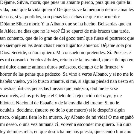
Déjame, Silvia, morir, que pues un amante pierdo, para quien quite la vida, para que la vida quiero? De que si: ve la memoria de mis amantes deseos, si ya perdidos, son penas las cachas de que me acuerdo: Dójame Siluca morir. Y tu Albano que se ha hecho, Belisardas que en la Aldea, na dias que no le veo? Él se apartó de mis brazos una tarde, tan contento, que de lo gran de del gozo temí que fuese el postrero; que no siempre en las desdichas tienon lugar los ahueros: Déjame sola por Dios. Servirte, señora quiero. Mi consuelo no pretendes. Sí. Pues este es mi consuelo. Verdes árboles, retrato de la juventud, que el tiempo en mi dulce amante animan duros peñascos, ejempio de la firmeza, y horror de las penas que padezco. Sa vino a veros Albano, y si no me lo habéis vuelto, yo lo busco amante, si me, si alguna piedad nan uesto en vuestras rústicas penas las finezas que padezco; dad me le si se esconcéis, así os privilegie el Cielo de la ejecución del rayo, y de blioteca Nacional de España y de la envidia del trueno; Si no le ocultáis, decidme, (muero yo de lo que muero) si le despeñó algún risco, o alguna fiera lo ha muerto. Ay Albano de mi vida! O me engañó mi deseo, o una vez humana cí- volver a esconder me quiero. Ha dura ley de mi estrella, en que desdicha me has puesto; que siendo humano y sin culpa, una voz humana temo! Albano mío, mi bien. De esconderme me arrepiento; no es mi Belisarda aquella, si, que aun que mintiera el eco, no hiciera engaño a mi amor; ya los peligros desprecio, muera yo como la vea, y halle en la muerte el contento, Belisarda, Belilarda, Ya la espesura penetro, que es mi Albano. . Belisarda. Ya mis dichas le cumpliero, Ya mis penas se acabaron, Yo te busco. Ya te veo: Dame un abraze. Ay mi bien. toma, pero ya no quiero tus brazos, ingrato Albano; pues de engaños estás lleno. Mejor dirás de desdichas, por infeliz desmerezco, (dulce Belisarda mía) lo que por sino, y atento pudiera haber granjeado. Yo que finezas te debo, supuesto que me dejaste cercada de ser timientos mas de ocho días sin verme? Lo que yo por pena tengos tú me acúmulas por culpa? ahora, mis ojos, dejemos de perder en vanas quejas este limitado tiempo. Dame un abrazo, que sirva de desahogo y consuelo a ti al escucharme mis males, y a mí, al decirlos. . Ya cred lo que me dices, y ansí admitir tus brazos quiero: ̱ sirvan contra el mal de escudo las dichas de verme en ellos, Dulce Belisarda mía, a pesar de los tormentos, que por causarlos tus ojos, gustosamente padezcos Bien te acuerdas que en las tropas que el Rey iba conduciendo, para domar el orgullo del Mautitano soberbios llegué en una compañía de bizarros Caballeros, si bien como ellos noble, no tan feliz como ellos, y siendo fuerza alojarnos una noche en este pueblo de Sicilia, el más dichoso, (por gozar tus ojos bellos) la abitación de tus padrea me cupo en alojamiento, donde luego que te vi. a tu hermosura suspenso, a mis afectos cobarde, y tus victorias seguro, las vanas plumas, que airoso craspó en mi celada el viento; las galas que Abril bordó en mis locos debaneos, y las militantes iras que en mi espada eran incendios, siendoe nulación de Marte; en un punto se volvieron al imperio de tus ojos: dulce holocausto de Venus. Yo te adoro, mas que mucho, si tanto idolatro pueblo, por hermoso, adorá al Sol, siendo el uno, y siendo muerto, que yo adorase tus ojos, siendo dos, y vivos ellos? Tú me quisiste también, supelo, y con este aliento al Rey le di una victoria tan grande; pero no quiero encarecer mis hazañas, que solamente pretendo referirte mis desdichas. Pues como en aqueste tiempo, yo era parecido al Rey en facciones, y en aspecto, con semajanza tan grande, que todos los que nos vieron; a tener el mismo traje, nos juzgaran uno mismo: Fue circunstancia que hizo mas ruidoso aquel trofeo; más cenocido mi nombre, y más seguro mi preio. Y viendo que mi porfía, al fin no pued vencerlos; me resolví a desmentir la glaoria de mis abuelos: a frustrar las esperanzas de mis altos pensamientos: a desnudarme las galas, vestirme el sayal grosero, a seguir sobre de un bruto el ufanado instrumento; que ejercitando la tierra, hace fecundo su suelo, juzgando en ese ejercicio mi enamorado deseo. que tu Albano lo decía, y tu agradecido pecho en cada golpe un favor, y en cada surco un requiebro. Murió a este tienmpo tu padre, y el Rey a mí me echó menos, para que juntos llegasen el bien, y el impedimento; tuvo noticia de mí, de mi mudanza, y mi empeño? y con color de la caza vi no abuscarme a este pueblo. Viote Belisarda mía, antes permitiera el Cielo, que él cegara, y yo muriera; pues finalmente con esto, ni (lv viera de su amor, ni yo muriera de celos. Pretendiote, no le ciste, y él despechado, y soberbio (que es su condición altiva) viéndose morir, y viendo, que para lograr su amor era yo el impadimento. por mi muerte quiso dar feliz paso a su desen: juzgando que el parecerse a mi con tan grande extremo, muerto ycate olvidarias de los amores primeros, y que aquella semejanza resirviera de consuelo juzgando en ella el alivio, que habías perdido en tu dueño, Mandó pues, al Almitante, que una noche con secreto diese sin a esta crueldad: y el piadoso Caballero (indignado contra el Rey me pagase tanto esfuerzo con ingratitud tan fea) exponiéndose a los riesgos, de una piedad tan costosa; dijo al Rey que me había muerto. Y hablando con propiedad, lo que dijo al Rey, fue cierto, pues sin tis que eres mi alma, una sombra soy, un cuerpo, que con acciones de vivo, aún soy horror a los muertos Mándame vivir oculto en los pavorosos hurcos de estas erizadas peñas, mientras que se ofrece medio de poder pasar a Italia; y esto con tanto secreto, que si sabe que me has visto, pondrá mi muerte en efecto. Esta es. Belisarda mía, la su gade mis tormentos, este el amargo tropel de las penas que padezco? este el golfo de aflicciones en que naufrago, y me anego; este el mangibelo airado, en que me abraso, y me hielo: esto es perderme es morir, es, ausencia es rabia; es celos; y esto es tener finalmente juntos tantos sentimientos, que aún el carecer de ti lo tengo por más pequeño? No eres ingrato, No. Ah cruel! Qué culpa tengo en ser desdichado yo? a la fortuna obedezco. Y mi amor? En mi alma vive. Serafirme? Será inmenso: y tu constancia? Es un bronce. Ay! no te rinda el afecto del Rey, que es mi semejante. Tu semejante a ti mismo? Vive Dios te aborreciera, si llegara a hacer concepto de que no eras tú tú mismo. Con desengaño tan cierto, Belisarda a padecer. Vengan diluvios de riesgos. Para que muestre mi amor. Porque atestigue mi esfuerzo. Cuanto de tu peche fío. Cuanto e debe tu pecho. Leor Pasquín; solo me tiene ire en esta soledad, a donde su Majestad, a merendar diz que vienes y bien pudiera acordarse de que me tiene enfadado. Pues espacioso está el prado, bien puede de senfadarse. Cuantas veces le he avisado, que no me sea busón? Muchas, mas en conclusión, esto no es cosa de enfado, y en puridad, seber quiero que le hace a be mi donaire? Es bien que con cosas de aire soní aque tanto dinero? que vive Dios que es desgracia, que si adquiero algún caudal, me lo dan por mi cabal. A mí me lo dan de gracia. Aún esa es muy gran mohína, que estoy de gracias ahito. Pues, señor, cenar poquito y echarse una melecina. Con todo eso el proseguir vuesarced en ser busón, ha de ser con condición, que hemos los dos do partir; o he de romper al picaño la cabeza. Mejor fuera, que ve me la descosiora, con que era mener el daño. Ahora bien eso se deje, y un doblón de a cuatro venga del de ha ocho de ayer. Tenga: Hiciera más un hereje? Déjese de más razones, que el de a cuatro me ha de dar. Déjese de porfiaz, que mis ciertos pescozones me costó, y no tiene duda, que también se ha de partir. Vastido quiere morir. No haré, que usted me desnuda: Velo aí. A buen tiempo llega. Cuando a mí me lo entregaron, no he dicho que me pegaron? pues más que sabe a la pega. Tente busón. Qué igoorancia. Para ser lícito el trato, ha de entrar en el contrato, a perdida, y a ganancia. Qué es esto? Nada, señor. Es darle ciertos porrazos, mas aunque me lo pagó, y también se lo he pagado. Ahora estáis de esa suerte: y el Rey? Aún es muy temprano, para que llegue su Alteza, que debe de estar cazando. Háblase mal en la Corte de aquel lastimoso caso de la muerte de aquel hombre, que al Rey se parece tanto? De que tú lo ejecutases están todos admirados, que ya se sabe que el Rey es un hombre temerario. Ya murió: no murió tal? . que yo le tengo guardado. Qué ruido es aquel Pasquín? El Rey es no hay que dudarlo, Salgamos a recebirle. En este sitio heced alto. Ya llega: Alseor Pasquín, para semejastres casos, aprenda vced a tener menos uñas, y más manos. Que en toda la tarde el monte, ni una fiera nos hadado, en que pudiese mostrar la destreza de mi brezo: cansado, y mohíno vengo. Así señor, vufado, el gusto nos puede aguar; porque os prometo que el campo me ha divertido en extremos Seáis, señor, bien llegado, Solo el veros me despica, que al fin aquel embarazo de mi amor se acabó ya Si lo dices por Albano, ya murió: no murió tal, . que mi piedad le ha librado. Grande gusto, me habéis hecho. Qué rigor tan inhumano! Qué cruel lad tan sin ejemplo! Es un tigre! Es un tirane! No hay vicin que el Rey no tenga. Qué hiciese el Cielo un villano tan parecido a su Rey, y siendo un hombre ordinario se hiciese en mi competencia amor tan privilegiado? Duque. Gran señor. Confieso, que estoy muy enamorado. De Belisarda? Si Duque. Prometeos que no me espanto, que es Belisarda muy bella, y hechizo de amor tan raro, que a las fieras domestiza, y en un pecho tan bizarro como el vuestro, servincendio? ya habéis a Laura olvidado? Bien Laura me ha parecido, y aunque no la quiero tanto, pienso robarla, y matar, si lo impidiete, a su hermano. En todo es bárbaro este hombre, Almirante, mas agrado espero hallar en mi amor, Duque, el tiempo no perdamos, pues que te adoro, y me estimas, y el Rey hoy se muestra humano, no habrá ocasión para ver nuestro intento b