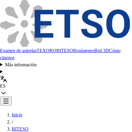
Examen de autorías
TEXORO
BITESO
Resúmenes
Red 3D
Cómo
citarnos
Más información
ES
Inicio
/
BITESO