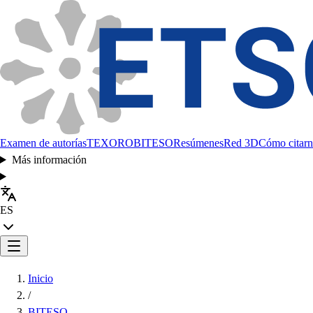
Examen de autorías
TEXORO
BITESO
Resúmenes
Red 3D
Cómo citarn
Más información
ES
Inicio
/
BITESO