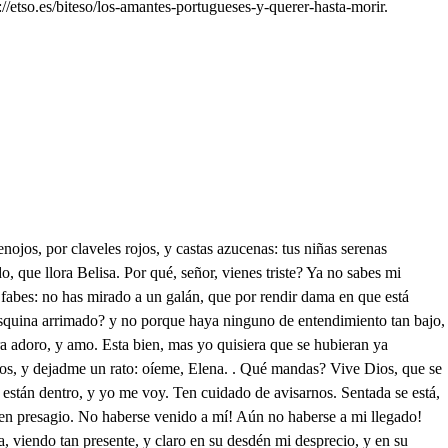
/etso.es/biteso/los-amantes-portugueses-y-querer-hasta-morir.
flecha por Dios! Alarga, señora, el paso, que viene Aurelio, y Rosarda. Salgamos por aquí al pario. Anda Aurora. . No, Lucindo, ve tu delante. . Es en vano, que eres mi Aurora, y mi luz. No está lindo este canario de entra tú, más entra tú? Vames. . Vamos. Ya nos han visto. . Así quiere, porque se cumpla el adagio, que pagan siempre los mozos lo que pecaron los amos. Aquí mi hermano me ha escrito, que están las paces sentadas con Oporto, si casadas a ti y a Aurora remito. Lisardo ha pedido a Aurora, y Calvio te pide a ti. Yo no puedo dar él sí, padre, lo que es por ahora. Rosarda, esto se ha de hacer, no hay si no dejar el miedo. Padre, y señor; yo no puedo. Pues, Rosarda, hacer poder, Casarme con un Romano, a mi disgusto, y pesar, es solo querer tomar yo la muerte por mi mano. No ves, qué es un Presidente? qué es un Legado no ves? En no siendo Portugués, no hay hombre que me contente; que si Claudio es poderoso, nunca, padre, la mujer pone el gusto en el poder, si es a disgusto el esposo. A mi prima la está bien, si la casan con Lisardo. Su gusto también aguardo. No podrá mostrar desdén: aquí quedó entretenida con la música. . Y aquí qué hace este hombra? . Ya a mí se endereza una embestida: libreos Dios las mis costillas de una mala tentación. Hola, quién sois? . Soy Chitón, y no el de las taravillas; aunque té muy bien hablar lo que un hombre ha menester, y un poquillo más, por ser mi oficio lacayicar. Vendo a mi amo buscando con alguna prisa, y pena, encóntreme con Elena, y estábala aquí contando la destruición que ha despecho por ella mi espada apoya, estando Oporto hecho Troya, y yo un Menelao hecho. Si en Oporto te has hallado, cuentanos lo sucedido. Si no en estilo pulido digo a lo Montalvanado: El campo bien concertado de Bracarentes (aborto de Marte, y Palas) salimos, y el último asalto dimos a la gran Ciudad de Oporto; tu hermano sibio, y prudente nuestro ejército regía, y antes de la batería animó a toda su gente: a mí, como a tan valiente, la delantera me dieron, y al instante que me vieron los que estaban en el muro, solo de verme, te juro, que muchos de ellos murieron. Iba mi señor cenmigo, o yo iba con mi señor, él a mirar mi valor, yo a ser del suyo testigo; y como vio el enemigo entre tanto combatiente nuestro corazón valiente, vueltos los ojos adiós, dijo: viniendo estos dos, para qué viene más gente? En fin, se empezo el asalto, y alguno en solo mirar mi espada desenvainar, se murió de sobresalto; los que estaban en lo alto aguardando que empezase la lucha, y yo pelease, con el espanto tremendo se iban de miedo muriendo, para que no los matase. Mi señor Lucindo, que fue el primero que subió al muro, tantos mató, que no hallaba en que hacer pie: de un monte de cuerpos fue la sangre que corrió tanta, que aunque el referirlo espanta, y no parece verdad, vi, que a los de la Ciudad les daba ya a la garganta. Cada cual hacía en tanto tanta muerte en un momento, que para tomar aliento, descansaya un tanto cuanto. Dueto le vio como Janto, en tanta sa