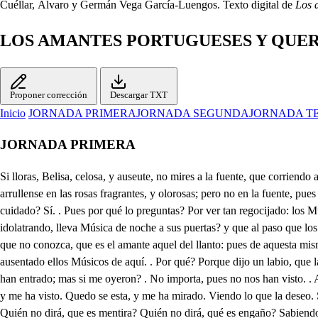
Cuéllar, Álvaro y Germán Vega García-Luengos. Texto digital de
Los 
LOS AMANTES PORTUGUESES Y QUE
Proponer corrección
Descargar TXT
Inicio
JORNADA PRIMERA
JORNADA SEGUNDA
JORNADA T
JORNADA PRIMERA
Si lloras, Belisa, celosa, y auseute, no mires a la fuente, que corriendo aprisa, va murmurando, que llora Belisa. Divierte las penar, que causan enojos, por claveles rojos, y castas azucenas: tus niñas serenas arrullense en las rosas fragrantes, y olorosas; pero no en la fuente, pues poco confidente, por cuantos prados corre, barre, y pisa, va murmurando, que llora Belisa. Por qué, señor, vienes triste? Ya no sabes mi cuidado? Sí. . Pues por qué lo preguntas? Por ver tan regocijado: los Músicos, que parece que son los enamorados ellos, y el paciente tú. Poco fabes: no has mirado a un galán, que por rendir dama en que está idolatrando, lleva Música de noche a sus puertas? y que al paso que los Músicos están las voces organizando, él está llorando, y triste en una esquina arrimado? y no porque haya ninguno de entendimiento tan bajo, que no conozca, que es el amante aquel del llanto: pues de aquesta misma suerte estando aquí suspirando doy a conocer que soy quien a Aurora adoro, y amo. Esta bien, mas yo quisiera que se hubieran ya ausentado ellos Músicos de aquí. . Por qué? Porque dijo un labio, que la música en tal tiempo intempestiva narratio. Proseguiremos, señora? Idos, y dejadme un rato: oíeme, Elena. . Qué mandas? Vive Dios, que se han entrado; mas si me oyeron? . No importa, pues no nos han visto. . Aguardo aquí fuera? . Sí, y ten cuenta de avilar a tiempo. . Entraron? Ya están dentro, y yo me voy. Ten cuidado de avisarnos. Sentada se está, y me ha visto. Quedo se esta, y me ha mirado. Viendo lo que la deseo. Sabiendo lo que loamo. No es buen pronóstico este. No es este muy buen presagio. No haberse venido a mí! Aún no haberse a mi llegado! Quién no dirá, que es mentira? Quién no dirá, qué es engaño? Sabiendo que soy Lucindo? Qué soy Aurora pensando? Aguardar más, es locura, viendo tan presente, y claro en su desdén mi desprecio, y en su término mi agravio. Él sevá, quiero tenerle: oye, Lucindo. . A mis pasos, aunque más veloces fueran, que de un potro del mar cano, no hay rémora cual tu vez. Pues qué es esto? Ahora cuando imaginé sin zozobra, entendí sin sobresaltos, que cual polluelo a su madre amoroso, y desalado a mis brazos te acogieras, vas huyendo de mis brazos? Aurora, si un Reo fuese cas del Juez, que está aclarado, para sentenciar su causa, y en llegando a su Palacio, le viera grave, y severo, no fuera indicio bien claro de conocer, que en su contra la sentencia ha pronuncia do? claro está; pues de este modo viéndote Juez soberano, ante quien están pendientes de mis amores los autor: y viendo, que con mirarme delante de tus estrados con los dolores que vengo, y con las nuevas que traigo, apenas de Soles dos flechaste con gusto un rayo, considere yo, que estaba mi proceso sentenciado; y como aquestas sentencias se ejecutan sin embargo, aunque a costa de mi vida, iba a cumplirla callando. Estratajema amorosa es lo que contigo he usado; mas dime, que traes de Oporto Breve lo diré, que hay casos, que como al que el á en el potro atormenta el dilatarlos. Tu padre, señorantía (mía, aunque lo impidan cuantos crió el Cielo sobre el mapa de este globo de trabajos) por dar fin ha aquestas guerras, y por tratar paz con Calvió, Legado de Augusto César, y con tu primo Lisardo, Campión bravo de Setubal, y causa ya de mis daños, ha hecho; mas ay de mí! aguarda un poco. . Ya aguardo mi muerte en tu dilación. Pues no ves, que está apretando de tal suerte los cordeles el dolor, que cuando acabo de dar forma a la palabra, que se ar