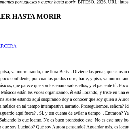
amantes portugueses y querer hasta morir
. BITESO, 2026. URL: https:/
RER HASTA MORIR
ERCERA
tícula en los labios, me deja tan sin aliento, que la voz hecha pedazos le retrae al corazón, cómo ve impedido el paso? Pues qué puede hacer mi padre, que te afija? . Ay, Aurora! si te ha casado, no es harto? Sin mi gusto? . Sin tu gusto. Sin avisurme? . Callando. Tan de repente? . Tan presto. Sin verme? . Determinado. Y está muy cierto? . Muy cierto. Sin réplica? . Sin reparo. Con quién? Con tu propio primo. Con quién dime? . Con Lisardo. Te burlas? . Verdad te digo. Es posible? . Es muy sentado. Ay escritura? . Y muy firme. Con qué penas? Con grandes cargos. Y no es más de eso, Lucindo? Pues, Aurora, esto no es laarto? Y por eso vienes triste? Por eso vengo penando. Sabes que te quiero? . Sí; pero, Aurora, si ya ha dado orden a tu tío Aurelio para que al punto en llegando Lisardo esta noche aquí, os despose: qué cuidado habrá que se llegue al mío, en demás considerando, que es Lisardo mi señor, y que yo soy su vasallo, y habiéndome dado él mismo para ti, Aurora un recado, mira, si advirtió el amor (que siempre advierte estos casos) que era yo solo la puerta para entrar a poder darlo. Mira. Lucindo. No quiero. Espérate, que alguien ha entrado. Óyeme, Citón. Qué es eso Señora, me está arañando Eleña: su merced mande, que esté nompuesta. . Borracho, continuo has de estar de un modo? Perdonen el sobresalto, que quise probar sus bríos. Vete en hora mala. . Callo, pues soy Chitón. Lindo humor. Es pesadístimo a rator: prosigue, señora mía. Lucendo, yo te amo tanto, que pienso ha sido remedio, aunque lo juzgues agravio, esto que el Cielo permite; porque hay veces, que tan alto del alma está el instrumento, y las cuerdas en tal grado, y de tal suerte subidas, que con ecos delicados al paso que sueñan más, mas riesgo en irse quebrando se ve que tienen, si como en instrumento ordinario una pena no la pone siquiera un punto más bajo, que es decir por menos cifras, y por estilo más claro, que con lo que estás temiendo, y con lo que me has contado, está mi amor en su punto; porque como es necesario a veces, que el Cielo emvie un castigo al cuerpo humano, porque no se ensoberbezca; así pues, también hay casor en que el amor conociendo, que un alma por amar tanto está a punto de perderse, suele enviarle un cuidado con que se aplaquen, y templen del mucho querer los rasgos. Olvidarme yo de ti, aunque tuviera Lisardo más Coronas en su frente, que tiene flores el campo, cuando le da desde Abril los buenos diar a Mayo, tan imposible será, como querer con las manos arrancar del firmamento sus diamantes, y topacios. Deja qué bese tus plantas. Levántate, que no estamos en tiempo de complimientos. Y qué hemos de hacer? Callando gozar nuestro amor. . Pues cómo? Escúchame. . Ya te aguardo. Mi padre y mi tío Aurelio, cuando uean, que a Lisardo no le admito por esposo, y que digo como he dado mano de espesa a otro hombre, es fuerza que han de buscarlo para quitarle la vida; y así, mi Lucindo, en tanto que de aquella batería se pasa el primer asalto, porque de ti no presuman por ningún asomo y rasgo, puedes (fingiéndote digo) tratar con mi prima a ratos. a modo de pretenderla, y hablarme a mí con recato en habiendo alguien delante; y para a solas hablarnos, buscaremos ocasiones, que alivien nuestros cuidados. En fin, me mandas que quiera a Rosarda! . Paso, paso; pues de esa suerte lo dices? Ya sé que ha de ser burlando. Pienso que te he daido el pie, y te has de tomar la mano. Presto, presto. . Es otra burla? Que llegan ya. . Quién? El diablo: qué linda 