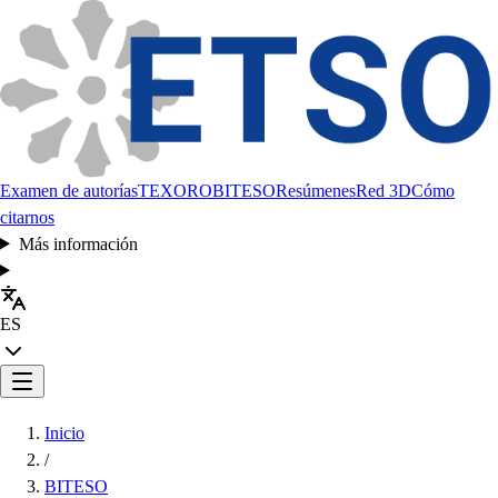
Examen de autorías
TEXORO
BITESO
Resúmenes
Red 3D
Cómo
citarnos
Más información
ES
Inicio
/
BITESO