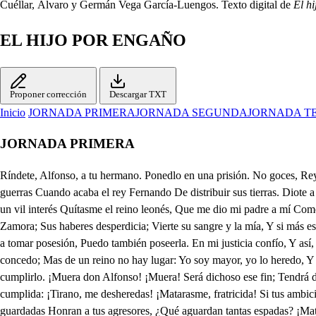
Cuéllar, Álvaro y Germán Vega García-Luengos. Texto digital de
El h
EL HIJO POR ENGAÑO
Proponer corrección
Descargar TXT
Inicio
JORNADA PRIMERA
JORNADA SEGUNDA
JORNADA T
JORNADA PRIMERA
Ríndete, Alfonso, a tu hermano. Ponedlo en una prisión. No goces, Rey castellano, La corona de León Que me usurpas tan temprano. De mi herencia me destierras, Y nuevos reinos buscando, Turbas el reino con guerras Cuando acaba el rey Fernando De distribuir sus tierras. Diote a ti, como a mayor, La corona de Castilla, De quien fuiste sucesor: Ocupaste aquella silla: Llámate el mundo señor, Reinaste seguro allí, Y por un vil interés Quítasme el reino leonés, Que me dio mi padre a mí Como menor; y después. Ya que tu fe era deudora De aborrecer la mentira. Haces como ingrato ahora: Quitas Toro a doña Elvira Y a doña Urraca a Zamora; Sus haberes desperdicia; Vierte su sangre y la mía, Y si más es tu codicia, Mata y prende a don García Y corónate en Galicia. Cuando me corone en ella, Como lo hago en León, Y de Zamora la bella Entre a tomar posesión, Puedo también poseerla. En mi justicia confío, Y así, de vencer no dudo; Vuélvome atrás: no soy río: Porque mi padre no pudo Distribuir lo que es mío. Mi padre pudo testar De bienes libres, concedo; Mas de un reino no hay lugar: Yo soy mayor, yo lo heredo, Y él no lo pudo mandar. Si de no contradecirlo Le di palabra, y por eso Me culpa algún hombrecillo. Que lo prometí confieso, Pero no quiero cumplirlo. ¡Muera don Alfonso! ¡Muera! Será dichoso ese fin; Tendrá don Fernando fiel. En don Sancho, hijo Caín, Y en don Alfonso, hijo Abel. Quita la inocente vida En cuyo lugar sucedas, Haz la traición bien cumplida: ¡Tirano, me desheredas! ¡Matarasme, fratricida! Si tus ambiciones hacen Milagro en la sujeción, Y han de morar los que nacen, Mátame y reina en León. ¡Leones te despedacen! Si promesas mal guardadas Honran a tus agresores, ¿Qué aguardan tantas espadas? ¡Matadme a traición! ¡Traidores Te maten a puñaladas! Si la sangre desconoces Que en esta mortal ceniza Hermano te llama a voces, ¡Mátame o no tiraniza! ¡Nunca, ruego a Dios, te goces! ¡Un hombre particular Te eche a lanzadas del mundo! Sale el conde D. Fernando Ansúrez. Fuera espera, y quiere entrar, El abad de San Facundo, A quien mandaste llamar. ¡El abad! ¿Qué quieres de él? Direte mi pretensión: Quiérete abonar con él; Que has de ser monje en Cistel, Pues no eres Rey en León. ¿No ves que tengo mujer? En Santa Clara la dejo. ¿Monja también ha de ser? Es necesario consejo. Y mis hijos, ¿qué han de hacer? ¿Qué pena te da un bastardo? Dele de comer su espada. ¿No ves, robador gallardo. Que está la Reina preñada Y otro legítimo aguardo? ¡Que tal a un Rey se le antoje Por heredar a su hermano! Antes que de él te despoje, Renuncia el reino en mi mano Y a una celda te recoge. No hay que replicar aquí; De este parecer estoy. ¿Qué harán mis hijos sin mí? Pues que la vida te doy, Alfonso, gástala así. De esa manera podrás Huir de muchos pesares; En dos extremos estás: Fraile, vives; seglar, mueres; Escoge cual quieres más. Sin duda el Rey mi señor. Usa de mucha equidad. De crueldad usa mejor: Vos no decís la verdad; ¡Dele la muerte un traidor! ¿Qué hace el Rey de Castilla, Que vuestro voto le abona? ¿Tenéis a gran maravilla. Si me usurpa una corona. Que me ponga una capilla? Bien parece que será Esa franqueza infinita; Negociad con él allá Que me dé lo que me quita Y toméis lo que me da. Y si por amor o miedo, De la monástica ley Decís el bien que concedo, Vos, que nunca fuisteis rey, Sed fraile; que yo no puedo. Pa