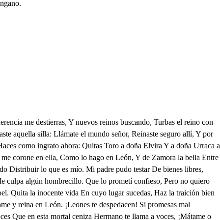
engano.
e apedreado de ti. Te dejo por buen partido La viña que poseí; Mas éntrate a poseerla, Pues tantas leyes evitas, Y goza heredad tan bella; Que a un hermano se la quitas, Y a Dios darás cuenta de ella. Vase D. Alfonso. ¡Extraña mudanza ha sido! Reventando va de llanto. Llora su reino perdido, Y un hombre que llora tanto No puede ser comedido. Parece que le tocó Dios, pues tan de buena gana En San Facundo se entró. ¡Qué mudanza tan cristiana! ¡Por Dios, que me enterneció! Con el hábito y capilla Le verás después más ancho Que si ocupare su silla. Dan dentro voces: ¡León, León por don Sancho! ¡Viva don Sancho en Castilla! Como me ven vencedor, Ya me apellidan aquellos Que me pusieron temor. No hay que tener queja de ellos; Que era Alfonso su señor. Con mucha solemnidad Sale a tu recibimiento La restaurada ciudad. Un desasosiego siento En esta felicidad. Tiemblo de una maldición Que me echó Alfonso, No llores Desdichas que aún no lo son. ¿Si me han de matar traidores? Mas ¿si moriré a traición? Un hombre en penas deshecho, Maldice con libertad. Temo, recelo, sospecho; Cumplí mal la voluntad De mi padre, mas ya es hecho. Lo que ahora es menester. Es conservar la corona Que era de mi hermano ayer. ¿De qué manera? Perdona, Inocente por nacer. Fruto concebido en vano, Del más heroico español Que tuvo el pueblo cristiano; Perdona, que viendo el sol Has de morir a mi mano. Oye, Ya me hace Homicida: honrarme quiere. Que muera me satisface Que lo que pierde el que muere, Suele cobrar el que nace. Pon en Santa Clara espías, Porque del parto me avisen. ¡No quiera Dios que en mis días, Religiosos pasos pisen Las indignas plantas mías! Antes tengo de avisar A doña Constanza de esto. Poco importa que el lugar Sea religioso y honesto; Éntrate hasta el mismo altar. ¡Oh, Rey malaconsejado! Esto has de hacer. Yo te juro De no intentar tal pecado. Con esto quedo seguro, Y tú quedarás premiado. Entran tres soldados. ¡Guerra, guerra, y luego el saco Se defiende! ¡Vive Dios, Que es mayor ladrón que Caco Quien vierte sangre por vos! ¡Pese al capitán bellaco. Pese al Rey, y pese a ¡Tate, Que está aquí Su Majestad! Decidle al Rey que me mate: ¿No le gané una ciudad? Pues súframe un disparate. ¡Cuerpo de ! Puesto que goza De León, toquemos luego Oro, joyas, plata honrosa ¿No se ganó a sangre y fuego? Saquéese a toda broza. Y si no, ¡muera León, Y muera el que ha de gozarla! ¡Libertad! Tienen razón. Gente es ruin. Pues contentarla; Repartidles un millón. Eso me parece bien. ¡Viva Vuestra Majestad Como otro Matusalén! En nombre de la ciudad Te damos el parabién, Don Sancho, de esta victoria. Llegan a besarle el pie al Rey. Por largos años la goces, Y viva eterna en memoria. La fama, en públicas voces. La haga al mundo notoria. Entra triunfando ahora, De tu ciudad obediente, ¡Uno canta y otro llora! Marche a Zamora la gente; Que he de cercar a Zamora. Ya que León es perdida, Desheredado mi padre, Y la Reina mi señora. Monja en Santa Clara yace; Ya que soy su indigno hijo, Y nací con prendas tales Que me adoran los pequeños Y me respetan los grandes, Quiero que conozca el mundo Que no olvido, como alarbe, Las grandes obligaciones Con que un hijo honrado nace: Reto al cruel don Sancho, Á todos sus capitanes, A sus villanos jinetes,