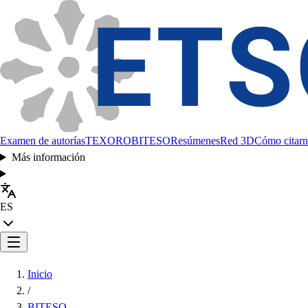
Examen de autorías
TEXORO
BITESO
Resúmenes
Red 3D
Cómo citarn
Más información
ES
Inicio
/
BITESO