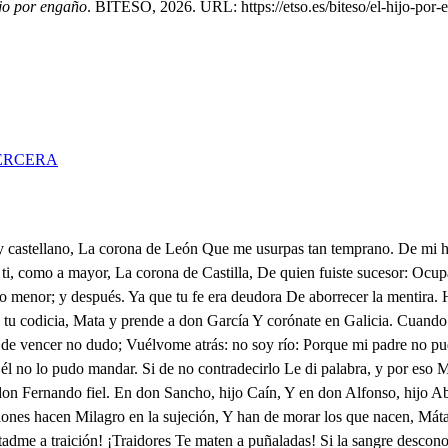
ijo por engaño
. BITESO, 2026. URL: https://etso.es/biteso/el-hijo-por-
ERCERA
rece que sientes mal De la religión. Yo siento Como cristiano: no hay tal; Pero sin consentimiento No hay hombre espiritual. Si para la religión Libertad es menester. Preso tengo el corazón. Ya deshizo esa prisión La línea de mi poder. ¡Venga el abad! ¡Por el mismo Dios, cuya verdad profeso, Por aquel eterno abismo, Por el carácter impreso En el agua del bautismo. Por la eternidad que aguardo. Por la unción que recibí, Por el amor en que ardo, Que has de ser muerto por mí, O fraile de San Bernardo! ¡Que tengas tanto poder, Que un matrimonio deshagas Y me quites mi mujer! Tu libertad no me pagas. Y mis hijos, ¿qué han de hacer? De su vida desconfío, Si a lo que pides me allano. Hoy quedan a cargo mío. Hasme sido mal hermano Y no les serás buen tío. Pues fuerzas mi voluntad. El mismo Dios te lo pida, Y a vista de una ciudad Tuya, te quiten la vida Con título de amistad. La grana que vestir sueles Hallen los tuyos sangrienta; Dardos te arroje crueles Un hombre de poca cuenta Para que no te receles. Y si alguna noble espada Hiciere retos, a usanza De Castilla, en la estacada. Porque no alcances venganza, Venza la verdad retada. Alfonso, vete a la mano, Pues el ser menor te obliga. ¿Tú me aconsejas, villano? No es mucho que me maldiga; Que pierde un reino mi hermano. Pero si tu tiranía Desheredado me deja Del reino que poseía, Y mi razón, que se queja, Te ha culpado por ser mía; Si mi querida mujer Rompió el cristalino espejo Y es monja ¿qué puedo hacer? Yo te he dado buen consejo. Y mis hijos, ^qué han de hacer? Pero cuando dejéis vos, Alfonso, dos pobres graves, Dios cuidará de los dos; Pues los hijos, bien lo sabes, - Comen en plato de Dios. Venga el abad; que ya ofrezco El alma a la soledad, Y a mi hermano le agradezco Estos actos de humildad. Que, aunque forzado, merezco. Mas ¿de qué sirve decir Que venga el abad a darme Lo que tengo de pedir? ¿No es mejor adelantarme? ¿No es más humilde pedir? Sí, sí, fuera presunción. Pedir el hábito quiero; Seguiré en la religión Las pisadas de un Cordero, Pues me han quitado un León. Ya quiero seguir su acuerdo. Castellana Majestad; Hallaré en Dios lo que pierdo, Y de la necesidad Haré virtud, como cuerdo. Á que el hábito me den Voy, por salvarme y servirte: Vivas mil años, amén; Que no quiero maldecirte. Sino desear tu bien. Seguro reines de males, Ninguna traición receles, Adórente tus iguales; Sírvante ciudades fieles, Amenté amigos leales. Si algún traidor te buscare. Antes de hallarte, se ciegue; Y en el aire que tocare Se deshaga, antes que llegue, El dardo que te arrojare. Yo voy con entera fe, Hecho el corazón pedazos; Perdona si te enojé; Que no te pido los brazos; Que monje te los daré. Mas pues un Rey te obedece, y hace por ti tal mudanza, A mi mujer favorece: Mira que es hija Constanza De reyes, y lo merece. El infante que naciere, Pues nada te ha de costar. Trátale bien si viviere, Y déjale aprovechar De lo que el cielo le diere. ¿Haraslo así? Mi Real Palabra te doy en prendas. Ya que me has tratado mal, Como a mi hijo no ofendas, Te seré amigo leal. El bastardillo, querría Que la milicia siguiese; Si en él vieres algún día Algún valor, no te pese, Pues es tu sangre y la mía. La casa de San Facundo Honra, pues es mi convento, Y perdona, Acab segundo; Que ordeno mi testamento Como muero para el mundo. ¿Acab me has llamado? Sí. Y yo tu Nabot he sido, Qu