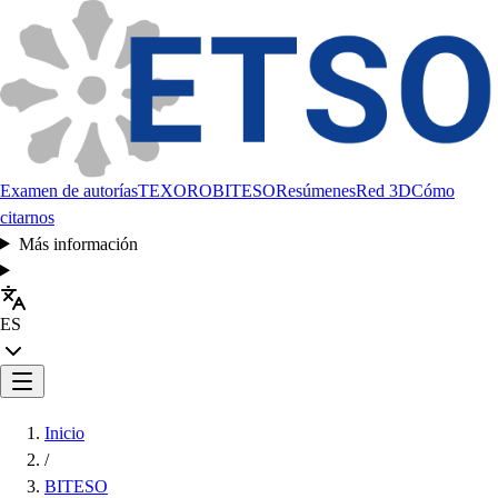
Examen de autorías
TEXORO
BITESO
Resúmenes
Red 3D
Cómo
citarnos
Más información
ES
Inicio
/
BITESO