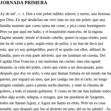
JORNADA PRIMERA
Ay de mí! , i - t. Den a este pobre tullido; mísero; y tuerto, una limosna por Dios. En qué desdichas me veo! mas no soy tan pobre, que una familia sustento que como sarna me come, y pica como hormiguero: Pero ya que aquí me hallo, y el boquirubio mancebo, de la ingrata Dapine amante, tiende el dorado cabello, quiero la raspa render, pues me ha de venir a pelo; según estoy de pelón, y no han de decir por esto, que yo soy quitapelillos, pues él se queda con ellos, alibiaré de familia, pues en esta parte advierto, que me lastiman sin cuenta, Del Capitán Don Franciso y me molestan sin cuento: mas esto aparte dejando, la vida del pobre, cierto que viene a ser descansada, pues después que doy en serlo, o esta que llaman fortuna en tal estado me ha puesto, por seguirá un amo, que por castigo me dio el cielo, no tengo ningún cuidado, pues a pierna suelta duermo, y entre la chusma de pobres, a todo el mundo gobierno. Y como en fin me han hallado todos ellos algo acedo, teliquia, o rezagos, que me quedaron de Sargento, todos me llaman Agraz, y Agraz me llamo en efeto. Pero no es cosa notable, que después que fue al desierto mi amo, del no he sabido! . Ay de mí! Pero qué es esto? suspírito: guarda fuera; que será piadosos cielos! Este Juan, este prodigio de penitencias, y espejo de santidad, tan rendido me tiene ya en el tormento, de ver que en las tentaciones, con que postrarle pretendo, cuanto adelante camino, tanto más atras me quedo en contrastar su constancia. O pesia mi enojo mesmo! no se contentará Dios con haberle hecho tan bueno, tan justo, y tan virinoso, que de las honras vuyendo, con que el Duque de Ferrara quiso (terrible tormento!) ilustrarle, las dejase, haciendo de ellas desprecio? no bastaba, que después que el Duque, rato suceso! gozase en su nombre a Este la, Dios por premiar sus afectos, y porque el nombre de Juan tuvo intervención en ello, milagrosamente hiciese tan extraño casamiento? y no le bastaba ver, que apartándole su celo de las glorias de Ferrara, se fuese de ella al desierto, por ejércitar mejor, sin ningún divertimiento, el ayuno, y la oración, martirizando su cuerpo? no le bastaba, que en él, por instantes, y momentos, los Ángeles le asistiesen? sino que para más pienio, Dios, la Virgen, y los Santos, tuviese por compañeros? no bastaba? no bastaba? ya que estaba en el contento? dejarle abí, y no mandarle, que a Mantua, vienese luego, para ser freno de vicios, y de pecados remedio? Pero para que me canso en darle quejas al viento, aqueste (pesamiento!) no es en cuyo nacimiento las campañas repicando, milagrosamente fueron de su virtud, consecuencia, y anuncio en el mesmo tiempo de su milagrosa vida? 486 Segunda parte, El hijo mas no importa nada de esto, si mis iras, mi soberbia, mi venganza, y mi ardimiento le sigue, para alcanzar de su humildad, de su afecto, descanso, alivio, victoria, palma, triunfo, y vencimiento: Pero otro pobre está aquí, de aqueste valerme quiero, porque a tan dichoso fin, el haya de ser el medio; y así alcanzaré lo más, valiéndome de lo menos, y más seguro, pues el fue en el siglo su escudero. Si fue ilusión del sentido? Mas aquí está un Caballero, quiero pedirle limosna con desensado, y despejo, que aunque llegue sin vergüenza, al menos no voy sin miedo. Pobre, humilde, desdichado, que haces en ese suelo postrado a los pies de tanta miseria? Como no tengo quien me dé la mano, Toma la mía, que te prometo hacerte rico, y dichoso correspondiendo, a mis ruegos. Haré cuanto me mandaréis: Pero soltad, soltad presto, y no me hagáis este daño, que me abraso, y aún me veso: Tenéis calentura, o sarna; porque no sé qué me huelo? Mas decidme que he de hacer, señor, en servicio vuestro? Quiero que a ese desdichado, que en ese mí sero lecho tanta copia de desdichas tienen postrado, y sujeto, a que deje sus miserias lo reduzgas con consejos, diciéndole, que un amigo tienes, que galas, dineros, y que aún salud le dará, porque siente mucho verlo así. No será mejor, y tendrá mejor efecto, que pues eres tú su amigo, que tú se lo digas mesmo? No, que no quiero que sepa que yo ese bien le prometo, porque aunque yo soy su amigo, él me odía con tal extremo, que si me llegara a ver, se malograta mi intento, porque huirá de mí; y así, tú tienes de hacerlo: Pero si tus persuasiones, con carimosos afectos no lo pueden reducir, lo has de tratar de enbustero, hipócrita, haciendo chanza de sus locos debaneos, podrá ser que de esta suerte nuestro disinio logremos; y para que des principio, solo amigo Agras te dejo. En todo tu gusto haré. En la plaza en fin te espero, donde para ambos a dos, como amigo verdadero, te daré cuanto quisieres, no faltando a lo propuesto. . Ay de mí! Aqueste quejido. fue el mismo; ya estoy contento, pues de aquesta suerte ya, miedo, ni vergüennza tengo. , . . Ya se lo he dicho, O soberano Señor, suma dicha, bien inmenso de mi esperanza feliz, descanso, alibio, y sosiego; dadme a padecer más males, pues conforme yo merezco, males son los que me faltan, y bienes los que poseo! Que compasión! qué terneza! lástima me ha dado verlo! que penitente que está! Pero qué miro? qué veo? este es mi amo; mas darme por desentendido quiero, pues estoy pobre, y a un pobre quien tiene de conocerlo? Ha codicia lo que puedes! pero mi discurso empiezo. Hermano? mucho me pesa verle enfermo, y sin remedio! Quién es? Un pobre tullido. O qué dicha! qué consuelo! si un pobre a Dios representa, a Dios en mi casa tengo. O quién tuviera que darle! Pero amigo, si deseos pueden las obras suplir, esos son los que le ofrezco. Mas Simón? hermano? amigo? como hallegado a esteextremo? . . Dígame cuanto quisiere, mayor es ya mi dolor! No soy Simon, ni por pienso. . Qué mogigato que está! No es Simón? tengo de parlar en Griego? Mas que un hierro soy Auras! l. Muy bien dice, así lo entiendo. Ni quiero que me de nada, antes compasivo, y tierno, de verle en esa desdicha, hacerle mucho bien quiero: salga de tanta miseria, porque yo un amigo tengo que le dará hacienda, gusto, descanso, quietud, sosiego, y aún salud. Espere hermano, qué dice? Que aquesto es cierto. O qué engañado que vive! Pues porque ese consejo no lo toma para sí? Mire hermano, advierta en esto; el mayor bien, la riqueza mejor, y de más aprecio, es servir, y amar a Dios, en él todo lo tenemos, solo él puede dar salud, todo lo demás es hyerro. Pues si buesarced se agarra de las aldabas del cielo, el Demonio que lo envista. Mas que gentil majadero me parece buesarced, hipocritonazo, y necio! Tiene razón, soy niuy malo, eso yo se lo confieso. Mas que querrá hacer milagros el santurrón enbustero con su fingida virtud, y con esos embelecos? que eso, y mucho más merezco. eca Nacional de España Oye 4 Segunda parte, El hijoo Óyeme? pues si me emperro, con esta muleta, mire, le he de dar algunos muertos. Qué bien, hermano, que hiciera! Más gente viene, y supuesto que aquel Caballero aguarda, quieroverle, y volverluego. Piadoso Redentor mío, que poco por vos padezco, cuando solo por mis culpas. en esa Cruz estáis puesto! Ya Rícela estás logrando el gusto, el bien, el deseo de ver a aquel hombre, a quien por su virtud, por su ejemplo, y sus penitencias; mas que por su apellido mesmo, con justa razón le llaman a un tiempo todos, el Bueno: Vesle allí miseramente, en lo humilde de aquel lecho postrado, Rícela, donde sus penitencias le han puesto. El que en la virtud se extrema, Astolfo, todo es extremos, en la penitencia halla; alago, gusto, y consuelo; porque como en Dios está, Dios le está favoreciendo con sus aujilios, y Dios está en él a un mesmo tiempo. Que alegre que tiene el rostro! Al mirarle da respeto! Démosle, Astolfo, limosna, y vamos, porque pienso que es ya tarde, que otro día de espacio a verle vendremos, si te parece, Astolfo. No la quiere, porque el cielo, en la caridad de Irene, le tiene un vínculo puesto con que lo sustenta; y dice; que lo demás es superfluo. De un acto tan viriuoso, envidia de Irene llevo! Pero ya llega a traer el ordinario sustento, con que a Juan Bueno socorre. Vamos, Rícela, que Sergio, . si la vista no me miente, la viene, ay de mí! siguiendo, y he de volver, para dar con este bruñido acero, (si a hablarla llega, y si tiene aquese atrevimiento) fin a su loca porfía, y principio a mi sosiego. Que te ha dado, Astolfo, que el semblante mal compuesto se te ha turbado en el rostro? Vamos, Rícela. No entiendo estos accidentes, más parece que celos llevo. A Irene, cuya deidad es prodigio de estos tiempos, pues suspende su hermosura, y pasma su entendimiento; adoro sin esperanza, y sirvo, ay de mí! sin premio; porque veo que me gano en lo mesmo que me pierdo. Llega, y veremos a Juan, Laura, aquel raro ejemplo de virtud, i penitencia, y de comer le daremos. Pero si mal no lo miro, a Astolfo juzgo que veo, y pues aquí no he de hablarla; esperar que salga quiero. Hay vana esperanza mía! hado impío, cruel incendio, no me basta con amor; sino matarme con celos? . Hurmano Juan? Mi señora? Cómo se halla? Como puedo, con los regalos de Dios, y con los favores vuestros: Muy bien, señora, me hallo, pues más que merezco tengo, Como sé cuán poco come, no le traigo más que aquesto, por no disgustarle, hermano: coma, que yo se lo ruego,; S Solo un bocasto de pan basta para mi sustento, porque ya sabéis, señora, (como experiencia habéis hecho) que mi estómago es tan débil, que al acabar de comerlo, como no me lo consiente, luego al instante lo vuelvo. Yo estimo la caridad, y advertid, que en algún tiempo podrá ser que yo os lo pague: Mas no quisiera, os prometo, que fueran tan solamente movidos estos extremos de la lástima de ver la miseria que padezco, si no de agradar a Dios, y tener en sin con ello señora, a Dios obligado, que es lo justo; y lo perfecto. Qué santidad! Qué virtud! Ese, Juan, solo es mi intento; coma en el nombre de Dios, porque si deja de hacerlo, será imposible que viva. A Dios, y a vos obedezco. Desde que en la cama está, con amor, y con afecto de su régalo he cuidado, y haré adelante lo mesmo todo el ti