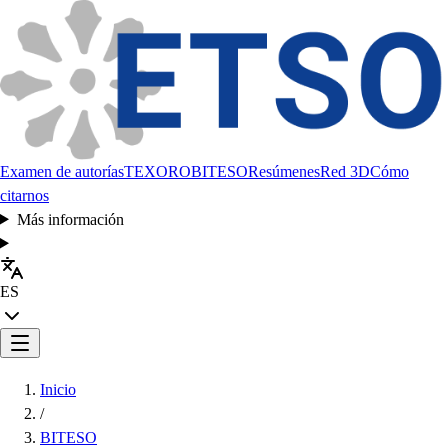
Examen de autorías
TEXORO
BITESO
Resúmenes
Red 3D
Cómo
citarnos
Más información
ES
Inicio
/
BITESO