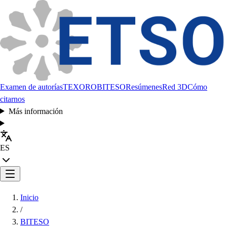
Examen de autorías
TEXORO
BITESO
Resúmenes
Red 3D
Cómo
citarnos
Más información
ES
Inicio
/
BITESO