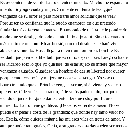
Estoy contenta de ver de Lauro el entendimiento. Mucho me espanta tu intento. Soy agraviada y mujer. Si miente en llamarte fea, ¿qué venganza de su error es para mostrarle amor solicitar que te vea? Porque tengo confianza que le puedo enamorar, en que pretendo fundar la más discreta venganza. Enamorado de un', yo te le pondré de modo que se desdiga de todo cuanto Julio dijo aquí. Sin esto, cuando más cierto de mi amor Ricardo esté, con mil desdenes le haré vivir abrasado y muerto. Hasta llegar a querer un hombre es hombre Es verdad, que pierde la libertad, que es como dejar d« ser. Luego si ha de ser Ricardo sólo lo que yo quisiere, de estar sujeto se infiere que mayor venganza aguardo. Guárdese un hombre de dar su libertad por querer, porque entonces no hay mujer que no se sepa vengar. Yo voy con Lauro tratando que el Príncipe venga a verme, si él viene, y viene a quererme, tú le verás suspirando, tú le verás padeciendo, porque en viéndole querer tengo de darle a entender que estoy por Lauro muriendo. Lauro tiene gentileza. ¡De celos se ha de abrasar! No se puede dar pesar a costa de la grandeza; que donde hay tanto valor no sé, Estela, cómo quieres imitar a las mujeres viles en tretas de amor. Y aun por andar tan iguales, Celia, a su grandeza asidas suelen ser menos queridas las mujeres principales. Déjame seguir mi intento. ¿y Lauro, te ha declarado quién es la dama que ha dado principio a su pensamiento? No lo ha querido decir, ni era justo porfiar; secreto la quiere amar si no la quiere decir; que este amor debe de ser al tiempo antiguo. Aquí viene Julio. Grande amor le tiene. Él lo debe de saber. *** ¿Qué hay, Julio? Venir, señora, a ver si te sirvo en algo, que con lo poco que valgo mi desconfianza ignora servicio que pueda hacerte de más consideración, que para toda ocasión ser tu esclavo hasta la muerte. Hoy se ofrece en qué podrás mostrarme ese buen deseo. Y hoy la dicha en que me veo si tanto favor me das. ¿Quién es la dama a quien ama Lauro? Pésame, por Dios, porque, aunque amigos los dos, nunca me ha dicho su dama; que bien sabe vuestra Alteza que no guardara secreto siendo su gusto, en efeto, aun a su misma grandeza; lo que más puedo decir es que parece dentro de palacio, así por centro de hermosura a quien servir; como porque no le veo fuera del mirar ni hablar, de donde pueda sacar la causa de mi deseo. Duermo en su mismo aposento, y de noche el pobre amante es reloj cuyo volante el alma del movimiento. Así parece en la cama, y las horas, los suspiros, que dan amorosos tiros al índice de su dama; todo con tal desconcierto que nunca supe la hora desta encubierta señora. Pues yo tengo por muy cierto, Celia, que eres tú. ;Yo? Sí. No lo crea vuestra Alteza, fíe más de su belleza. ¿Qué dices? ¿Quererme a mí? ¿No se ve claro en tener Lauro secreto su amor? ¡Qué desatinado error! No puede un hombre querer, sin ofensa del sujeto, con secreto y discreción? No es amor, Celia, pasión que sabe guardar secreto. Y ahora bien, quien fuere sea, ya es mucha curiosidad, por lo menos es verdad que no le parece fea. ¿Vamos de aquí? Siempre asiste ese pensamiento en ti. Necia en ofenderme fui de agravio que no consiste en la razón, siendo el gusto un albedrío sin ley, que, de los sentidos rey, puede ser justo o injusto. Mas ya que mi confianza dice que es ofensa mía, no dejaré la porfía hasta tener la venganza. *** Valiente resolución. Esto se encamina bien, porque el favor o el desdén de una misma suerte son príncipes de amor que ya asisten en la memoria, de donde la pena o gloria pendiente del alma está. Porque como del favor puede nacer la mudanza, tiene el desdén esperanza de que se mude en amor. *** Pues ya caminan tan bien, por la privanza de Estela, tus cosas, que a tu cautela no hay crédito que no den, advierte, Ricardo amigo, no Lauro, pues para mí no eres Lauro, si yo fui parte entonces y hoy testigo de tu secreta invención que es Celia la misma vida que tengo en el alma asida y que ha llegado ocasión en que me puedes pagar lo que te he servido en esto. En obligación me has puesto que es imposible pensar humana satisfacción, mira en qué puedo servirte. Basta, Ricardo, decirte que tengo a Celia afición mal declarada en los ojos, que ellos solos han hablado, lenguas mudas que le han dado, por temor de sus enojos, información de mi amor; yo creo que le ha entendido, si bien nunca merecido, aquel primero favor; que corresponde al mirar cuando los ojos se encuentran, porque es, si dichosos entran, alta manera de hablar. Tú, pues, si llega ocasión, infórmala bien de mí, que mejor se escucha ansí una amorosa afición. Esto has de hacer, en efeto, porque en los tratos de amor es el concierto mejor por un tercero discreto. Fía de mí, que tendré más cuidado que del mío. De ti mi remedio fío. Amigo Julio. Aguardé que con Otavio acabases el comenzado discurso para no romperte el curso de lo que con él tratases. ¿Hablaste al Gobernador? Dile tu carta fingida, de su gusto recibida con muchas muestras de amor. Díjele que había venido de donde el Príncipe estaba, que si responder gustaba, el que la había traído mañana se partiría. ¿Carta le escribes? Después sabrás, Otavio, lo que es. Cuando de darla venía doy con Celia y con Estela, de quien, señor, entendí que se han de lucir en ti la afición y la cautela. Notable examen, por Dios, sobre saber quién ha sido la dama que te ha traído hicieron en mí las dos. Porque debe de pensar cada una que es por ella. ¿Y qué dijiste? Que de ella solamente imaginar, que era en palacio sabía, pues fuera a nadie mirabas, que de noche suspirabas y andabas triste de día. Bien hiciste, porque es justo ir poco a poco y a tiento, porque de este atrevimiento no nos resulte disgusto. Que aunque adora su belleza, no puede ofenderse ansí, podría echarme de aquí per cumplir con su grandeza. Porque fuera de ser justo en mujer de calidad, más puede la honestidad que los consejos del gusto. Dices bien; pero yo sé que no le falta de ti. La Duquesa viene aquí. Vete, Julio. Y yo me iré con volverte a suplicar no se te olvide mi ruego. *** Será, amigo Otavio, luego que Celia me dé lugar. *** Lauro, ¿estás solo? Aquí estaba Otavio. ;Y fuese? Ya es ido. Muchas veces he querido, que sus cabellos me daba, Lauro, la ocasión, fiarte un secreto y me ha faltado atrevimiento; hoy me ha dado licencia mi honor de darte satisfacción del temor y cuenta de lo que espero que tan noble caballero hará por mi propio honor. Imagine vuestra Alteza las fábulas o verdades de aquellas antigüedades llenas de horror y extrañeza. Imagine que Teseo va a matar a Minotauro y presuma que de Lauro espera el mismo trofeo. Imagine que desea tener las manzanas de oro cuyo guardado tesoro fue perdición de Medea. Imagine que pretende del campo Elíseo un laurel y que pasando por él el infierno le defiende, o la cristalina esfera por quien hoy Atlante es monte, o como a Belerofonte ir a matar la Quimera, que no pondré duda alguna si lo intentan estorbar la tierra, el infierno, el mar y el poder de la fortuna. Pues en esa confianza, caballero ilustre, advierte que aquel día que me vio el Príncipe tu pariente, o tu dueño, si lo ha sido, esto como tú quisieres, dijo, no sé cómo diga para tratarle de suerte con término más decente o con disculpa más justa la causa que me entristece, que era yo en extremo fea. Vino este Julio a traerle a Celia una carta suya, y como ella pretendiese saber si yo le agradaba, pues vino a esta corte a verme, tan descortés como el dueño dijo que no libremente, y contó de mi fealdad cosas. Luro, que parecen más que de Príncipe, de hombre que los perezosos bueyes guía por la tierra dura, donde con el hierro ardiente escribe iguales renglones que abril mira y mayo lee. Agora quiero que veas lo que somos las mujeres, que mi vanidad acuses y que mi enojo condenes. Tan grande le tuve. Lauro, que no hay cosa que no intente por vengarme de este necio, y así, quiero, pues tú puedes ayudar a mi venganza, que mi amistad recompenses en escribir a Ricardo que venga a Lorena a verme con una invención notable; escúchame atentamente. Tú has de decir en la carta que tanta privanza tienes conmigo, que te he contado mis pensamientos mil veces, y que te dije que el día que me vio, sin que entendiese que yo le vía, le vi, y conocí claramente, porque Celia me lo dijo, y que me dejó de verle tan perdida desde entonces, que siendo naturalmente alegre, vivo tan triste que no hay co.sa que me alegre, porque de todos los hombres me pareció diferente; con cuya imaginación no hay noche que no me acueste ni día que sin deseos de volverle a ver despierte, y que yo misma te dije que si a la corte volviese tendría gusto en hablarle, novedad de mis desdenes, castigo de mis desprecios, padecidos justamente por haber sido con todos ingrata y áspera siempre. Dentro, Lauro, de la carta quiero también que le lleven un retrato, por que vea lo que tan mal le parece; éste es hombre al fin, y mozo, y pienso que como piense que una mujer como yo con canto extremo le quiere, vendrá, sin duda, a buscarme, que tanto los desvanece su presunción, y está cierto que si el necio a verme viene le tengo de enamorar tan diestra, tan falsamente, que llegue a vivir sin alma; y que cuando llegue a verse en estado que yo pueda a la venganza atreverme, me tengo de retirar con tiros, con disfavores, con celos y con desdenes que le ponga en ocasión que le parezca la muerte más alegre que la vida. Y si este caso sucede como le tengo trazado, y tú, Lauro, no me vendes, tengo de hacer ele Ricardo, aunque no quiera, confiese que sois lo que dicen todos y que en haber dicho miente que soy fea, despreciando lo que en reinos diferentes ha parecido a sus dueños, tan buenos como él, de suerte que por mil embajadores han intentado ofrecerme los imperios y las manos para que aceptase y diese las mías, a quien castiga mi arrogancia justamente, pues me ha despreciado un hombre que sólo el nombre me ofende; que no merecen amor los que son tan descorteses que a las mujeres les quitan lo mejor