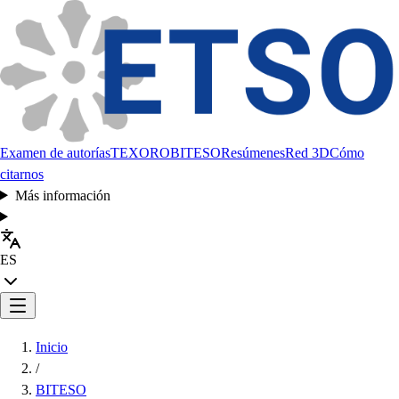
Examen de autorías
TEXORO
BITESO
Resúmenes
Red 3D
Cómo
citarnos
Más información
ES
Inicio
/
BITESO