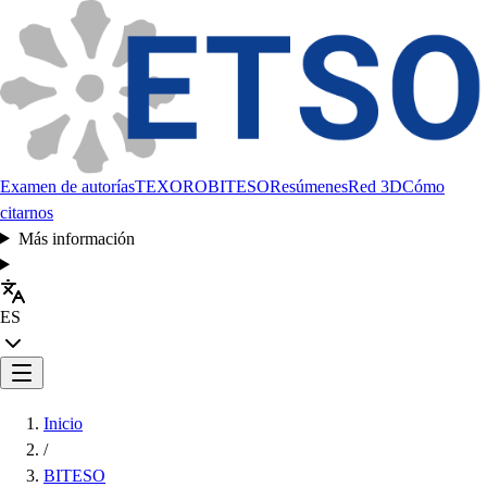
Examen de autorías
TEXORO
BITESO
Resúmenes
Red 3D
Cómo
citarnos
Más información
ES
Inicio
/
BITESO