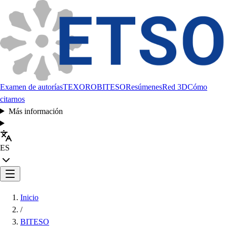
Examen de autorías
TEXORO
BITESO
Resúmenes
Red 3D
Cómo
citarnos
Más información
ES
Inicio
/
BITESO