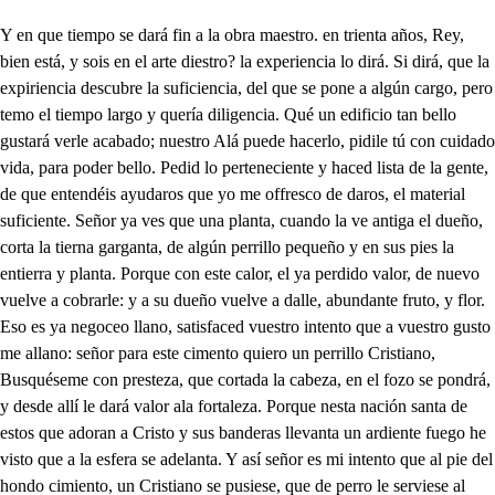
Y en que tiempo se dará fin a la obra maestro. en trienta años, Rey, bien está, y sois en el arte diestro? la experiencia lo dirá. Si dirá, que la expiriencia descubre la suficiencia, del que se pone a algún cargo, pero temo el tiempo largo y quería diligencia. Qué un edificio tan bello gustará verle acabado; nuestro Alá puede hacerlo, pidile tú con cuidado vida, para poder bello. Pedid lo perteneciente y haced lista de la gente, de que entendéis ayudaros que yo me offresco de daros, el material suficiente. Señor ya ves que una planta, cuando la ve antiga el dueño, corta la tierna garganta, de algún perrillo pequeño y en sus pies la entierra y planta. Porque con este calor, el ya perdido valor, de nuevo vuelve a cobrarle: y a su dueño vuelve a dalle, abundante fruto, y flor. Eso es ya negoceo llano, satisfaced vuestro intento que a vuestro gusto me allano: señor para este cimento quiero un perrillo Cristiano, Busquéseme con presteza, que cortada la cabeza, en el fozo se pondrá, y desde allí le dará valor ala fortaleza. Porque nesta nación santa de estos que adoran a Cristo y sus banderas llevanta un ardiente fuego he visto que a la esfera se adelanta. Y así señor es mi intento que al pie del hondo cimiento, un Cristiano se pusiese, que de perro le serviese al edeficio oppulente. Bien claro se hecha de ver que nel dicir y el hacer, es vuestra persona sabia: eso, y el Pénix de Arabia se os dará, si es menestar. Benzoraque está en palacio que en este punto llego, sabéis cuanto le amo yo, y dicisle tan despacios. Turbado estoy de contento, salgamose a recibir: notemo; aque salir que ya entra en tu aposento. Caro amigo, Bezo mi señor los pies me da que los bele, alzaos que se os los diese perderí de mi honor. (cio Venis bueno? Ben a tu servi- y quédalo el Rey también? Dien,. Y hízolo bie con vos? . bien con razón le estoy propicio. El lugar allo revuelto, y lleno de materiales llevantas obras reales? allareisme en obra envuelto. Aumento esta fortaleza que mis pasados labraron, que claro en ello mostraron título de su grandeza Ducentos años y más ha que quisieran labrarla, y yo quiero amplificarla por gusto mío no más. Será tu fama estencida E entre mil naciones varias; al menos me dará parías, el Cristiano a quien las pida, Digos el Rey carte? Be. aquestí, le he y veré qué responde, bien se yo que corresponde a la tuya en su repuesta. Ocho caballos te traigo los mejores que el tenía, Siempre erloque el Rey me enví en afrenta con el caigo, Que un presente que le hice (pequeño también lo paga, no se en que le satísfaga le he y veré lo que dice. CARTA El Rey dón Fernando d este nombre tercero, Grande nobleza de Rey todo mi Reino le diera y mi vida le offreciera por verle guardar mi ley. Saber quiere antiguidades propiedad de hombre estudioso es por extremo curioso de saber curiosidades. Vos no supistes dicirle, del modo que aquesto fue? señor como no lo sé, de nada le satisfice. Pues escrebirseleha la relación que es muy justo y por ser cunto de gusto quiero contarlo, escuchad. pues s : d , de , El entendimiento estriva cuento es dino de memoria, la relación de esta historia es bien que al Rey se escriba. Que gustara sumamente como por la suya escribe, extraño gusto recibe de estas cosas, Res prudente. Regalos para las damas le traeréis de por allá? señor bien sabes tu ya que no me abrasan sus llamas. Ni traigo Dios me es testigo! si no un pequeño Cristiano, que vino alegre y viano de vinir acá comigo. Tómome tal voluntad que me rogo le trujese, para que la ciudad viese de qué años es su edad? De cuatro, hase menester? gran temor mi alma cobra si para esa nueva obra que ahora mando hacer. Que es sangre que bulle y yerbe y así quiero que el cimiento le sirva de enterramiento para que el muro conserve. Suplícote no premitas que tal se aga señor, que pierde mucho mi honor si tu ahora me le quitas. De que manera dicid, sera bueno que Fernando, diga que en aquesto ando y que a otra cosa no fui, pues supo el Rey que venía ese muchacho con vos? misericordioso Dios tu fancto auxilio me envía, Súpolo el Rey como yo pues escrebírsele ha, que antes de llegar acá el muchacho se volvió. Ese os daba pesadumbre? y me le da por extremo, que de este dilicto temo que se ha de allarrasto o lumbre, Que cuando se calle más lo dirá la tierra propia: , aura encima tanta copia que no lo diga ya más. Si yo pretendo cubrillo, con mayor montón de tierra, que la mitad de esta sierra como podrá descubrillo. Y a tú lo que digo entiendes detén la tienda a tu gusto, y advierte que no es justo hacer eso que pretende? Que ha días que voy y vengo, a la tierra y patria suya: no se aque me lo atrevuya quitarme el gusto que tengo. Escucha señor. Ra oícid no hagas tan grande yerro , cansáis os en baño, Baperto véngeme el cielo de ti. Ya doña Juana de Luna con sorte mía y señora, ha llegado el tiempo y hota do nos divide fortuna. Ocho annos ha que Fernando Rey vuestro me baptizo, y por esposa os me dio su nombre y fama aumentando. Mi hijo y vuestro me truje, sin que pudiésedes bello: diréis que quise traello y que con él me reduje. Y que con él me partí de Dios mi alma olvidada, y que cual piedra arrojada a mi centro me volví. Acuerdome cierto día en que me dijistes vos, que daba afliciones Dios a siernos que más quería. Y que cuando yo me viese de alguna de ellas aflito, con alma y pecho contrito a Dios mi llanto ofreciese. Quiero pues en este paso ayudarme de este bien, y offrecer pena aquíen sabe con cuanta la paso. Señor pues en vos confío aquesta aflición que siento, sírvame de algún descuento para el largo alcanze mío. Y si a pediros me atrevo tan sunmo bien como invoco es por ver que pedís poco para lo mucho que os debo Vos inocente sufri del cuchillo el rigor duro, que padre amparo y escudo ya no le tenéis en mí. Pues para que hice el bien que en mi alma resplandece buen encuentro se me offrece malas lanzadas te den. Benzoraque, B. qué me quieres? ya se que sabes mi nombre, que aún no quieres que te nombre nombrame cuanto quisieres, Pero no donde yo esté porque me ofende tu trato como Benzoraque ingrato que tan mal tratas mi fe. or se la ten pues que te quiere, y sabes que me prefiere en calidad, y valor. Y déjame que bien sabes que siempre te aborrecí, Ha traidor por ver que te di de mi corazón las llaves: Me tratas de aquesa suerte, pues guarte de mi villano, que la ajena o esta mano ha de darte cruda muerte. Ya sabes el furor ciego de una mujer osendida, harto me quita la vida verle quitar a mí diego. El Rey pregunta que adonde está el pequeño Cristiano, artífice soberano a mis querellas responde. No ha podido el Rey hallarlo bueno mi remedio va, dirasle que por acá quedo ocupado en buscarlo. Quiero partirme al momento y trasponerle de aquí aún que venga sobre mí a edificar el cimiento. Sin responder de esa suerte te vas, ardo en ira y rabia: si mi respuesta te agravia, que tengo de responderte. Yo haré que de ti huya aquesa prevensión loca, y el suelo que mi pie tocua lavaré con sangre tú Y será paga decier cruel más que el áspid libio Halimia bella, H este alivio me faltaba solamente. que me quieres, Infeadoraros como a diosa de la vida, aunque el resplandor me empida la gloria, y bien de miraros. Vete Infante poco a poco y olvida ese cuidado, no vengas de enamorado a estar en cadena loco. Ahora conocéis eso que estoy loco y en cadena, y que la cadena ordena que pierda por vos el seso. Aunque si por vos le pierdo no es bien que por loco quede, ante: por perderlo puede dárseme nombre de cuerdo. A lo menos lo serás se ques que de un moro infame, la vil sangre se derrame de quien offendido estás, Ofendido yo, de quién? si no es de esa beldad vuestra, que a mi amor y fe le muestra un desabrido desdén? Verdad es que mi beldad te offende pues que por ella, un bajo moro atropella tus prendas y calidad. Quién es declaraos comigo que me abrazo en vivas llamas? quién, Benzor, aquién llamas, charo, y especial amigo Posible es puede ser tal con la amistad que me tiene? no sabes que un traidor viene con máscara de leal. De aquí se fue neste punto dejándome amenazada, bien se ve que estáis turbada y el rojo rostro difuncto. Después de ofrecerme dones demás valor que no el suyo, dijo contra el honor tuyo entre otras, estas razones. Deja al Infante y su amor pues más que él te adoro y quie y sabes que le prefiero en calidad y valor. Empece allevant ar que y su castigo intenté, y de piedad le dejé por ser tan grande el dilito. Y dijile di traidor, no es verdad averiguada, que ha de ser Rey de Grañada el infante mi señor. Que si algún valor cobra tu persona y si lo adquiere, es porque el infante quiere darte el honor que le sobra. Lleno de coraje y furia (cando esto dije) se fue, diciendo yo tomaré venganza de aquesta injuria, Oh Mahoma tal sufriste en mi absencia tal desonra defendiendo yo tu honra la mía no defendiste. Bárbaro ingrato que hacías, así guardabas mi honor, apostaré que al licor del Dios Bacho te offrecías, Pero ya que no miraste por mi honor yo con mi mano hire quitar al tirano la vida que le dejaste. Adónde vas? Infra dar la muer- aquel atrevido infiel: (te l aguarda que más cruel, se la darás de otra suerte. Pues hay remedio más llano pordo venganza reciba? no sabes ya lo que priva Benzoraque con tu hermano. Y que cuando el crime suyo castigues con su venganza, me diante esta privanza esta cerca el daño tuyo. Pues como se hará mejor, sin riesgo de mi persona? diciendo que a la corona, del Rey tu hermano es traidor otro remedio más llano y es que le diguas al Rey, que ha negado nuestra ley y que se ha vuelto Cristiano. Ese último parecer aún lleva mejor camino, pero mi hermano imagino que no lo podrá crer. Que me dirá ques maldad como en effeto lo es: y que me mueve interes, de enojo y enemistad. Atestiga tu conmigo, que yo también lo diré: esto y más le provare, llevando tan buen testigo Anda ve antes que el Rey coma, y dile que se alabó que en Castilla tenegó, del Alcorán de Mahoma. Y que en tu amistad fiado, a ti quiso des