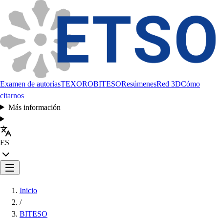
Examen de autorías
TEXORO
BITESO
Resúmenes
Red 3D
Cómo
citarnos
Más información
ES
Inicio
/
BITESO