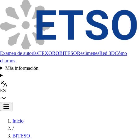
Examen de autorías
TEXORO
BITESO
Resúmenes
Red 3D
Cómo
citarnos
Más información
ES
Inicio
/
BITESO