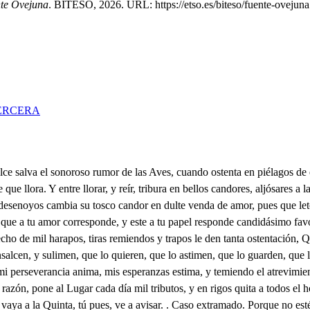
te Ovejuna
. BITESO, 2026. URL: https://etso.es/biteso/fuente-ovejuna
ERCERA
Comendador hacer de nosotros? por las reclas del organo que sa toca en la Parroquia las fiestas, que no han de representar, no por vida de mi suegra, o que tienen de trocarse las comedias en tragedia a ya no se puede suféis p tanto. Qué voces son estas Alcalde? Señor, hablermos, si gusta su Reeminencia, en orden? hoy a la Villa han llegado unas comedino, y aquí nunca tal ha habido, porque como es tin peque fía no las puede sustentar, y hay muy pocos que las vean. No hay quien las vea? y aDiós de un Alcaldillo, Si fueran tateres, vaya con Dios, pero comedías, comedias. los envié a llamar, no es fuerza, que aunque se hundan los cielos, y se estremezca la tierra, representen, no sabéis que gusto yo de que vengan? Señor. . Callad. . Si no puedo el Lugar? No pueder pueda, cuerpo de Curisto con voso y con el Lugar. Ya besa tus pies, señor, tu criado. Levantaos; cuantas comedias traéis? . Señor diez y ocho de diferentes Poetas, los mejores que conoce España Con cuanta tenta os contentáis cada día? Solo serviros desea mi compañía, y el premio es daros gusto. Qué renta habéis menester? dejemos los cumplimientos. . Que quiera de val de representar el Autor, y de por fuerza, solo para destruirnos, se quiera dar la hicienda. Bastarán quinientos reales cada día? . Ay tal ofensa! Si señor. . Pues id con Dios, poned carteles apriesa. Aumente el cielo tu vida. Ah Sancho? avisad que vengan todos cuantos carpinteros hay en la Villa, de priesa a hacer luego el tablado sin interes, La madera? El even palos, y tablas de los que están a la puerta del A calde. Señor. . Basta; don Enrique con presteza hazad un repartimiento como mejor es parezca, entre todos los ve inos quinientos reales de renta cada día. . . Luego voy. Que esto los cielos consientan! Y vos callad, o si no haré que toda la renta la deis vos solo. . Señor, . ya callo. . Idos allá fuera: don Juan, cómo va? . Ju Sirviendo a . Señoría, es fuerza lograr aumentos de gusto. Dios os guarde. . Qué tristeza pesarosa os apasiona. y apasionada os inquieta; Mirad si alguien nos escucha; Todos están allá fuera. Ay don Juan! . . Desahogad el corazón, que las penas comunicadas, señor, más fácilmente se llevan. Decidme vuestras congojas, que en las acciones se muestran, en el rostro se declaran, y en las palabras se ostenta. Descubridme vuestro pecho, pues que sabéis con certeza que tenéis mientras vinrere en aquesta hechura vuestra, un vasallo que os estime, y un amigo que os defienda. Saliendo don Juan, al monto, porque la coza pudiera entredicho a mis pasiones, y suspensión a mis penas. a fatigando los montes, y ya acolando las selvas, seguí un Corzo, tan galante an el brío, y ligereza, que huyendo de mi enojo, sobre fleridas florestas, con velocidad sacude el aljósar de las hierbas, sin que sus hojas lastime, ni sus pimpollos ofenda. Seguile y él ofuscado en las ásperas malezas, dio ocasión a mi porfía con su medrosa soberbia, a que inquiriendo los troncor y examinando las peñas, mir si (ay Cielos!) mirasto la voz entre viva, y muerta, aceletado el alieneo, las acciones descompuestas, con mucho calor el rostro, con poco vigor la lengua; un a mujer (qué hermosural) un Serafín (qué bellaza! tan bizarra (quien ha visto aquel rumbo y tan boneste, y valeros. Y es prodigio humano) con arco, y flerhas (excusadas, vive Dios) (qué admitación!) los cabellos (qué ma