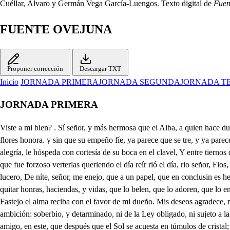
Cuéllar, Álvaro y Germán Vega García-Luengos. Texto digital de
Fuen
FUENTE OVEJUNA
Proponer corrección
Descargar TXT
Inicio
JORNADA PRIMERA
JORNADA SEGUNDA
JORNADA T
JORNADA PRIMERA
Viste a mi bien? . Sí señor, y más hermosa que el Alba, a quien hace dulce salva el sonoroso rumor de las Aves, cuando ostenta en piélagos de escarlata, inundaciones de plata, con que la selva alimenta. Donde sus flores honora. y sin que su empeño fíe, ya parece que se tre, y ya parece que llora. Y entre llorar, y reír, tribura en bellos candores, aljósares a las flores, y celajas al zafir. Así Flor viendo el papel, en reesproca alegría, le hóspeda con cortesía de su boca en el clavel, Y entre tiernos desenoyos cambia su tosco candor en dulte venda de amor, pues que letoca en los ojos. Los cuales, por competir enn el derremar mil perlas, que fue forzoso verterlas queriendo el día reír rió el día, rio señor, Flos, que a tu amor corresponde, y este a tu papel responde candidásimo favor. Oh soberano despojo de la gloria que venero, M y de su esfera lucero, De níte, señor, me enejo, que a un papel, que en conclusin es hecho de mil harapos, tiras remiendos y trapos le den tanta ostentación, Quiero leer, no me impidas Que un papel pueda bastar tan solamente a quitar honras, haciendas, y vidas, que lo belen, que lo adoren, que lo ensalcen, y sulimen, que lo quieren, que lo astimen, que lo guarden, que lo doren, por Dios que parece sueño. Ya he leido. . Qué te escribes Fastejo el alma reciba con el favor de mi dueño. Mis deseos agradece, mi perseverancia anima, mis esperanzas estima, y temiendo el atrevimiento del Comendador, intento acertado; porque ya declarado en su ambición: soberbio, y detarminado, ni de la Ley obligado, ni sujeto a la razón, pone al Lugar cada día mil tributos, y en rigos quita a todos el honoz, dando rienda a su osadía. No le he visto, por mi mal, y avisare, amigo, en este, que después que el Sol se acuesta en túmulos de cristal; vaya a la Quinta, tú pues, ve a avisar. . Caso extramado. Porque no esté con cuidados que yo partiré después. Manda, que un rocín me den, para que luego camine, porque la mula en que vite es tal, que cuantos la ven no saben si es mula; ya tr otaba tirando así los respingos por aquí, y las coces por allá. Ya colérica corría. ya lozana paseaba; ya cansada se paraba, y alborotada volvia. Relinchos da al parecen y rebusnos articula; al fin señor, ni era mula, ni lo dejaba de ser. Toma el rocín que quisiares, y dile a Flor, que asta tarde me partiré. . Dios te guarde, y que lindo amante que eres, Bien puede amor coronarte por firme. . . A canta belleza se debe cualquier fineza. Y si tiene en que ocuparte hoy el Comendador? . . No, faltará excusa que dar, aunque no sale a arondar, sin que le acompañe yo; vete. . Adiós. a Reporte Alcalde, la cólera. . Linda flema, por el siglo de mi tía que gusta el Comendador. Basta que a la Villa venga un escuadrón de soldados, para sustentar en ella la voz del de Portugal, haciéndonos mil ofrnsas, mil injurias, mil agravio Qué es eso? Una impertinencia notable: señor don Juana, llegó al Lugar esta fiesta un tropel de carros, llenos de cajas, cruces, bander harpas, penacaos, baqueron, cortinas, barbas vivuelas como; por nueso Señor que no cabe en el Aldea el aparato que traen los comediantes y a fuerza del diablo, don Enrque, que tienen de hacer comedica, Tan descansados estamoa? tantos vinculos, y tentas, tenamos . Señor Acalde, vuesarced tenga paciencan que se que el Comendado los envió a llamar. . Qué intenan el 