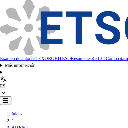
Examen de autorías
TEXORO
BITESO
Resúmenes
Red 3D
Cómo citarn
Más información
ES
Inicio
/
BITESO