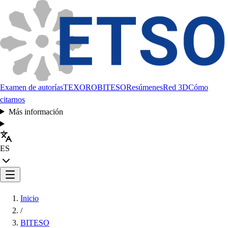
Examen de autorías
TEXORO
BITESO
Resúmenes
Red 3D
Cómo
citarnos
Más información
ES
Inicio
/
BITESO