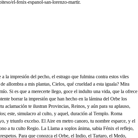
iteso/el-fenix-espanol-san-lorenzo-martir.
 Libiana, y la memoria? cómo en mi ausencia estaba? Rey mío, de perdida no a hallaba; verdad sea, que acaso el otro día, como en mi estimación fue bugeria, en cierto escapárate reservada fui a verla. . Y qué? La hallé quebrada, arrojela en efecto. . Fácil fuera, que memoria rompida se tuviera. No quede a estos villanos la esperanza contra el decreto justo en la venganza. Piedad, Señor. Ya el orden distribuido, es lisonja la voz para el oído. Qué violencia! Qué estrago! Qué tormento! Mueran hoy al cuchillo más sangriento: Bárbara Plebe, si buscáis templanza en Marte, idolatrad a la esperanza, ofreciendo en el ruego afectos vivos, en señal de ser libres por cautivos. La libertad que ofrece no la alabo, pues quedando cautivo, queda esclavo. El triunfo, y la armonía se prosiga, y en Religión que a tanto culto obliga, guiad al Templo, a que consuma el fuego al sacrificio que supure el ruego, siendo la voz la víctima primera; que repita a su esfera. Festivos canoros los dísticos tiernos al Temple Marte dediquen sequios. Supremo Dios guerrero la víctima embote los silos sangrientos. , , s Deja, Libia, que el peligro se pierda de vista, y luego busque veloz el cariño alivios al desconsuelo. Ya se aleja la armonía, señora; pero yo temo te halle menos Valeriano. No hará, porque considero, que por dos razones tiene los atributos de ciego. Qué intentas? Dar el aviso a los Cristianos del riesgo, y buscar con la fineza algún agrado en Laurencio. Ay cómo temo, señora, si se sabe. Pierde el miedo, que está una oculta razón, que no la alcanzo, ni entiendo; al riesgo patrocinando, y al peligro fendiendo, y más si escueho a las voces, que barajando su acento la armonía del cariño, dirá con rendido afecto: Supremo Dios flechero, la víctima temple los filos sangrientos. Huid del Tirano, hijos, y de la tierra en su centro esperad, que como madre nos reciba: no, no siento el morir, ni aquesta fuga es negarme a un leve riesgo, que se siente como gloria, y se goza como premio; huyo el peligro, y la vida, eternizarla deseo, que penden de mis suspiros el alma de algún aliento. Ay Laurencio mío, llega, llega a mis brazos, y en ellos el lazo de tu cariño hará a mi amor más estrecho. Miren lo que aprieta el Padre: Señor, váyase con tiento; qué deja para un Bonete de este talle, y de este gesto? Abrázame Nepociano, que tu costancia. Tu aliento es quien en mí la asegura, y la establece. Esto es hecho, abrace, Padre, que yo les voy previniendo el beso, Ay infeliz Monarquía! ha desventurado Imperio, que fijas la duración en sacrílegos cimientos! Llorad, hijos, nuestras culpas, Bien me parece, lloremos, el paso de jeremias en este lance era bueno. No callas? Señor no es fácil, que el que llora con afecto, es el alma de un suspiro, el ay de mí, y el gemeco. No sé qué influjo me inspira has de ser hijo, el primero, que eternice los laureles en vasas de barro, y hierro. Lustre de Aragón serás, Fénix Español, y a un tiempo, cuando repita victorias, este colgará trofeos. Dichoso (oh aquel primer nutrimento, que te animó para ser el Fénix de nuestros tiempos, No es hoba la profecia; quemado siendo Laurencio? no puede ser, que las llamas tienen al Laurel respeto