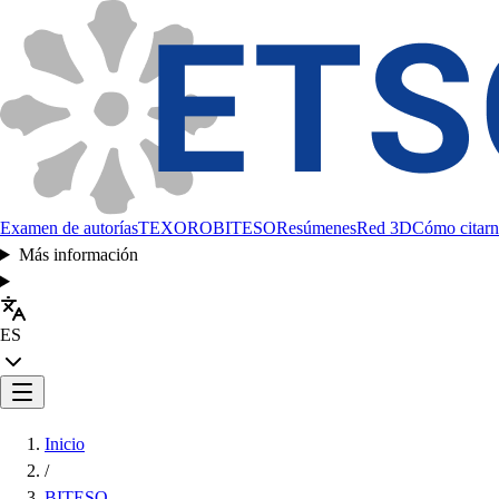
Examen de autorías
TEXORO
BITESO
Resúmenes
Red 3D
Cómo citarn
Más información
ES
Inicio
/
BITESO