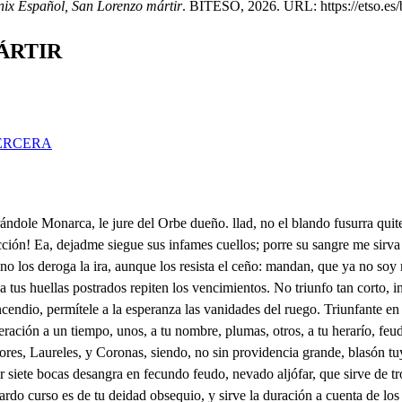
énix Español, San Lorenzo mártir
. BITESO, 2026. URL: https://etso.es/b
ÁRTIR
ERCERA
es, Flora mía, bien puedes intentar imposibles, pida el labio; mira que haces agravio a tu misma belleza, desviese el dolor, y la esquiveza, mirando que el blasón que me levanta es más tuyo, que mío, pues tu planta pisa él trofeo, que se vio triunfante, y hoy logra por amante duplicado el laurel, pues se eterniza en la vasa, que amor se inmortaliza. Diez Provincias, que besan esos Mares, haré que a tu Deidad labren altares; todas quedan rendidas a mis brazos, y en recíproca unión, y en tiernos lazos, al verse de tu luz iluminadas, y de amor, que es su templo, colocadas en muda adoración todo el deseo, y rendido el trofeo, el fendo pagarán con el Romano, el Persa, el Moscóbita, y Valeriano. Estimo la fineza enamorada, agradezco obligada, (yo agradecer a un Bárbaro?) atenciones, que en mí han de ser de hoy más veneraciones: (mas ay Laurencio mío) y mi albedrío postra a tus pies (mal puedo si no es mío) la voluntad (oh amor! quien te dijera que este Cristiano mi homicida fuera) sin que pueda obligarle mi belleza, pues paga con desvíos la fineza. Hipolito. . Señor. Se ha publicado del decreto el rigor? Cómo has mandado, por toda Roma, en voces sucesivas, obedientes repiten, siglos vivas, para ser del Cristiano parca fiera: o qué ley a mi oído tan severa! . Avisaste a mi Guarda la promesa que da mi Majestad, a quien la empresa consiga de ese Mágico, de ese hombre, de ese Sixto? que solo con el nombre deja al valor, y el pecho sin sentido, pues ciego, y atrevido con encantos mis triunfos atropella, y en su constancia sella la Religión que tiene a Roma inquieta, pues a su Magia todo se sujeta. El hallarle es preciso, que el cuidado anda por darte gusto desvelado. Quiera Marte no logres esa gloria. . Oh soberano Marte! si memoria quieres deje mi nombre de Monarca, sienta Sixto la parca de esta ardiente entereza, y ofrezco a tus altares su cabeza. No sé como templarle. Flora bella, este dolor el juicio me atropella. Tu voluntad se cumpla, que no intento sea el favor motivo al sentimiento. Esto manda la ley, y aunque el decreto quisiera derogar por tu respeto, mal puedo, no me acoses, que ofendo, resistiéndome, a los Dioses, Señor, esta piedad en mi es forzosa, y no extrañes el verme tan piadosa con Roma, que es mi Patria, y conocidos tengo algunos Cristianos, y abatidos hoy los veo al rigor de la fortuna, sin esperanza alguna de volver a gozar su patrio suelo, ultrajados del hambre, y desconsuelo. No llores, que por Júpiter Sagrado, alta deidad, en solio venerado, que me enoje, pasando a ser baldones estas que fueron ya veneraciones. No basta que el amor, dulce homicida, doce a tu inclinación neutral la herida, tan remisa en su aliento, que parece ha volado su ardimiento a la región del fuego, y en su esfera para el castigo el orden tuyo espera? Basta, Flora, la pena, deja la suspensión que te enajena; y pues es mi fineza sa que manda que viva tu belleza, sin el susto, que el bando ha publicado, guardando a tu sagrado toda atención, no quieras malograr tus hermosas primaveras; goza la edad de amor, que es Dios, y puedes esperar de su fe Regias mercedes. Oh amor tirano! pues mi fe conoces, inspira a Flora voces no gratas, ni suaves; y pues rendido sabes doy a tu altar callados mis desvelos, pues me sobra el amor, quita los celos, Señora Libia, gracias a la suerte, que fui, vencí, he vuelto, y llego a verte. Solo a César repiten esa gloria. Dime, Libia, o