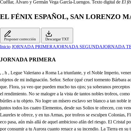
Cuéllar, Álvaro y Germán Vega García-Luengos. Texto digital de
El f
EL FÉNIX ESPAÑOL, SAN LORENZO M
Proponer corrección
Descargar TXT
Inicio
JORNADA PRIMERA
JORNADA SEGUNDA
JORNADA T
JORNADA PRIMERA
, , h , Legue Valeriano a Roma La triunfante, y el Noble Imperio, venerándole Monarca, le jure del Orbe dueño. llad, no el blando fusurra quite a la impresión del pecho, el estrago que fulmina contra estos viles objetos de mi indignación. Señor. Señor (qué cruel tormento Bárbara acción! Ea, dejadme siegue sus infames cuellos; porre su sangre me sirva de allombra a mis plantas, Cielos, qué crueldad a esta iguala? Mira que. Flora, ya veo que pueden mucho tus ojos; ya soberanos preceptos no los deroga la ira, aunque los resista el ceño: mandan, que ya no soy mío. Si es que a merecerte llego, goce el indulto una vida, que la ofrece el rendimiento. No se malogre a la vista de tantos nobles trofeos, como a tus huellas postrados repiten los vencimientos. No triunfo tan corto, intente borrar la impresión que han hecho en la lámina del Orbe los búriles a tu objeto. No logre un mísero esclavo ser blanco a tan noble incendio, permítele a la esperanza las vanidades del ruego. Triunfante en tu aclamación te ilustran Provincias, Reinos, y aún para su aplauso, juntos todos los cuatro Elementos, desde sus Solios te ofrecen, con veneración a un tiempo, unos, a tu nombre, plumas, otros, a tu herarío, feudos; este, simulacro al culto, y aquel, duración al Templo. Roma Laureles te ofrece, y en tus Armas, por trofeos se esculpen Colonias, Flores, Laureles, y Coronas, siendo, no sin providencia grande, blasón tuyo, y triunfo excelso. El Aire en metro canoro, tu nombre esparce, y el eco pasa, aún más allá de aquel ambicioso afán del riesgo. El Cristal por siete bocas desangra en fecundo feudo, nevado aljófar, que sirve de trono a tu culto Regio. La Llama a soplos ánima, sabia Fénix el reflejo, por consumir a tu Aurora cuanto renace a su incendio. La Tierra en su tardo curso es de tu deidad obsequio, y sirve la duración a cuenta de los respetos. Para que conozca el Orbe, el Indio, el Tartaro, el Medo, África, Roma, y Europa, el Moscobita, el Isleño, Tierra, Fuego, Aire, y Agua, que a tu dominio sujetos postran, consagran, dedican al Ara, al Culto, y al Templo, Colomas, Flores, Laureles, y Coronas, porque a un tiempo, al ollarlos tu deidad, se escucha repite el eco de su armonía en mi labio, con la voz del rendimiento. Llegue Valeriano a Roma triunfante, y el Noble Imperio, venerándole Monarca, le jure del Orbe dueño. Bella deidad, hermosa Flora mía, a quien venera el corazón del día, y en lucientes desmayos es sumiller dichoso de tus rayos, y al correr la cortina, viendo humana la llama tan divina, mariposa se exhala, y en su fuego las alas quema, y al mirarse ciego, por víctima se ofrece, dando indicio de ser su adoración el sacrificio. Ya por tu causa, del sangriento brazo entrego la cuclarla a su regazo, . guadaña de la muerte tan severa, que aún Júpiter tonante allá en su Esfera, viendo que a mi valor hoy se sujeta, sino la temo, a lo menos la respeta: Esos viles Cautivos tengan vida, y suspensa la herida, repita a tus decretos el estrago, fatalidades solo en el amago. No llores, dulce encanito, la olanda enjugue de tu aurora el lla sino es que de las perlas que han caído, ese nevado copo, sumergido en hondas de cristales, viendo tantas señales, de ser volcán de nieve los despojos, pase a enjugar la olanda, y no los ojos. Vivan, no solo aquestos infelices, mas todo Roma abata las cervices a tu yugo, y arentos de diquen a porfía rendimientos. Dia es de hacer merced