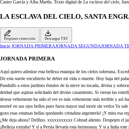
Castro García y Alba Martín. Texto digital de
La esclava del cielo, Sa
LA ESCLAVA DEL CIELO, SANTA ENG
Proponer corrección
Descargar TXT
Inicio
JORNADA PRIMERA
JORNADA SEGUNDA
JORNADA T
JORNADA PRIMERA
Aquí quiero admirar esta belleza estampa de los cielos soberana. Excedida hiere ama tuya dejas hoy en esta deidad en forma humana. Aquí veré el prodigio y la grandeza en esta portentosa lusitana de Júpiter eterno. De esta suerte encubierto he deber mi vida o muerte. Hoy baja del palacio a estos jardines, donde siempre escondida y retirada es joya en xxxx camarines de los rayos del sol a un reservada. Hoy quiere hacer Pandulfo a estos jardines émulos de la nieve no tocada, divina y soberana competencia, y hoy seré mariposa en su presencia. Embajadores son estos que miras de príncipes diciéndose cuyo intento es aspirar a la deidad que aspiras solicitado del divino casamiento. Si vieran las estrellas si hay mentiras en el azul y eterno pavimento crédito no he de dar eternamente como no conozco planeta ni ascendente. Puesto que el desear vehemente ha sido el ver es más vehemente más terrible y así fuera mejor no haber venido si acaso tu deseo es imposible. La fama autora del disfraz ha sido que amores en sus actos invencible la veré y moriré en sus ojos bellos pues fuera mayor mal morir sin verlos Ya sale entre sus damas y doncellas hacer mares de luz la galería. A un tiempo vera el mundo ¡Ay estrellas al luminoso madrugar del día! ¡Mira de gozo esas estatuas bellas quedando cristalina argentería! ¡Y mira esa república de flores pastillas de sus pies vertiendo olores! Yo los veré. Tu padre gran señora, a tu gusto remite el casamiento y así cuando yo aquí. ¿Me deja ahora? Delfino. xxxxxxxxxxx Cobrad aliento. Despejen el jardín, ¡Artemidora! Cuando Tántalo tuvo igual tormento que suerte tengo el premio que deseo no puedo gozar XXXX ¡Peregrina verdad! ¡Belleza extraña! Y sí a Persia llevaría esta hermosura. Y si a Italia este sol le diese España. Y si Francia tuviera igual ventura. Despejad el jardín. Si amor me engaña desde hoy no será amor sino locura. Contento iré si a Grecia llevo a Engracia. Dichoso aquel mujer que está en tu gracia. Ya se han ido. Sí, se han ido iros también vosotras ¿Sola quieres quedarte? no haces bien. Di cuando ha sido mala la soledad en las mujeres Tu gran melancolía ha procedido de amarla siempre así. Si tu prefieres a la quietud el tráfago y bullicio la santa honestidad dirás que es vicio, jamás la soledad en las doncellas dañosa fue. Tal vez el pensamiento y la imaginación suelen vencerlas. Daño no puede haber si no hay intento. En compañía habitan las estrellas. Dales alma, razón y entendimiento y verás. Si pudieran solo un día vivir con perfección en compañía primera y soberana inteligencia la causa de las cautas ya almas puras de este mundo inferior cuya asistencia de curación contra el tiempo se asegura. Ya soberano ser sin dependencia por quien sin corrupción todo perdura y al fin materia 