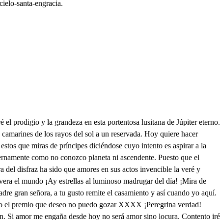
cielo-santa-engracia.
a deidad sacras para ninfas y a los cielos veo que orar xxxx xxxxx A vuestra palabra parecen de vidrio, las sois de los tiempos deidad de los siglos que en letras eternas lo encontráis escrito en vuestra presencia tal grandeza miro que con vos parecen los orbes xxxx xxxx Desde que vano yacen mis sentidos discurriendo el alma conocer os quiso, pues sois el dios a quien llaman cristo que de esta verdad libros he tenido ¡Entrad en mi pecho sacro peregrino! Aunque para vos no es alcázar limpio, si vinieseis cansado del largo camino os baño vos fresco en los ojos míos. Yo a esos pies sagrados si merezco cogerlos labios daré a falta de corales sirios, yo de los cabellos beberé el rocio su belleza estrellas xxxx merecido. Aunque disfrazado como sois tan rico no podéis de Engracia Señor encubriros, labradas las manos trajes de jacintos y el pecho y los pies, de granales finos joya parecéis. Pero sois xxxxx que de piedras y oro para el pecho se hizo para enriquecerme. En él los recibo si de joya tal es mi pecho digno pero esposo eterno, solo no permito que me hagáis piadoso tan gran beneficio si en gracia Engracia hoy osa halaído Gracia habéis de hacerle gracia he de pediros. No que vuestra esposa que hagáis os suplico a una esclava así que así más os sirvo. Pasad a mi rostro los clavos que impíos fueron de secreto xxxxxxxxxxx que yaciendo se dora parece que piso por mares de rosas, montañas de lirios que con tales yerros llamarme y imagino la esclava del cielo si reina he nacido. ¿Que dices en gracia hermosa? Que merecer desearía con Dios de quien ser esclava. Esclava siendo me esposa. Antes es muy propia cosa porque en los libros que de vuestra madre ley que cuando el eterno padre la hallo para vuestra madre respondió también así. Pues si tan santa mujer de quien siendo Dios sois hijo aquí está la esclava dijo: o qué puedo responder vuestra esclava quiero ser para serviros mejor eradme el rostro señor con un clavo de samano que si en mi rostro le gano. No será poco XXXX no he de ser y perdonada vuestro esposa hasta que sea vuestra esclava esto desea mi amor y mi voluntad. Desde hoy el rostro me eras para que segura esté Yo en él un clavo que pondré de los míos y ese día soberana Engracia mía, también mi esposa te haré y así para conseguir el intento que deseas quiero que cristiana seas. Cómo puedo sin morir da mi padre en perseguir. La verdad que en vos ánimo y a Lupercio mi primo en su hambre destruyendo el vuestro. Mostrar pretendo Engracia lo que te estimo. ¿Cómo señor? Quiero yo bautizarte con mi mano. Quien príncipe soberano tal ventura merecía La que esclava se llamó cuando mi esposa hacía a mi imperio Engracia mia, quiero que vayamos los dos dame la mano. ¡Ay, mi Dios! quien logró tal compañía. ¿Qué pide Engracia? Pido