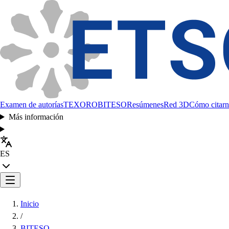
Examen de autorías
TEXORO
BITESO
Resúmenes
Red 3D
Cómo citarn
Más información
ES
Inicio
/
BITESO