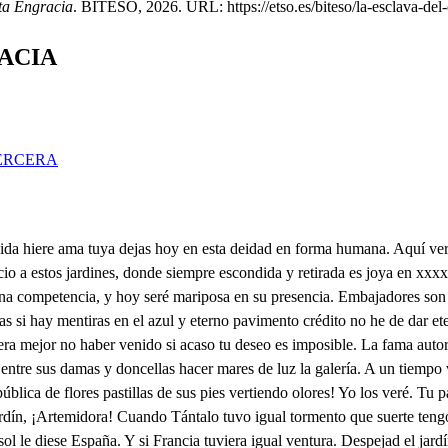
nta Engracia
. BITESO, 2026. URL: https://etso.es/biteso/la-esclava-del-
RACIA
ERCERA
prima fuego o viento un ardor natural y otro su aliento. Pura deidad cualquiera al fin que seas: mienta en su geografía Anaximandro, mienta Platón divino en sus ideas o mienta en sus proverbios Perinandro, ahora iluminando sombras feas por la armonía Píndaro Alejandro. Seas tú solo efectos más heroicos contra peripatéticos y estoicos alumbra mi razón dame luz clara en la verdad divina que deseo mi seso guía y mi discurso ampara en el bárbaro error epicúreo. La verdad en mi engaño me declara sepa yo que ley sigo y que Dios creo de ser mitad aspiro, si es que el alma tiene tras el morir castigo o palma muchos dioses adoro, y no es creíble que en tantos se conserve un gusto eterno que haber conformidad es imposible. Si hay tanta confusión en un gobierno, con Dios sólo ha de haber y comprensible causa primera en cielo y en infierno que esperas luna y sol Aunque perfectos de esta causa individua son efectos. ¡Engracia! ¿Quién me llama? Yo te llamó. Hombre como profanas mi clausura ¿no está el jardín cerrado? ¡Cómo te amo! tan gloriosa ocasión mi amor procura ¡Gente! ¡criados! Tu virtud no infamo, y porque estés Engracia más segura y mira mi eternidad que yo soy solo quien se admira el sol y tiempla Apolo. Eres Júpiter sacro eres Neptuno gobernando provincias y decafiros, eres el mayor Dios padre de Juno Va Apolo dando al ave eternos giros. Al eco de mi voz, no hay Dios ninguno. ¿Quién eres que perviertes mis retiros? Soy quien retiene amor. Flamarme quieres soberana deidad, dime ¿quién eres? Yo soy bella en gracia el divino esposo que amante y perdido tus umbrales rondo, del Líbano vengo fatigado y solo, los pies sin sandalias por cardos y abrojos. xxxx rociado mi cabello andrajoso estrellas de perlas xxxx Dios de oro tan mojado viene el manto enmigrosado que al peso parece de otra cruz les pongo traigo el pecho abierto manos y píes rotos xxxx herida. ¡Que el monte estragoso! Yerros me han llagado, mas yo los perdono porque se que han sido yerros amorosos. Si esposo pretendes fuerte sabio y dócil David me da el cetro Salomón el xxxx. Si las partes tengo y aquí te propongo. No es bien que me dejes Engracia por otro. Yo soy el cordero que las culpas borró abriendo del libro los pendientes plomos. Yo soy a quién buscas que esos a quién locos honran los gentiles son dioses, demonios y si de quién soy ¿Quieres testimonios? ¡Hacedme esos cielos! Príncipe notorio mira pobre sol inefable honor que es tuyo si aquí para en uno somos. Bendito sea el que viene en nombre del señor. Soberano rey, esposo divino que pisáis estrellas por campos impíos para conocer que sois infinito, qué más testimonio que haberos visto luz sois ¡sé la luz que alumbrar nos vino! Pues a vuestra espalda es el sol un xxxx ya ves pendiente en alma yací de vuestr