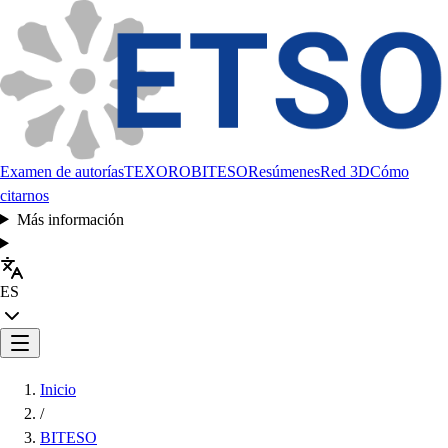
Examen de autorías
TEXORO
BITESO
Resúmenes
Red 3D
Cómo
citarnos
Más información
ES
Inicio
/
BITESO