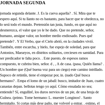
JORNADA SEGUNDA
jornada segunda delante. J. Es la cueva aquella? . Sí. Mira que te espero aquí. Si tu llanto no es bastanto, para hacer que te obedezca, no lo será todo el mundo. Pretensión tan justa, fundo, en que aquí no desmerezca, el valor que yo le he dado. Que no pretende, señor, humano, ansigue valor, un hombre medio endiosado. Pues qué pretende? . Y El Verbo, que el Cielo abrió, en la ciudades vivió. También, entre escarcha, y hielo, fue espejo de soledad, para que Antonios, Maearyos, en dístritos solitarios, creciesen en samidad. Para ser predicador te falta poco. . Este puesto, de espesos ramos compuesto, te cubrira bien, señor. d , , A de casa. (pasa, Quién llama? . Un hombre que (Qué buena voz para un ciego) este camino intrillado. Supoco de retintín, tiene el empezar por, in. (nado Qué busca hermano? . Empa el lomo de un jabalí: busco, imitador de Juan, cuatro canastas depan. bellotas tengo yo aquí. Cómo ensalada no sea; entiende? Sí, engulliré, los duros nervios de un pie, de una bruja de Guínea. (primo. Tome hermano: L. muestre Longinos! . Santo hermitaño. Si cortas más dese paño, me volveré a entrar. . estimo, el prudente advertimiento. Cómo va de vida? . Bien. Como el buen Matusalén cuentes tú, de ciento, en ciento, los años aquí. . Longinos, vivir sin Dios, es morir. Lo que te quiero advertir, es que no siembres pepinos. Algo, hermano, hede comer: en lo justazo te pones. Qué sebraras tú? . Bretodes, que en fin se pueden cocer. Pero comida, no buena para pasada por agua? Fuego de tiznada trague venga sobre ella. . Mas pena que la de un lede sustento me dan mis pecados graves. Que alegres cantan las aves, nuevas letrillas al viento. Sal acá fuera, señor, te alegrará su armonía. Bien se que sin cortesía, luce muy poco el amor. Es un pedazo de leño. Quiero, Longinos, que veas si te tengo amor. . No creas, que licencié anoche el suevo, para venirte a enfadar; licencia, señor, le di, para desquitarme aquí. No te dará el Sol, lugar. Dormiré al Sol treinta horas. A. Tanto tiempol Tanto! . Tanto. Quisiera que fueras santo. Peque ñuelas faltas lloras; ro las que yo no lloro, son faltas grandes. . Clemencia, tiene la diuina esencia. Su admirable nombre adoro: pero engáñame aquel cras, que con rostro disfrazado. tantas almas ha engañado. Sientete aquí. . Flaco estás. Poco en el desierto medras. El amor de Dios, Longinos, tiene rogalos divinos, en pan convierte las piedras: con él, es didce lo amargo. Hombre cadaver, pareces. En años, Longinos, creces; con prevenido el descargo del recibo de tu vida; mira que vence la muerte, al más robusto, al más fuerte. Quisicss, que esta comida, viviera más bien guisada: querer que siga al amor la muerte desfigurada, es recio querer pesado. Tiempo es de salir Marcela, Pero lo que me consuela, es que serás mi abogado, cuando dejer esta vida, por otra vida mejor: Sabes que soy pecados? Sé que jamás Dios se olvida, de quien le sirve fielmente. Llega Márcela. . Sospecho. que no hade abrasar su pecho, mi amorosa llama ardiente. F Hijo del Esposo. Válgame el Cielos Somos de aquesten mi pecho temeroso: mi lastimoso llanto, s se aumenta más sin ti, sin ti, no medra. No eres hijo de piedra: no eres, esposo mío. duro peñalco fuerte. d. Pues eres hombre, escucha: esposo advierte; m in ti, aqueste río; esta selva umbrosa, hade verme a mí, ni, llorosa. En mi edad débil, cana. En mi tierna edad verde, me deja tu piedad? tu amor me deja? Él libre pecho, humana. De mí, tu amor se acuerde; que es grande mi dolor, justa mi queja. Pastor de aquesta oveja: de aquella luz, espejo, alza el rostro piadoso. No eres mi sangre tú? No eres mi esposo? Responde a un triste viejo; que no hade ser tu escudo, no quererme escuchar, hacerte mudo. Si mi amor no te mueve, Si mi fe no te ablanda diré que eres cruel, clamaré al Cielo. Mi vida. hijo es breve. Cristo, esposo, nos manda vivir juntos los dos. Filial consuelo, pide mi desconsuelo. No permitas bien mío, que este dolor me acabe. Mi pena admira al mundo, El Cielo sabe que es tuyo mi albedrío. Vuelve, Abraham, el rostro e al hijo, agendró, Si te est si huyes: si no escuchas, si callas: si para darme enojos, te apercines: si mi quietud destruyes, si bien, fin mí, te hallas: si en esta soledad, muriendo, vives. Si mis quejas escribes, en láminas de viento: si el llanto de mis ojos, en tu pecho de hielo, infunde enojos. Si pierdo el sutrimiento. Si tu impiedad me injuria, seré juez riguroso, seré furia. Piadoso Jesus santo, en soledad amena, como de tu amor fuerte estoy, herido, tus excelencias canto, sin que aquí me den pena, cortesana ambición, mordaz ruido. Por ti, señor, me olvido de cuanto tiene el suelo; que la belleza humana, es en presencia tuya, sombra vana; tú eres Sol, y ella hielo, vida tú, y ella muerte, Flaco su natural, tu nombre, fuerte. Pues quien, señor hermoso, por vn, mortal, criatura, por más que su beldad, celebre el mundo. Quién, celestial esposo, (cuya eterna luz, pura, jamás ocupará lugar immundo, de tu amor sin segundo, de tus eternos bienes, malicioso se olvida? Quién supremo señor, que influye vida, de la beldad, que tienes, no tiene castos celos? cielos Lengua de ella no son los justos De tu sabiduria, en blanca mortal mano, pequeñuelo arador, no es lengua grande? Sin ti, no es noche el día? No es invierno el verano? Hay hombre, que sin ti, vasallos mande? Ninguno se desmande; que el poder invencible de tu diuina esencia, se adorna de justicia, y de clemencia, Tu castigo es terrible; que como eres eterno, diste tiempo infinito, al crudo infierno. Por ti, señor, quisiera verme despedazado: quisiera que la sangre de mi pecho, tan puro carmín diera, que feroz brazo, airado, esmaltara con ella el mejor techo. R Bien se, que sin provecho, da el mundo honrioso nombre; mas tú, señor divino, para tenerlo todo, abres camino; tú tienes para el hombre, que sale con victoria, tronos de resplandor, os de Tan santa resolución, quiero abonar, hijo mío. Procura más perleción; que ya va perdiendo el brío, mi paternal persuación. Por el señor, que te ama, deja nuncial, rica cama; que la corona mejor, es tener a Cristo amor, perder por él, honrra, y fama. Con gusto te miro, hijo; que ya el pesar, que traía, es alegre regocijo. Madre Dios es María, verdad que el Archangel dijo. Libro, escudo, y norte, es; que si al uno, siendo tros, consagras obra, y deseó, astucias del angel feo, hará que huellen tus pies. de Jesús eres soldado: guárdale fidelidad, que más te quiero casado, que en aquesta soledad hermitaño relajado. Ya que servir a Dios quieres, ruegote, no de generes del fin, que buscando vas; que yo me alegraré más, cuanto más perfecto fueres. Dios sabe, esposo querido, si te tengo voluntad, pero ya que él te ha escogido, ya que su inmensa bondad quiere que esté sin marido, con justo, interior, contento, viviré en recogimiento, en cuyo quieto lugar, garza no veré volar, ni mecer, flor bella el viento, Cuando declinaba el día, juzgándote ya por muerto, tímida, dudosa, y fría, entró en aqueste desierto, poluntad, constante mía: pero del saldrá abrasada, segura, que tu amorosa oración, ha sido de su intención, dulce, cortadora, espada. Si mirara a mi apetito, tan prudente, y santo empleo, me pareciera delito; pero ya con el deseo. tu virtud, esposo, imito. auspo es Dios, valorte sobra, breve el tiempo, aliento cobra; que en ley de divino amor, arguye poco valor, la negligencia en la obra. Yo quiero quedarme aquí, no para cortar estacas: porque falta lo mejor, si no para que me hagas hortelano de aquel huerto; que cierto me aflige el alma su poca curiosidad. (cas, Qué sembraras? . Quince va que fresca leche te den, siempre que el Sol siga al Alba. También (señor) sembraré, cuatro docenas de cabras, mas será con condición, que las más esten preñadas, Sembrare veinte lechones. Basta Longinos: . no basta. Vanas razonas son esas. Estas son razones vanas? Razones detomo, y lomo, digo yo que son. . Repara, en que aquí fiembra el ingenio, manjar, que sustente el alma. Mas no si no siembre un hombre, navos, repollos, borrajas, puerros, lechugas, cebollas; berenjenas, y espinacas, verá que cosecha coje. Basta, Longinos. . Asadas, con su naranja, y pimienta, no son malas las castañas. Pero castañita cruda? (lla. No entrará en mi cuerpo. . Ca Pues que, si el hombre se aforra, con cinco, o seis calabazas, para beber después de ellas, cosa de dos jarros de agua? Mal año para barriga, de enferma mujer preñada, cuando se pone a contar (lla. que en él mes ha entrado. . Ca Pues que diré de un cohombro, muerta culebra entroscada? Tratemos de Dios, Longinos. La parte más solitaria de este fragoso desierto, es la que pisan tus plantas. Ángel fue el que ayer te dijo, que entre aquestas peñas altas, el hermitaño, que buscas, presenta al Cielo alabanzas. Dos hombres están allí. Las obras, señor, me faltan, que para servir a Dios, solo palabras no bastan: pero estando aquí contigo, saldrá mil veces el Alba, antes que yo ofenda a Dios. Dios te dará eficaz gracia, como tu trates de amarle. Santo varón. . Quién me llama? En puntos de santidad, que presto un hombre resbala. Sospecho que es él. . Valerio, Pastor de ovejas humanas, déjame besar tus pies. Alza del suelo. . Qué mandas? Sin duda el Verbo le ha dicho lo que yo traigo en el alma. Qué buscas en este yermo? Varó de Dios. . Graves faltas hallaras, pastor, en mí. Pecador soy. . Almas santas, envidiad esta virtud. Mira, Valerio, que agravias la que resplandece en ti. (llamas? Qué humildad. . Cómo te Llámome Abrahan. . Escucha. Angélica, hermosa guarda, no os apartéis de mi lado. En Tenia, ciudad, poblada de gente idólatra, infiel, supersticiosa, obstinada. tienen templos los demonios, donde libres lenguas, malas, en determinado tiempo, sacrílegos himnos cantan. Razón les handado, y dan de la religión cristiana, predicadores famosos, de vida inculpable, y santa: mas sus palabras divinas, no disminuyen, ni ablandan, la dureza de sus pechos, la ceguedad de sus almas. Nuestro Dios quiere Abraham. Qué quiere? . Que a Tenía par