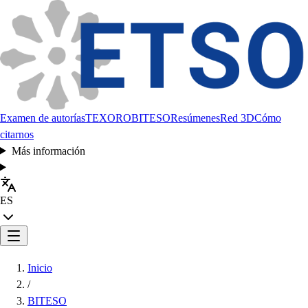
Examen de autorías
TEXORO
BITESO
Resúmenes
Red 3D
Cómo
citarnos
Más información
ES
Inicio
/
BITESO