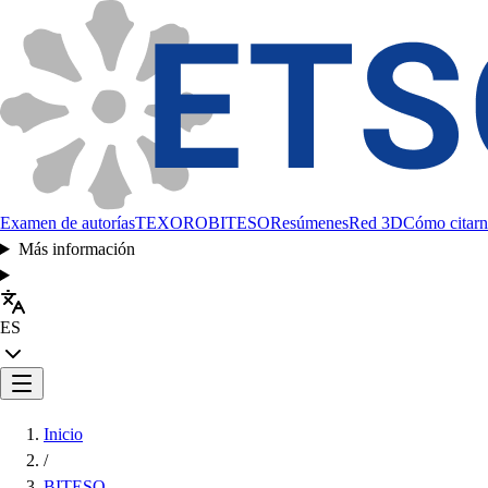
Examen de autorías
TEXORO
BITESO
Resúmenes
Red 3D
Cómo citarn
Más información
ES
Inicio
/
BITESO