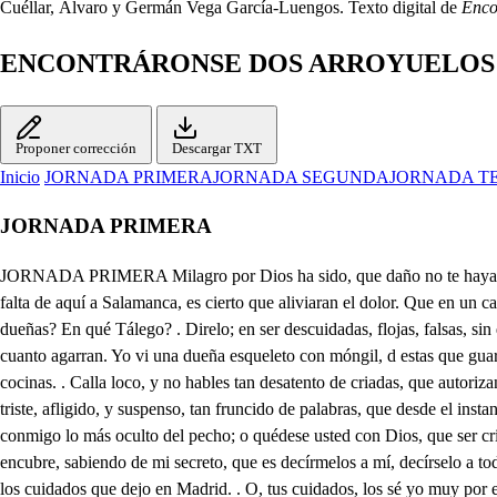
Cuéllar, Álvaro y Germán Vega García-Luengos. Texto digital de
Enco
ENCONTRÁRONSE DOS ARROYUELOS
Proponer corrección
Descargar TXT
Inicio
JORNADA PRIMERA
JORNADA SEGUNDA
JORNADA T
JORNADA PRIMERA
JORNADA PRIMERA Milagro por Dios ha sido, que daño no te hayas hecho de la caída. . Al estribo de palo, que quedó en hueco, debo el no haberme quebrado esta pierna. . Aqueste lienzo, y andara pie lo que falta de aquí a Salamanca, es cierto que aliviaran el dolor. Que en un camino, Tálego, tan llano, así tropezase mi mula! . No eres más necio? ahora sabes, que las mulas de alquiler son en extremo parecidas a las dueñas? En qué Tálego? . Direlo; en ser descuidadas, flojas, falsas, sin que haya remedio. de sacarlas de su paso: en que siempre anden haciendo reverencias; en que comen, como no cueste dinero, cuanto ven, y cuanto agarran. Yo vi una dueña esqueleto con móngil, d estas que guardan mejor que los Mandamientos, su ración; que solamente comia lechugas, mastuerzo, alcacer, y otras legumbres, que topaba en los tinelos, y cocinas. . Calla loco, y no hables tan desatento de criadas, que autorizan con decoro, y con respeto las casas de los señores. También las llenan de enredos: mas dejando a un lado esto, no me dirás de que vienes triste, afligido, y suspenso, tan fruncido de palabras, que desde el instante mismo, que salimos de Maurid, muy hallado en tu silencio, no has dicho está pierna es mía: Señor Don Felixl acheco, o desembuche conmigo lo más oculto del pecho; o quédese usted con Dios, que ser criado no quiero de un señor de la Tebaida, y de un amo del desierto, que aún sirviente de mi garbo, de mi scaltad, de mi zcio, sus pensamientos encubre, sabiendo de mi secreto, que es decírmelos a mí, decírselo a todo el pueblo. Nunca tan necio te he visto; cuando te ocultó mi pecho el pensamiento más leve? estas tristezas nacieron del enfado del camino, y los cuidados que dejo en Madrid. . O, tus cuidados, los sé yo muy por extenso; porque sobre ser un hombre tan galante, tan atento, tan primoroso, tan fino, tan derretido, tan tierno, que a cuantas ves enamoras, dejando en Madrida un tiempo veinte damas, sin algunas que ibas ya cazando al vuelo: fuerza es que tengas cuidados. Mira, confesarte quiero, que nunca la libertad rendí al impulso violento del amor, y sus engaños, ni al hechizo lisonjero de la hermosura; pues todas las mujeres, excluyendo las que por su heroica fama, su sangre, su nacimiento, su honestidad, su hermosura, son imitación del cielo, donde impresiones no llegan de humanos atrevimientos; donde asiste despreciado, mucho más airoso el ruego; donde el peligro es lisonja; donde el más firme deseo mas lejos de la esperanza, vive más cerca del premio; pues aquí todas las dichas se lograncon el intento, y lucen las osadías mas a los visos del riesgo. En fin, las que no son estas, porque aquestas son las menos, son engañosas, son falsas, son traidoras, son despeños de las almas, y las vidas, son disfrazado veneno, que detras de un manto bebe la curiosidad del necio. Yo, aunque discreto no soy, soy prevenido alomenos, y conozco sus engaños, no han de hospedarse en mi pecho sus fingidas tiranías, libre he de vivir; y exento de sus crueldades aleves: y así a todas las festejo, a todas las enamoro; a todas las galanteo; a todas llamo mi vida, mi amor, mi gloria, mi cielo; y a ninguna quiero bien; ya ninguna doy dinero, que esto es lo que sienten más: con que afectando, y fingiendo un suspiro veníal, que lo conjelo un bostezo, sin saberlo la memoria, voluntad, y entendimiento, tal vez a mis persua