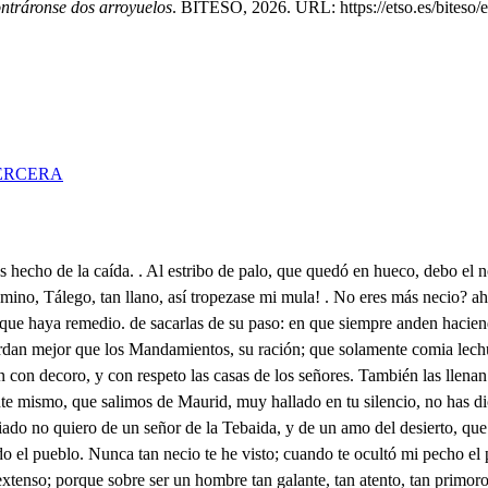
ntráronse dos arroyuelos
. BITESO, 2026. URL: https://etso.es/biteso/
ERCERA
siones cae algún pez en el cebo, que entretiene la distancia, que tardo en buscar sujeto, que con nombre de segundo le haga lugar al tercero. Vive Cristo, que el Gran Turco es contigo un recoleto, y un perro de pocas bodas; para tres días, y medio no tienes en su cerrallo. Esta propiedad, Tálego, la tengo por alabanza, aún más que por vituperio. En que lo fundas? . En que burlando así los extremos de amor, y su tiranía, doy a mi cuidado un medio, donde la comodidad nunca aventura el sosiego. Tienes razón, que te sobra: y conmigo el buen ejemplo puede tanto, que después que te sirvo, solo tengo seis galánteos en cierne. Cuáles son? . El primero, una viuda tuerta, y vana, con que traigo los deseos de mediojo; y en el aire. Iten, con maña pretendo a una fea muy discreta, que a vueltas de su talento quiere encajarme su cara; y yo muy falso, y muy diestro la escucho, y no la enamoro. Iten. Aguarda, que pienso que estamos ya en Salamanca. Según avisa el estruendo del popular regocijo, luminarias, danzas, fuegos hay en la Ciudad. . No ves, que el felice Nacimiento de nuestro Príncipe Augusto, que viva siglos eternos, celebran en toda España. Ya es de noche, bien podemos ver la Ciudad, y la fiesta. Entra, pues; no traes los pliegos, que te dije? . Si señor; al mozo avisado tengo, el que nos lleve las mulas al mesón de Caballeros, para traerlas mañaba. Don Onofre de Salcedo, mi grande amigo, con quien desde mis años primeros en Madrid he profesado amistad, fineza, y deudo, nos espera con su casa: de camarada estaremos en ella este curso. . Bien conozco a ese caballero, y le hablé en Madrid, por señas, que aunque es un hombre discreto, cortesano, y entendido, es flemático, y es puerco en extremo, por manera, que trae lodo en el manteo, y en los pies adormideras. En viendo la fiesta iremos a ver al Dotor Orduña, que es un insigne sujeto de aquesta Universidad, grande Abogado, y Maestro en Leyes, con quien mi padre profesó amistad un tiempo en Madrid, y en Salamanca, para quien traigo ese pliego, y he de dársele esta noche No descansarás primero, pues eso no corre prisa? Si la verdad te confieso, aún más que dar esas cartas, es curiosidad, Tálego; ver esta noche al Dotor. Qué hay de nuevo? qué tenemos Don Pedro, aquel Estudiante de Madrid, vecino nuestro, me dijo, que este Dotor tiene dos hijas. . Ya entiendo, Que sobre ser muy hermosas. Eso, es mi el sobre ojuelas. Dijo, que la mayor, es portento de discreción, y hermosura, que habla, Latín, y hace versos, y sabe Leyes también. En las mujeres no es nuevo saberlas, pues todas tienen mas leyes que Jaboleno. Y de la segunda dijo, (porque sepas todo el cuento) que era muy boba, y sencilla; y que pide casamiento a todos los que la habian. Por las señas, será cierto, que esa mujer es hermosa; porque es preciso argumento, que todas las vobas tienen buena cara, y malos hechos. Y así quisiera. . Querrás luego esta noche al momento galantear a la mayor, y rendirlapor lo menos, y dejarla a buenas noches: si no es que trates luego de enamorar la segunda; no es esto así? . Calla necio, y escucha, que hacia estaparte, de sonajas, y pandero se oye el ruido. . Ya llegan. Hacia aquí nos retiremos. Victor la Escuela, revictor Vizcaya. 1. En aqueste puesto podéis empezar el baile, , Va de sonaja, y pandero, Al natal de Carlos divino, lucero del Alba, que al Sol influyó las deidade