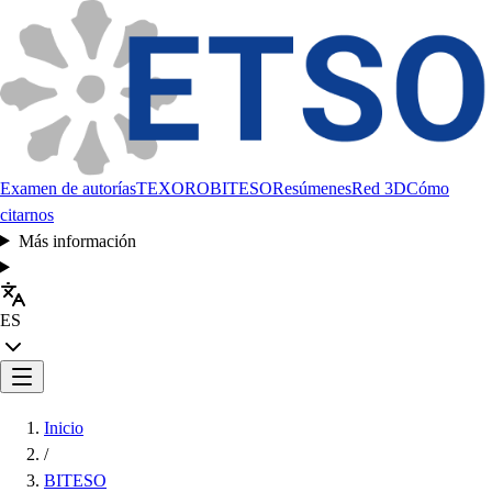
Examen de autorías
TEXORO
BITESO
Resúmenes
Red 3D
Cómo
citarnos
Más información
ES
Inicio
/
BITESO