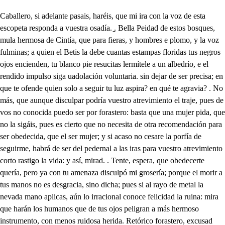
Caballero, si adelante pasais, haréis, que mi ira con la voz de esta escopeta responda a vuestra osadía. ̱. Bella Peidad de estos bosques, mula hermosa de Cintía, que para fieras, y hombres e plomo, y la voz fulminas; a quien el Betis la debe cuantas estampas floridas tus negros ojos encienden, tu blanco pie resucitas lermítele a un albedrío, e el rendido impulso siga uadolación voluntaria. sin dejar de ser precisa; en que te ofende quien solo a seguir tu luz aspira? en qué te agravia? . No más, que aunque disculpar podría vuestro atrevimiento el traje, pues de vos no conocida puedo ser por forastero: basta que una mujer pida, que no la sigáis, pues es cierto que no necesita de otra recomendación para ser obedecida, que el ser mujer; y si acaso no cesare la porfía de seguirme, habrá de ser del pedernal a las iras para vuestro atrevimiento corto rastigo la vida: y así, mirad. . Tente, espera, que obedecerte quería, pero ya con tu amenaza disculpó mi grosería; porque el morir a tus manos no es desgracia, sino dicha; pues si al rayo de metal la nevada mano aplicas, aún lo irracional conoce felicidad la ruina: mira que harán los humanos que de tus ojos peligran a más hermoso instrumento, con menos ruidosa herida. Retórico forastero, excusad cortesanías, que ni yo escucho, ni entiendo; yo me retiro a mi Quinta, donde hay honor, que la guarde; y si sois, como me avisa vuestro traje, Caballero, quedaos, no de vos se diga, que ay Caballero, que niega, a donde hay Dama que pida. Aguarda, detente, espera. Que haya borracho que sirva a amo que se pierde, y que es siempre una cosa perdida? Pues me hallas de buen humor. Pues dime, pese a mi vida, si he rodeado cuatro leguas en una mula maldita, mohína, en fin, aunque hoy tiene causa para estar mohína, a no quieres que me lamente? Tacón, de tus boberías, ya te he dicho que me canso. Señor? cierto que gran dicha ha sido hallarte los dos. Muñoz? . En alas venía de mi cuidado creyendo, que llegaras a esa villa solo. . Así; Muñoz, lo creo de tu buena ley. . La mía debe de ser de algún Turco; y es verdad, pues cada día, queriendo ser buen Cristiano, tus cosas me desbaptizan. Vive Dios, que si no callas, que haré que paguen tus frías necedades mis pesares. Qué cuidado te fatiga ahora señor nuevamente? cuando alegrarte debía, después de tan larga ausencia, el llegar hoy a Sevilla tu patria? Dinos si es temer, que otra vez te rindan los halagos de Doña Ana, que un amor tarde se olvida, si es verdadero. . No es de ese incendio las reliquias las que hoy encienden mi pecho; porque de sus tiranías estoy tan desengañado, que ni acordarme quería de su nombre . Pues yo sé cuando por nombrarla había más Anas en tus razones, que en cuatro tapiterias. No quieres callar? . Acaso, has tenido la noticia de que viene tu enemigo? Mucho es, que eso me digas, Muñoz, cuando me conoces; porque a mi nada me implica, que lo sepa, o no lo sepa. Pues qué aventura en un día te ha podido suceder, que te suspenda, y aflija, y nosotros no sepamos? Si en referirlo se alivia a tal vez un cuidado, quiero daros del mío noticia: Ya sabéis comó Doña Ana de Ribera mi enemiga. Porque más cerca murieses, junto a tu casa vivía en poder de un tío suyo, mientras su padre venía en la Flota de un Gobierno, con que antes pasó a las Indias. Amante, pues, de sus luces, a la continua porfía de mis quejas, al anhelo. de mis suspiros propicia vine a tener su Deidad: oh cuánto el ruego conquista! no digo bien, la fortuna; que en bellezas peregrinas, para conseguir favores, no hay méritos, si no dichas. Amante, y correspondido ondas sulcaba tranquilas en los piélagos de amor, cuando una noche enemiga, que iba a hablarla por la reja de un jardín, hallo que hacían seña a un hombre, que embozado. no sé cómo lo repita! se llegó a hablarla a la reja: pero la voz tan remisa, i que nada percibir pude; bien, que el alma me decía: esa es Doña Ana, ese es amante, que solicita sus favores, y tu muerte: ha villana tiranía de los celos, pues que matas solo con lo que imaginas! Dígalo yo; pues celoso, que con que celoso diga, está bien exagerada, o la razón, o la ira: A embesti con mi contrario, y a breve rato una herida recibió; luego al ruido, advirtiendo que venía gente, y que lacaban luces, fue en los dos cosa precisa el retirarnos, porque no pudiese la malicia colegir contra Doña Ana el alguna sospecha indigna. Nunca pude averiguar quien fuese el que se oponia a mi amor, con que el despecho me obligó, que a pocos días determinase pasar a Flandes, sin dar noticia a la causa de mis daños, por no encontrar con su vista satisfacción a mi agravio, que en ofensas conocidas, es infamia el procurarla, y el procurarla, es pedirla. Tres años estuve en Flandes, hasta que ha sido precisa mi vuelta a Sevilla, a causa de que mis deudos me avisan, que de un Mayorazgo, que de mi parte se litiga, importaba mi asistencia para afianzar mi justicia: y en esta última jornada, para no entrar con el día en la Ciudad, excusando cumplimientos, y visitas, me adelanté de vosotros a sestear en la orilla de Guadalquivir; aquí empieza la peregrina historia de otro suceso, o de que no tenéis noticia. Sesteando, pues, del Betis en la ribera florida, llegué a un bosque, tan suave, por la sonora armonía de las aves; tan fragrante, por los ámbares que espiran las rosas, que mal pudiera distinguir veloz la vista unas flores que cantaban de unos pájaros que olían: absorto, y confuso estaba, entre aromas, y armonías, cuando un lento estruendo escu- entre las ramas vecinas, (cho que negando el paso al Sol, verde sombra eran del día: la vista aplico por unas tenaces yedras, que hacían maridaje con los sauces, el obr cup y lentamente movían cuantos verdes corazones, cuando el viento les irrita, temerosamente laten, vistosamente palpitan. Una hermosa cazadora era la que discurría lo enmarañado del bosque, tan bella, tan peregrina; mas querer encarecerla, mas que aplauso, es grosería; que no es grande la hermosura, que es capaz de encarecida, ni el pensamiento pudiera, (que es quien más perfecto pinta, bosquejar de sus reflejos. aún las luces más remisas, pues contra el común concepto, solo en su beldad se mira una perfección, que es meno: imaginada, que vista. Era el exterior adorno del justillo, y la basquiña azul, y plata, que ya que algún color se permita a la hermosura del Cielo, pareció cosa precisa, que habiéndose de vestir, del mismo Cielo se vista: azules, y blancas plumas los bellos rizos matizan, que las insignias de Marte, ya eran de Venus insignias; pero de las negras trenzas, noche que invidiaba el día, entre el penacho mezcladas, en confusión peregrina, a la discreción del viento, que mansamente respira, volaban trenzas, y plumas, que unas peina, y otras riza. Lo licencioso del traje el pequeño pie a la vista en dos átomos permite, y dijo el alma rendida: Ya conozco, que eres Sol, pues los átomos ánimas; pero tan imperceptibles, celosas los encubrían pequeñas rosas de nácar, que cuando las solicita más descubrir el deseo, si por la selva florida mueve las ligeras plantas, apenas se distinguía la flor del lazo que huella de la misme flor que pisa. Una gravada escopeta la diestra mano fulmina, dando a entender su hermosura, que porque nada se exima de lo humano, ni lo bruto, dleva en armas indecisas, el plomo para la fieras, para los hombres la vista, Cansado, pues, de dar muerte, o cansada de dar vida a las flores, y a los brutos, que unas con la huella anima, y otros con el plomo hiere; a la margen se reclina de un arroyo, cuyas ondas fulminadas de su vista, cristalinas llamas vierten, centellas nevadas rizan. No hubo flor en la ribera, que no llore su ruina; mas qué esperaban la hlores, cuando las ondas ardían: De las destrozadas fieras, las blancas manos teñidas lava en el cristal undoso, eños sin que el cristal las distinga; corta el agua, y más, que aljófar, blancas centellas salpica, de cuyo ardor las arenas 2ola fueron doradas cenizas: con la mano enciende el agua, sin valerse de su vista, que eran ociosos los rayos, donde la nieve encendia. Yo, pues, en tantos ardores la llama busqué enemiga, porque en riesgos tan hermosos aún son los peligros dichas: y así, al dejar el arroyo, me determiné a seguirla, y hablarla; bien, que al mirarla, torpes, tardas, y remisas fueron mis voces, porque un amor mejor se explica, cuando no acierta a explicarse, que en su dulce tiranía las palabras mal formadas. son señas de bien sentidas. Pero ella a mis rendimientos, hermosa, airada, entendida; me respondió: Quién ha dicho, que nunca han hecho armonía esquivez, beldad, e ingenio? solo lo contrario digan las vulgares opioniones; porque siendo preferida la porción del alma al cuerpo, imperfección fuera indigna una perla mal labrada, y una concha muy pulida. Hermosa, y discreta (vuelvo a decir) que no la siga me manda, ni a mí me fuera posible; pues de la Quinta a donde se retiraba salieron a recibirla cazadores, o criados; con que hoy me espera en Sevilla lo embarazoso de un pleito, de un enemigo las iras, de Doña Ana las traiciones, y de una beldad esquiva el nuevo amor imposible; porque aunque ya de él vista. me ausente, si va en su alma impresa, no es medicina el que huya del acero, cuando ya llevo la herida, De todos esos cuidados, yo apostaré, que la Ninfa, que has encontrado en la selva es el que más te lástima. Eso está puesto en razón. que en buena Philo sophia, de las damas, y la sarna, la última es la que más pica. Es verdad. . En este caso quisiera tener noticia. de quien es, y que supiera que su belleza rendida. dejó un alma, que no ignore: los tropeos de su vista; que si ignora la victoria, de qué le sirve el que rinda? Pues supuesto, que no es más que eso lo que solicitas, ya tengo medio con que lo que deseas consigas. Ay en Triana una mujer, que puede ser que ahora viva donde yo la conocí, que es hija de Celestina, y heredera de sus obras. Esta, no hay dama en Sevilla que no conozca, porque con las más introducida está, por su habilidad, pues vendiendo bujerias