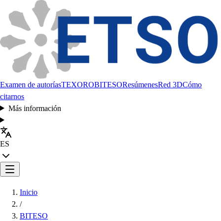
Examen de autorías
TEXORO
BITESO
Resúmenes
Red 3D
Cómo
citarnos
Más información
ES
Inicio
/
BITESO