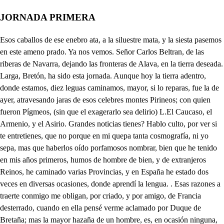
JORNADA PRIMERA
Esos caballos de ese enebro ata, a la siluestre mata, y la siesta pasemos en este ameno prado. Ya nos vemos. Señor Carlos Beltran, de las riberas de Navarra, dejando las fronteras de Alava, en la tierra deseada. Larga, Bretón, ha sido esta jornada. Aunque hoy la tierra adentro, donde estamos, diez leguas caminamos, mayor, si lo reparas, fue la de ayer, atravesando jaras de esos celebres montes Pirineos; con quien fueron Pígmeos, (sin que el exagerarlo sea delirio) L.El Caucaso, el Armenio, y el Asirio. Grandes noticias tienes? Hablo culto, por ver si te entretienes, que no porque en mi quepa tanta cosmografía, ni yo sepa, mas que haberlos oído porfamosos nombrar, bien que he tenido en mis años primeros, humos de hombre de bien, y de extranjeros Reinos, he caminado varias Provincias, y en España he estado dos veces en diversas ocasiones, donde aprendí la lengua. . Esas razones a traerte conmigo me obligan, por criado, y por amigo, de Francia desterrado, cuando en ella pensé verme aclamado por Duque de Bretaña; mas la mayor hazaña de un hombre, es, en ocasión ninguna, no dejarse vencer de la fortuna. Y ansi amigo, yo en esta ocasión, ya que en Francia me fue opuesta, la quiero en otra parte buscar feliz, y del Navarro Marte, segundo Rey Garcia, de esta nueva Cristiana Monarquía, siguiendo las banderas, mejorarla en Naciones extranjeras? sirviéndole en la viva guerra, que tiene con el Moro, altiva empresa de su aliento, y incentivo también de mi ardimiento. Ese bosque vecino, que es de Guévara término imagino. Del Paraiso es copia sucinta: más dime, es este el sitio de la quinta, donde esta Primavera dicen que asiste el Rey? . Si la ventura no mintió, en Ronces. Valles es el mismo; y la quinta de estos valles. tres leguas aún no dista; pero si en tanto que la damos vista. algo en la alforja que campar hubiera. Antes Bretón quisiera; pues ya tan cerca estamos, . no perder tiempo; mas entre esos ramos el bosque adentro sueña gente, y no es poca. Ni parece buena, que hay mucho bonetillo colorado. Moros serán. . Oh perros de ganado. Calla, que aún no han podido vernos. . Más pueden. . Qué? Averme olido. De estos ramos espesos nos valgamos. Dejo de ser Bretón, y soy Juan Ramos. Y como que dormimos, atendamos a ver si los oímos, que junto adonde el Rey asiste ahora emboscada de Moros es traidora, y puede ser que la fortuna intente con este contingente, feliz encaminar hoy mi ventura. La cama es ancha, pero está muy dura. No salga nadie conmigo, y a la vista queden todos el bosque adetro. . Bizarros hacia el camino dos solos han salido. . Ya los veo, aunque atisbo a cierraojos. No hay que aconsejarme Zaide, esto intento yo estoy loco de amor, y más ofendido del desprecio ignominioso, con que el Rey respondió altivo a la fe, con que en retorno de mi pretensión amante, le prometi afectuoso dejarle a Pamplona, cuando Embajador de mi propio, ayer le hablé disfrazado: Díjele, mi Rey famoso Aventarir, que en Pamplona invicto reina, o heroico, Don Garcia, Rey Segundo de Navarra, y sus contornos. Porque le des a Clauela tu sobrina, en matrimonio, de quien por fama, y haberla visto en un retrato, absorto, y enambrado, ha quedado rendido a su obleto hermoso, No pierdas nada. Ya al vuelo algunas palabras cojo, que con la cola del eco me dejan, cuando las oigo. Dejarte a Pamplona libre te promete, y darte todos los esclavos, que en Navarra aprisionaron los otros Reyes sus predecesores, y hacer que Alife, Rey Moro de Zaragoza su padre, en fe de lo que propongo, con tu Imperio se alianze pérpetuamente; de modo, que goces tu Monarquía libre en pacifico solio. Esto en mi nombre propuse, a que respondió furioso: Clavela, Sol de Navarra, es mi sangre, y fuera oprobio de ella, y la ley que venero, darla a un Infiel por esposo que en bruto tálamo aje la más bella flor, que el golfo de Amaltea, coronada, vio de los rociados copos, que el Alba esparcio en rubiés del Zefiro, al manso soplo. Que en lo demás que me dice, con el favor, y el socorro del Conde de Barcelona, y del de Saboya, heroicos pretendientes de Clavela, imagino en tiempo corto, no solamente a Pamplona venrestaurada; mas rotos los hierros de los cautivos, que ya desmenuzo a trozos, llenar de Alarbes esclavos, de sus mazmorras los fondos: Esto dile, y Dios te guarde. No has visto al lunado monstruo de Jarama, que vencido del competidor heroico, que le usurpa, y galantea la hermosa vaca en el soto, aturde el monte a bramidos, y encorbando hacia los codos la cabeza, no pudiendo, vengar en ellos su enojo, los baña de ardiente espuma, y con un golpé, y con otro de la tierra levantando, para más cegarse el polvo, choca con la testa armada con los más robustos troncos? Tal me vi. . Señor, cuidado, porque se ha soltado el toro. Tal me vi desesperado, a vista de quien adoro, competido allí, y vencido de afectos más venturosos; precipitado en mi idea o1 del bruto, y aún casi obrado entre impulsos valerosos. Repórteme en fin, y hablando después con Iñigo Arnoldo, mal contento, que en Navarra por mi espía correspondo; y a quien por cierta promesa tengo de mi parte en todo. Inigo Arnoldo no dijo? Si señor, Don Higo gordo. Calla, que tú estas borracho. Yo fuera en eso el dichoso. No es a quien llevo la carta? Él mismo: a quién digo, como ya tengo a la deshilada en este sitio los Moros juntos, que a la empresa bastan, que con su favor propongo ejecutar, y vestido iré a la Espáñola y todo, para que sin nota hablemos, cuando me avise el dichoso día, que Clauela sale a cazar por estos sotos, para en solo un latrocinio llegar de mi dicha al colmo; que como al presente viven seguros, de que nosotros la tierra les infestemos, fácil ha de ser el robo. A Mahameta Zaragoza, también despaché hoy con otro pliego, en que a mi padre envío de Clavela el prodigioso retrato; porque disculpe con tan peregrino asombro, haberme puesto al desaire, contra quien fuerte le invoco a mi venganza: esta Zaide, es la pena en que me ahogo. Parte luego de Guevara a los campos deleitosos, adonde el Rey en su quinta asiste agora, con todos los más nobles de su Reino, concluyendo el desposorio de Clauela su sobrina; y secreto, y cuidadoso, a Inigo Arnoldo darasle esa carta. Mas que oigo! La gente se ha alborotado. Mirad, que entre esos olmos se ha escondido. Los caballos relincharon, y a nosotros por las espaldas nos cercan cien mil docenas de Moros, de los que el bosque guardaba. Finje presto Bretón, como que me despiertas a voces. Hay tal dormir! somos zorros: despertemos, que es muy tarde, ino estemos a lo bobo hecho un hobillo de carne cada uno: Juan Redondo. Caminantes, que dormían son. . Rendios. No me postro fácilmente a poco riesgo. cuál es mucho, si este es poco? Que bizarro Caballero: teneos, y volved todos al monte. . Si tú lo mandas, obedecerte es forzoso. Bien puedes asegurarte: o pasajero, que al ocio . del sueño estabas rendido! que en el traje reconozco ser Frances, y yo no ofendo, aún cuando más me apasióno, a quien nunca me dio causa. Qué razón tan de hombre doc. Callaneció. (to! Mas que intentas, que aún el acero lustroso tienes desnudo en la mano, cuando a tu lado me pongo? Aunque al verte obedecido de esos Alarbes, me asombro, que hoy entre Alava, y Navarra te asisten; o generoso mancebo! por una parte, de mi suerte receloso, no sabiendo a quien confío la vida, entre dudas obro la defensa prevenida; que en cualquier lance dudoso, si es que el fracaso sucede, es del pesar desahogo, no perecer de cobarde, morir sí, de valeroso. Por otra parte discurro, cuando tus acciones noto, que él no dar crédito a ellas, es de tu valor desdoro. Venza, pues, la confianza; más notando que me sobro todo yo a mi aliento, en caso que procedas cauteloso. Ya que estás seguro he dicho; mas porque veas que obro con igual valor al tuyo, aunque aquí en traje de Moros, se disfrazan mis bándidos, y vivo de lo que robo: Buscando un contrario mío, sin saber a donde, o como caminas, vete si gustas, que de estar durmiendo solo con tu criado a estas horas en aqueste bosque umbroso, ser noble, y serforastero, que en traje, y valor conozco, de alguna fortuna alcanzo que vas huyendo, y quejoso parte; porque más seguro estas por la que yo corro; porque en fin nunca se hicieron mal un desdichado a otro. Dame tus pies, seas quien fue- y si en Navarra te importo (res, algo para tus intentos, huésved soy de Inigo Arnoldo, deudo, amigo, y confidente mío, que para un negocio de importancia, me ha enviado a llamar. Qué es lo que oigo! A Francia con toda prisa: más porque algo tenebroso el cielo se va poniendo, libre la licencia tomo que me das, y me voy luego; porque el llegar es forzoso hoy allá: mira si mandas en que te obedezca pronto. Aguarda: no te parece; porque tu riesgo es notorio, si alguién que te vio conmigo (aunque en trajeiras tan otro) te conoce, que embiemos la carta con él? No pongo. duda en que será acertado. Dámela, pues. . Que demonios de intentonas son las tuyas? De importancia si las logro, Sabras que el mayor amigo, y por quien más me aficiono de ti, es Arnoldo. . qué dices? Que este pliego cuidadoso le des luego que le veas, porque nos importa a todos, que tu del llamado, es cierto que es para el efecto propio. Aunque no lo se te sirvo con obedecerte en todo: quien diré que me le ha dado? Di, que Carlos Beltran. Cómo? Carlos Beltran, este nombre . es con el que correspondo a Arnoldo en mis cartas siempre. Este con mi nombre propio . se disfraza; mas qué importa. Cómo te llamas? Carloto. . Yo Carlucho. Loco, calla. Por Dios Santo que me envobo de ver cual los dos se cocan, vueltos de su embuste en mo- y de camino discurro (nos, cual son en el mundo todos, que de otra cosa no tratan, más que engañarse uno a otro. Tu amigo seré constante. La misma fe te propongo. Guárdete Carlos el cielo. El, joven te haga dichoso. Fortuna, pues que te hallo feliz ya, no huyas el rostro, Clavela, aunque estoy tan ciego, lince soy ya de tus ojos. Mientras motas ya de cuento, como ansí me lo compongo. Di, y llega presto el caballo. El que vi