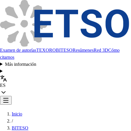
Examen de autorías
TEXORO
BITESO
Resúmenes
Red 3D
Cómo
citarnos
Más información
ES
Inicio
/
BITESO