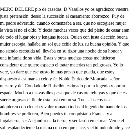
MERO DEL ERE plo de casadas. D Vasallos yo os agradezco vuestra justa pretensión, deseo la succesión el casamiento aborrezco. Fuy de mi padre advertido. cuando comenzaba a ser, que no escogiese mujer la vista si no el oído. Y decía muchas veces que del pleito de casar eran de todo el lugar ojos y lenguas jueces. Quien con justa elección buena mujer escogia, hallaba un sol que ceñía de luz su buena opinión, Y que no siendo escogida tal, llevaba en su rigor una noche de su honor y una infamia de su vida. Estas y otras muchas cosas me hicieron considerar que quiere espacio el tratar materias tan peligrosas. Yo lo veré, yo daré que ese gusto lo más presto que pueda, que estoy dispuesto a estimar su celo y fe. Noble Énrico de Moncada, señor nuestro y del Condado de Ruisellón estimado por tu ingenio y por tu espada. Mucho a tus vasallos pesa que de casarte rehuyas y que de esa suerte arguyas el fin de esta justa empresa. Todas las cosas se adquieren con ciencia y valor romano todas al ingenio humano de los hombres se prefieren, Bien puedes tu conquistar a Francia y a Ingalaterra, ser Alejandro en la tierra, y ser Jasón en el mar. Verde el sol resplandeciente la misma cuna en que nace, y el túmulo donde yace por el opuesto Ocidente. Medir con pasos iguales más tierra por todo el suelo, que en las esferas del cielo La ciencia y compás de Tales. Mas no por la tuya hallar ni con paces, ni con guerras tal mujer aunque no yerras en procurar acertar. El conformaros los dos del mismo cielo ha de ser porque la buena mujer viene de mano de Dios. Da este gusto a tus vasallos noble Enrico ansi te veas con el laurel que deseas, y ansi tus fuertes caballos. Verán el corriente Cona con mil trofeos y lazos, y cerque Dafne, a dos brazos tu celada y tu corona. Que si no hubieran mirado que no hay cosa que te mueva, o la que algún libre lleva huyendo de ser casado. Lo que es imposible en ti no se dieran priesa ahora paraque le des señora que de trasados de ti. Tú no amas cosa alguna de tu estado que te impide que temor se descomide a tu valor y fortuna. Cómo puede un gran señor errar en su casamiento siendo un claro fundamento del Polo de tu valor. La mujer, que tu consejo elija espejo será que con tu luz servira a tus estados de espejo. Esta hallaran en Castilla, Aragón, o Portugal, Francia, o Saboya tu igual digna de tu cetro y silla. Ea señor da este guito a quien te adora y desea que siempre su dueño sea tu casa y tu nombre Augusto. Digo que lo mirare amigos con más cuidado. Del Romano celebrado empresa famosa fue. El áncora y el Delfín para darnos a entender que espacio y priesa ha de haber date espacio y priesa al fin. Yo os juro determinarme lo más presto que yo pueda que no es poco que os conceda la voluntad de casarme. Que os juro que antes entrara de una tigre en una cueva y con fuerza heroica y nueva de los pechos le quitara. Un hijo, o con un león entrara a hacer desafío con más fortaleza, o brío, que Lisimaco, o Sansón. O me abrázara desnudo con las sierpes de la Oconte, o subiera al hombro el monte quel fuerte Milón no pudo. el Libano de damasco pusera atlántica frente o llevara eternamente de Sisifo el gran peñasco. O la torre de Babel pretendiera edificar, o pretendiera agotar el mar sacando agua de él. Qué casarme ni vivir una hora sola casado, porque un casamiento errado no es tanta penamorir. Mil mujeres virtuosas coronan sus maridos. de gloria. Y mil ofendidos se quejan de muchas cosas. Mas que pretendéis contarme lo que Porciay Artemisa paraque me de más prisa con este ejemplo a casarme. Como si Fabia y Albanía, Rosimunda y otras mil, no acompañaran la vil y deshonesta Agripina. Ahora bien nada me agrada como decirme los dos que de la mano de Dios viene la mujer honrada. Esto espero y eso creo eso le pido y os juro que sola virtud procuro que es el dote que deseo. No hayáis miedo que me lleguen cantidad ni calidad, virtud, fama, honestidad, me den, lo demás me nieguen. Yo escogeré tal mujer y la provaré de modo que la halle buena en todo porque en todo lo ha de ser hoy pienso amigos ques día de ir a la cárcel. Ansí. lo esperan todos de ti que es ley de este estado, Y mía, ques mucha razón. El cielo tu vida aumente. Énrico es hombre prudente. Prudencia es la remisión que teme este hombre. No sé. Porque cela el casar mal. Si un hombre tan principal lo teme el sabe porque. Aunque por Astrología le hubieran adevinado que había de ser mal casado. La opinión del pueblo y mía es que debe de ser casto a más no poder. Si es eso ya temo algún mal suceso. Cualquier temor contrasto con su virtud. viene un Reino a sujeción y a veces dueño a disgusto. Este todo apercibido. 1. Perros y alcones lo están. Traiga Ardenio el gabilan que está herido de la garza aunque pienso que desea matar algún jabalí. No ves lo que pasa aquí en esto su vida emplea. Y a cierta porque la caza dinigna de Príncipes es. Todo cuanto en ella ves es de una guerra la traza hace muy fuertes los hombres, cría gallardos soldados. Haz que tengan ensillados para cuatro gentilhombres Fabio otros tantos caballos. 2. Voy estarán avisados. Va esta tarde su excelencia a caza como otras veces. Justa privanza mereces por tu ingenio y diligencia, a donde va. A Miraflor. Volvera presto. No sé, que como en ocio se ve trátale el campo mejor. Mucho huye de la Corté. Es toda la filosofía. Trata el casarse. Querría mas no hay quien mujer le corte a medida de su idea, que la bien imaginada Lucrecia en el ser honrada en amor Ysicratea, Nicostrata en el saber Judich; en la fortaleza y Edbanes en la firmeza, Y donde aura tal mujer. Muchas hay y muchas tiene, y ha tenido el mundo tales A príncipes sus iguales menos Tebaldo conviene. Tan alta filosofía porque de ese proceder se suele el gran monstruo hacer como el que Tebas tenía. Yo aseguro que no vuelve a la ciudad en un mes. También puede ser que en tres si a no venir se resuelve, donde está ahora En audiencia ques ley que al año asista tres veces. Será su vista de perdón y de clemencia esto voy a prevenir. Dios le de al Conde mujer tan justa que pueda ser que se la pueda vestir. Viendo tantos desengaños que a cierta entender podrías lo que es para muchos años. , que dicen que se ausentó. Llamad alcade a visita si prevenidos están. Ya tu piedad solicita su culpa y saliendo van, tu heroico señor imita la grandeza gloriosa de tus pasados, aquí está una mujer hermosa. Mujer viene. Señor sí. Mujer la primera cosa leed su causa. Está presa Fabia que Fabia se llama por sospecha Un poco cesa que es sospecha. Voz y fama, no hay testigos ni confiesa. De que es la fama. De haber muerto a Eraclió su marido. Bien digo yo que ha de ser muy pesado y muy temido esto de buscar mujer, que es el indicio. Murió con bascas y amanecio casada con un criado suyo Trebacio es llamado, Ya de la fuga el indicio es de las leyes muy fuerte rea de este maleficio, porque le diste la muerte ved que principio de oficio. Señor invidias han sido y celos de otra mujer por mi segundo marido. Quieres tu adulterio ver sino provado entendido. Cómo. Si no le trataras invidia del que murio nunca con él te casaras tan presto, ni aún pienso yo que aún hombre vil te igualaras, Antes porque conocía su virtud quise estimar la mucha que en este via y por más honra no estar sin amparo de hombre un día. En una noche pensaste un casamiento. Pues no. Dormiste. Dormí. Trazaste en el tiempo que quedo la boda que ejecutaste. Sí señor. Debió de ser una hora el tiempo. esa aura sido. ̱. En una hora una mujer decreta y busca marido. Pues que ciencia es menester. Pues como yo no me atrevo y en tantos años no pruebo que tú no puedes errar porque si le has de matar siempre hallaras otro nuevo. Yo matarle. No buscaras tan apriesa otro marido si al pasado no mataras que ya tenías sabido remedio si en este erraras ahora bien este es el día de perdonar lo dudoso, vete libre que a fe mía que te castigue tu esposo mucho más que yo podía. Que viendo tu liviandad o sospechando, o sabiendo, que has muerto con tal crueldad al otro marido haciendo a un siervo infame amistad. Él te pondrá de tal suerte quel te de la muerte allá con que des fin a su suerte, o te traigan presto acá porque le has dado la muertte, Aquí ante ti se presentan este hombre y esta mujer, Qué piden. Piedad intentan. Que han hecho. Aquí puedes ver lo que los testigos cuentan, Flora pide fuerza a Arnesto, con palabras que la dio. Es engaño manifiesto el decir que la forzó si es que la palabra ha puesto, que si palabra la dio no le forzó pues por ella en la fuerza se rindio, que no es forzarla vencerla, si él, interes la vencio, que dices Flora. Qué he sido o forzada, o obligada, con fe de ser mi marido. Dístesela Está engañada, Ay testigos. Esos pido. Que testigos que es provanza hecha entre deudos y amigos. De ti tengo confianza. Todos son falsos testigos. Qué mayor que tu mudanza di Flora tan fácil cosa es el casar que aunque gusto se tiene por rigurosa que de un hombre a su digusto mueres por llamarte esposa, loco está el mundo que es esto lo que temo voluntario te piden por fuerza Arnesto, o pincel que por ser vario tal belleza te ha compuesto, pero tú como has negado la palabra que le has dado tiniéndola obligación. Cuales tan precisas son que obliguen a ser casado. y cuando se la tuviera no era bien se la negara y que casarme temiera si Flora en fuerza repara mayor Flora me la hiciera que yo el cuerpo le force si es verdad que le ofendí, pero más claro se ve que el alma me fuerza a mí, que desque casado esté pido fuerza que es mayor que la del cuerpo del alma. Que bien habla en mi temor la vela esperanza calma que navegas mar de honor ahora bien a Flora doy mil ducados vaya Arnesto libre. A tus pies Conde estoy. Cásate Flora con esto. Tu esclava y tu hechura soy. Tu Arnesto mira no des por gustos de voluntad tan soberano interes que iguala a la voluntad ninguna ociosa lo es, no puede un frágil contento obligarte a casamiento, y cuando eso haya de ser cuestete el hallar mujer mil años de pensamiento, Tu consejo gran