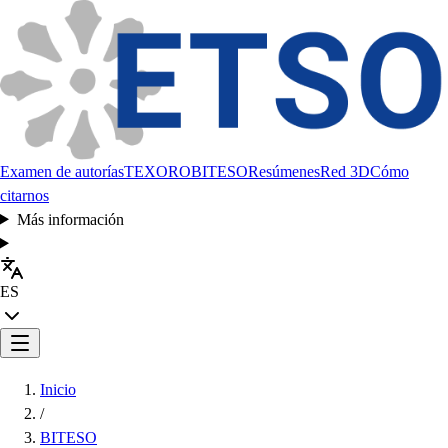
Examen de autorías
TEXORO
BITESO
Resúmenes
Red 3D
Cómo
citarnos
Más información
ES
Inicio
/
BITESO