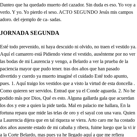
JORNADA SEGUNDA
Esté todo prevenido, ni haya descuido ni olvido, no traen el vestido ya. Aquí el camarero está Pidiendo viene el vestido, ausénteme por no ver las bodas de mi Laurencia y vengo, a Belardo a ver la prueba de la paciencia mayor que pudo tener. tras dos años que han pasado divertido y cuerdo ya muerto imaginé el cuidado Esté todo apunto, pues. 1. Aquí traigo los vestidos que a visto la virtud de esta doncella . Como quieren ser servidos. Entrad que ya el Conde aguarda. 2. No he podido más por Dios, Qué es esto. Alguna gallarda gala que acuerdan los dos y este a quien la pide tarda. Mal en palacio me hallara, En la fortuna repara que mide las telas de oro y el sayal con una vara. Quien a Laurencia dijera que en tal riqueza se viera. Arto caro me ha costado dos años ausente estado de mi cabaña y ribera, fuime luego que la vi ir a la Corte Belardo, mas pues ya he llegado aquí a que me refiera aguardo. Oye. Di. Acabando de comer en una pobre cabaña Laurencia y el Conde Enrico sangre ilustre de Moncada, y Lauro su padre viejo sobre unas maguntas tablas en que se veya más de ellas que de las limpias toallas, vino una verde carroza cubierta de seda y plata, que tiraban seis caballos más blancos que los de el Alba, llegó aquel prado que entonces parece que se espantaba de ver carroza de seda donde vio carros de plata, y saliendo el Condé Enrico con la señora, o serrana, de Ruisellón y estos montes asida la mano blanca vio que el viejo detrás de él arri mándose a una caña, venía diciendo espera, Conde mi señor aguarda de esa joya que me llevas, aunque en sayal engastada, mira el alma por quien sube a donde tú la levantas no mires su rustiqueza que aunque es de barro la casa el alma es toda de perlas, engasta en perlas el alma: yo os prometo respondía el Conde de regalarla, como a prenda que los cielos me ha dado por ser tan alta, y ójala que yo pudiera hacer la Reina de España, como en Ruisellón Condesa, y entonces volvió a abrazarla: estaba abierto el estribo y de rodillas estaban caballeros gentilhombres y alabarderos de guarda, entra Laurencia en el coche sobre un sayuelo de grana esparcida la madeja por los hombros y la espalda, que no pudiendo los hombros sustentar belleza tanta, pidieron favor y ayuda y repartieron su Arabia: partió la carroza a vista del viejo y de las zagalas, de los pastores, del Río, fuentes, olmos, y cabañas, lloraban todos, y todas, decían, Laurencia falta, ya no veremos Abril Fabonio, Césiro, y Alba, ya no esperen fértil año los campos y vegas llanas, sino en vez de verdes trigos amápolas y gamarzas, hasta aquella misma noche se vieron en partes varias ahullar lobos, ladrar perros, gemir novillos y vacas: Llegó a la Corte y salieron muchas damas cortesanas mirando vuelta en Condesa la que guardó veinte cabras, quitáronla luego el traje trujeron sayas bordadas, en vez del tosco sayuelo y de las groseras mangas, pusiéronle mil cadenas en vez de patena y sartas, y celébranse las bodas con fiestas de tres semanas, y estas pasadas Danteo Lauren- B4 Laurencia se halla preñada, de una niña que a su tiempo salió como flor de zarza, a sido tan buena a todos a sido a todos tan grata, que la adoran y bendicen al Conde, que blasfemaban, y más ahora que ha dado un niño que no le igualan Adonis, ni el mismo Amor, perdone Apolo y Diana cuyo bautismo que es hoy la ciudad tiene alterada, mas ya la música suena y vuelven de dar el gua. Llegad más cerca que está mi señora la Condesa a la ventana o pues ya. Se ha levantado. Harto pesa al Conde. Envidia me da. No estés Danteo envidioso, Si tiene de verse ausente si la amaste ama su bien. De mi suerte estoy quejoso. Allí unos vidrios se ven y en ellos un sol hermoso, mas si fuese la parida. Ay Belardo si ella es muerte ha de ser mi venida. Besarle quiero los pies. Yo ofrecerle estotra vida. Mas no se como me atreva aunque alaban su humildad. Porque el ver que no la mueva, a inchazón la majestad se tiene por cosa nueva, señora que un tiempo fuiste de nuestras pobres cabañas cuando tanto enriqueciste de gloria aquellas montañas, como el sol de luz la viste pues dicen que tu trofeo es la humildad en que veo tu entendimiento gallardo, vuelve la vista a Belardo y la memoria a Danteo, baja tus ojos al suelo del cielo de tu valor donde a esa vida el cielo lleno de piadoso amor de la virtud de tu celo que no quedara manchado tu sol por tocarle el lodo a este sayal. Si ha quedado en quien ha quedado todo lo que es humildad trasado mire en ella los que allí vio con tanto amor y fe y entre muchos mire en mí y esto que decir no sé. montes, árboles, y fuentes, quejosos, que haré yo triste con alma, y alma que asiste a tantas penas presente, no porque del bien me pesa que le han dado tanta prisa mas porque la suba el hado para ser yo desdichado desde pastora a Condesa hay tal juego de fortuna, hay tal perder y ganar. Aquí como allá soy una pastores de aquel lugar que fue mi primera cuna, Dios sabe cuanta alegría recibo en veros pues vi con veros la imagen mía, eso mismo soy aquí que en la montaña solía, no muda el alma el lugar si el traje puede mudarse, que antes la humildad crecio que allá fue porque nacio y aquí porque ha de cesar, pero no lo quiera Dios entrad a verme en palacio entrad y habladme los dos. Cuándo aura señora espacio de poder hablar con vos. En cesando aquesta fiesta, y porque el Conde me aguarda adiós. Qué humilde y que honesta. Qué señora y que gallarda. Que alegre y cortes respuesta. Contento de verla voy, vengado voy de su ausencia yo vuelvo a los montes hoy y de que que vi su presencia pido albricias, nuevas doy. Vamos que mueren de ausentes, y pienso que las dará cualquiera a quien se lo cuentes, . Extrañas quimeras son los árboles su maná, y sus cristales las fuentes. Extrañas cosas me cuentas. No se parezcan extrañas Tibaldo pues me acompañas, y pues que servirme intentas he visto tanta humildad en Laurencia que he querido certificar si es fingido a mi propia voluntad. Yo me he puesto en entender perdónenme si es error a que llegara el valor de la más cuerda mujer. Porque si esta que es discreta llega a lo que yo he pensado verá este siglo engañado que hay una mujer perfeta. Luego también la querrás en cuanto es honesta. No merecieras respuesta oye y no lo digas más. Nunca un hombre ha de provar la espada ni la mujer porque esta puedes torcer y aquella puedes quebrar. Es quien probarlas celebra como quien vidrio ha provado para ver si esta cascado que cuando lo prueban quiebra. En lo que yo te avise la quiero provar no más. No lo intentare jamás y te confieso que haré. Pues hablala y lo que digo pondrás en ejecución. no le puedo replicar aunque por Dios que me pesa aquí viene la Condesa si podré acertarla a hablar. Soberbios edificios, torres bellas dorados paramentos y techumbres cuyas piramidades pesadumbres quieren servir de vala a las estrellas vosotras que en las sierras porque en ellas nací tenéis en poco y de las cumbres que ven primero las celestes lumbres altivos murmuráis tan lejos de ellas: palacios ricos donde está el contento está en vuestros tesoros y riquezas o en la seguridad del pensamiento o cuán seguro estado es la pobreza pues no puede temer que humille el vien su miserable estado a más bajeza (to Bien creo que en mi color y en el hablarte turbado conocerás mi cuidado indicios de mi dolor. Quisiera no haber nacido por no darte aquesta nueva del valor última prueba que has con el Conde tenido. Del cual estás satisfecha que ha merecido llegar a enternecerme y quitar de tu opinión la sospecha. Yo vengo en fin de su parte Si de su parte venías Tibaldo porque temías. Por no ofenderle. Es culparte que no me puede venir de parte del Conde cosa que no la escuche gozosa bien me la puedes decir, que dudas, de que enmudeces, que vas a hablar y te paras, si es del Conde en que reparas. Diamante en valor pareces no se yo como decirte lo que el Conde me ha mandado y ya tú el modo has hallado con que lo puedas sufrir. Si Tibaldo que quien ama halla presto la obediencia Luego hallaras la paciencia. Que me dé en el mundo fama Pues has de saber quel Conde de sus vasallos cansado sin tomar contigo estado a quien es no corresponde. Y ellos lo toman tan mal dice que quiere agradarlos que junto a otro Rey vasallos y más si el poder es tal. Anse de tratar muy bien y pues ya tiene heredero que no salga con lucero pues parece al sol también. Tu hija dice que pida y que la lleve, no se como lo diga. Porque. Donde le quite la vida. Tibaldo el Conde es el dueño de ella y de mi gusto es que se la dé y tú le des gusto pues que yo te enseño. Y tienen mucha razón sus vasallos en quejarse de que a querido infamarse con tan baja sujeción. Ya mi padre le avisaba ya se lo dije y quería mas mi campo en que vivía quel palacio en quel estaba. Porque entonces no miró la murmuración presente pues era el Conde prudente mas como le culpo yo. Puede el Conde errar en nada aunque sea contra mí no, mal hable que nací a su servicio obligada. Por vasalla es justa ley y por mujer mucho más como por ella no vas ques ley un gusto de un Rey. Ea pues en que reparas. Llorando oyéndote estoy. De la fortuna desde hoy sabrás que tiene dos caras. Mostrome la alegre ayer hoy me ha mostrado la triste mira tú en lo que consiste en volver, o no volver. No hay cosa sigura alguna porque está en volver la cara esta fortuna y repara en que es mujer la fortuna. Ve Tibaldo y por mi vida si la has estimado en algo que a un caballero a un hidalgo bien es que una mujer pida. Y más tan pobre mujer y de su señor dejada con quien estaba casada no ha mucho pienso que ayer. Que no pongas en tal parte a este Ángel que de las fieras sea sustento. Tu pudieras serlo a transformarte el arte. Porque, que cosa más fiera que verte tan obediente viendo el Ángel inocente y condenado a que muera. Voy por el pues tú no vas y te ha faltado valor. Oyes aquesto señor ce Conde, ce donde estás. Aquí detrás escondido viendo esta heroica matrona digna de mayor corona que todas las que han nacido. En esta presente edad que s