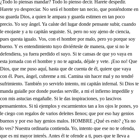
¿Todo lo piensas mandar? Todo lo pienso decir. Harete despedir. Harete yo despreciar. No será el hombre tan necio, que poniéndome en su guarda Dios, a quien le ampara y guarda estimen en tan poco precio. Yo soy ángel. Ya caíste del lugar donde pensaste subir, cuando le enojaste y a tu capitán seguiste. Si, pero no soy ajeno de ciencia, pues questa igualo. Vos, con el hombre por malo, pero yo porque soy bueno. Y es entendimiento tuyo diviértesle de manera, que si no le defendiera, ya fuera perdido el suyo. Si te cansas de que yo vaya en esta jornada con el hombre y no te agrada, déjale y vete. ¡Eso no! Que Dios, que me puso aquí, hasta que de cuenta de él, quiere que vaya con él. Pues, ángel, cubreme a mi. Camina sin hacer mal y no tendré sufrimiento. También yo servirlo intento, mi capitán infernal. Si Dios te manda guialle por donde puedas serville, a mi el infierno impedille y con mis astucias engañalle. Si le das inspiraciones, yo lascivos pensamientos. Si tú ejemplos y escarmientos tan a los ojos le pones, yo le ciego con regalos de varios deleites llenos; que por eso hay genios buenos y por eso hay genios malos. HOMBRE ¿Qué es esto? ¿Ya no lo ves? Nuestra ordinaria contienda. Yo, intento que ese no te ofenda, que es mi mayor interés. Antes él te ofende a ti, pues que te lleva a perder. Cada día he de entender esta guerra contra mi. Id, por Dios, quedos los dos, pues es breve la jornada. Como quien no dice nada, ganar o perder, adiós. Que descanses del camino en esta ciudad deseo. A lo que en sus muros veo, naturalmente me inclino. Antes no, pues no hay en ella lugar para el alma centro. Entremos, ángel, adentro. Mis genios, vamos a vella. Esta es la ciudad humana Mira el peligro en que estás, pues a la celeste vas. Esta es Gustosa. Es muy vana. Esta es Alegre. Esta es Triste. Esta es Dulce. Esta es Amarga. Que linda carga, y que larga. De tal engaño se viste. Esta plaza es el contento, del regalo es esta calle, por aquí bajan al valle del dulce entretenimiento. Aquella es la platería, de oro, de mocedad, aquí venden brevedad, hermosura y gallardía; aquí están los mercaderes de los placeres mundanos. Sí, pero todos son vanos. En efecto, son placeres. Aquí es la conversación de los ociosos, aquí hablan de otro y de sí. Dulce es la murmuración. Antes amarga a la vida, pues a tantos desgobierna y malo para la eterna. Que siempre aqueste me impida. Más, que en aquesta ciudad no le enseñas nobles calles, que no es posible que calles. He de callar la verdad. Calle de Santa María, de San Pablo y Santiago. No hay aquí sino el estrago de engaño y alevosía; más que no hay puerta del Sol con cuya lave su engaño, ni calle del desengaño. No hay en el mundo crisol como tu genio y el mío, que apure todas las cosas. Mira estas calles hermosas y las del libre albedrío. Es ansí que dios te dio, porque con tu libertad, sigas al bien. Es verdad, y esa voy buscando yo. Pues, ¿cómo vas por aquí? ¡Oh, que gallardo palacio! Hombre, mírale despacio. Que hermosura tiene en sí. A la gran Babilonia todos se rindan, pues en vaso de oro beben y brindan. Hombres, bien podéis llegar. No llegues, que aqueste vino te pondrá en el desatino que a tantos suele cegar. La gran Babilonia es esta, sobre su silla sentada. Bebe, y no se te de nada, goza de tan dulce fiesta, brindale, amigo Apetito. ¡Brindis hombre!, haz la razón. De los que aquí están ¿quién son? ¿Ya no ves su nombre escrito? Blasfemia es, ¿no lo ves? Los que cantan son amigos, que, desta gloria testigos, quieren que parte les des. Aquel es la Juventud, este el Deleite se llama. ¿Queréis, bellísima dama, brindarme a vuestra salud? Guárdate de hechizos. Bebe. Bebe y bebamos los dos. Tan presto olvidas a Dios. Déjame que el vaso pruebe. (bebe) Dulce licor. ¡Estremado! Sin seso de verle estoy. Con vos por paje me voy. Vente, Apetito, a mi lado. Quien bebe del vaso de mis deleites, no se busque a sí mismo cuando recuerde. Buen lance habemos echado, la jornada va perdida, pues, si erráis la de la vida, hombre, quedaréis burlado. Yo, que soy vuestro cuidado, queréis que me quede atrás. Hola, Temor, ¿dónde estás? Más, si los criados buenos no se echan en casa menos, ¿de qué sirve servir más? Desde edad de discreción comenzamos la jornada de vida, que, para amada, que tales sus cosos son. Y, aunque con la espiración, el buen genio le previno del peligro del camino, al hombre con su regalo ha podido tanto el malo que sigue su desatino. No se que tengo de hacer, que si aborrece mi nombre, para remediar al hombre no me querrá hablar ni ver. Aquí debe de tener esta noche la posada, no quedará mal pagada si con el alma lo queda; rica y preciosa moneda, con normas de Dios sellada. Altamente descansé. Lindos regalos había. Bravamente se bebía. ¿Haste holgado? Si, al afán. No hemos topado posada de tanto gusto como esta; todo era música y fiesta, mesa y cama regalada. Contento vas, Apetito. ¡Qué triste está el ángel Bueno! Es este camino ajeno del bien que te solicito. He de dar cuenta de ti y en tristézcome de verte ya caminando a la muerte. Y yo te lo digo ansí. ¿Quién eres? ¿Ya se te olvida de aquel tu antiguo criado? ¡Oh, Cuidado! Voy caminando a la vida. (ruido dentro de locos) Mal genio, ¿qué casa es esta? Esta es casa del engaño. ¿Qué grita? y, ¡qué ruido extraño! El nombre lo manifiesta. Es un hospital de locos del Mundo; entrémosle a ver. Hospital es menester. Si, que los cuerdos son pocos. y vino, locos que hacen los cinco bandoleros de a la Ni una palabra han de hablar cuando haya gente de fuera. Callad, Mundo, que muy poco fuera de casa se queda. Cual, que desnudo o descalzo, que la religión profesa. no viene a vuestro hospital por lo mucho que os desprecia. Que, en los demás en que he estado, no hallareis la vida enferma de vuestra locura, Mundo. Que digo que das las lenguas, que habrá azote que levante la roncha de vara y media. Yo, a lo mejor que do estoy, no hay hombre que os obedezca como el Juego. Siempre, Juego, fue notable tu obediencia. Pues de mi no decís nada, que mi bolson es mi lema, a este adoro, a este regalo. Y, ¿quien como yo se precia de seros, padre, obediente? Señor maestro, aquí llega el hombre que va camino de aquesta vida a la eterna. Va descubriendo las cosas de mayor contento vuestras, y, esta cosa del engaño despacio quisiera verla. Habladle, de que viene rico de sentidos y potencias; que no dejará de daros algo que serviros pueda. Seáis, señor, bienvenido. ¡Oh, Mundo! Y enhorabuena; vengais a vuestro hospital ¿qué mandáis? ¿Qué gente es esta? Aquel loco es la Ambición, que aquella escala de cuerda anda poniendo a los vientos. Difíciles pasos trueca desde un oficio a otro oficio. ¿En qué consiste su tema? En que cuanto más alcanza de ninguno se contenta. ¿Quién es aquella mujer que en el espejo contempla su rostro? Vana hermosura, que, con notable soberbia, se viste, enriquece en joya, se lava, pule y afeita para hacer idolatrar mil ignorantes en ella. El que abraza aquel bolsón y le regala y le besa es la avaricia, este loco da en adquirir grande hacienda, que guardaba con mil llaves, a él, ni a nadie aprovecha. Aprovechará en su muerte a quién tocare su hacienda y él pagara en el infierno el no haber dado a su puerta limosna al hombre. Aquel loco. que la bajara voltea, es el Juego, este cuitado de noche y de día juega con tan gran desasosiego que sigan hasta que pierda. Vuelve a jugar, y, si pierde, por ganar vuelve a su tema. Cobra mil enfermedades por no alzarse de una mesa, y, últimamente ha perdido al tiempo, aunque mis riquezas hubiese ganado todas cuanto, y más, que todos medran. ¿Quién es aquel tan furioso? Este no hay hombre que duerma ni coma y aunque le atemos de mil cadenas se suelta. Es la venganza del mundo que anda por montes y cuerdas tanto que en los ignorantes de los culpados le venga. Con esta escala sí quiero que hasta los cielos petentra tengo de subir y hurtalles su sol, su luna y estrellas. ¡Oh la de Luzbel! Soy hijo que me ha engendrado y me engendra; hermano soy de Demenbrot, armas son de mi nobleza la torre de Babilonia. Afuera, teneos, afuera, que si soy fuego no habrá quien no me llore o me tema. Bueno es que diga Dios que, a sola su mano inmensa, remita yo mis venganzas. Hízolo de esa manera, yo al matando a masas (Mirándose en el espejo) No soy por extremo bella ¡ay Betsabé! como yo, hay quien como yo merezca que todo el mundo me adore; que Dina y Tamar pudieran matar ansí aquel Amor con tan divina Belleza. (Abrasa el volcán) Rodó mi alma y vida aunque mil lázaros viera que vinieran a alcanzar las migajas de mi mesa, no diera un cuarto de vos; y si mil veces me enseña en sus brazos Abraham la gloria del pobre abierta, no he de tomar escarmiento que no es posible que tenga sed del agua que le sobra. Bastos me faltan primera. Su genio Fuego. En buena hora. Yo también. Baraja. Espera, ¿qué juego? El quince. Pues vaya. Toma Ambición las primeras. (Dale cartas) Dos reyes son, yo pase pase pero la ambición siempre imagina que reina. Tunia Venganza. ¡Oh, qué bien! (Vase echando cartas) siete bastos buena es esta esta noche a cierto hidalgo daré de palos con ella. Toma. También la espadilla o que cuchillada fuera doy a un bellaco, más quiero. Toma. Un caballo es aquesta. Diez y ocho. Yo pasé, pero el caballo me queda para huir de la justicia a Zaragoza y Valencia. Toma, Avaricia. Siete oros, linda carta. Y cómo buena. Otra el as de oros, también ocho tengo, otra pequeña, tres oros, picas, vengan más. Todas, oros. Todas entran en mi pecho y no me bastan Pues en once no te quedas. No, que siempre quieres más. El seis. Pasaste. Aunque sea perdiéndol