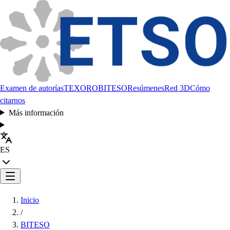
Examen de autorías
TEXORO
BITESO
Resúmenes
Red 3D
Cómo
citarnos
Más información
ES
Inicio
/
BITESO