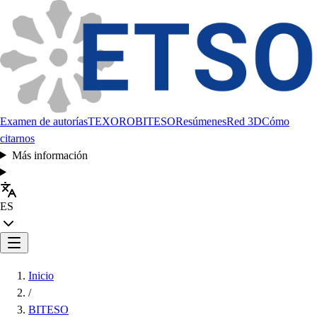
Examen de autorías
TEXORO
BITESO
Resúmenes
Red 3D
Cómo
citarnos
Más información
ES
Inicio
/
BITESO