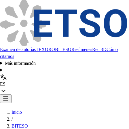
Examen de autorías
TEXORO
BITESO
Resúmenes
Red 3D
Cómo
citarnos
Más información
ES
Inicio
/
BITESO