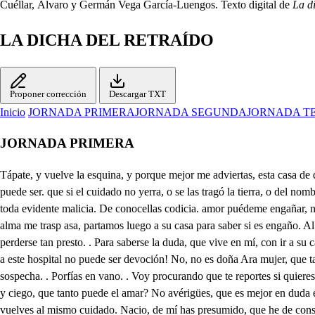
Cuéllar, Álvaro y Germán Vega García-Luengos. Texto digital de
La di
LA DICHA DEL RETRAÍDO
Proponer corrección
Descargar TXT
Inicio
JORNADA PRIMERA
JORNADA SEGUNDA
JORNADA T
JORNADA PRIMERA
Tápate, y vuelve la esquina, y porque mejor me adviertas, esta casa de dos puertas toma donde se imagina mi deseo asegurado. Dálgate Dios por señor, galán tan perseguidor, no te da nada cuidado. Síguela. . No puede ser. que si el cuidado no yerra, o se las tragó la tierra, o del nombre de mujer, valiéndose la tapada, que te ha dado pesadumbre, su asilo fue en la costumbre, que en ellas fue mejorada, de engañar, y de negar toda evidente malicia. De conocellas codicia. amor puédeme engañar, no es doña Ana, o estoy loco, o con rabiosos desvelos se percipitan mis celos: y pues tan rabioso toco mi daño a mi desengaño, que hasta el alma me trasp asa, partamos luego a su casa para saber si es engaño. Al revolver esta esquina perdimos su airoso talle, no hay duda, que de esta calle está la suya vecina. Porque a no ser esto así, no era posible perderse tan presto. . Para saberse la duda, que vive en mí, con ir a su casa ahora de aquesta pena saldré. Bien dices. . Pues sígueme. Oye que su honor desdora esa tan ciega opinión, que te avisa tanto mal, el venir a este hospital no puede ser devoción! No, no es doña Ara mujer, que tapada, y de aquel arte pueda hallarla en esta parte. Pues pudo el coche traer, salir de la Iglasia, cuando de hablar a don Juan salías, toda sospecha. . Porfías en vano. . Voy procurando que te reportes si quieres. Síguema, que estas pesado. Celoso, y enamorado tu dasengaño no esperes, de que te sirve apurar una sospecha, si luego has de volver loco, y ciego, que tanto puede el amar? No avérigües, que es mejor en duda estar receloso, que aueriguar sospechoso, si después vence el amor. Y quedaras desairado, si la verdad has sabido, y de tu amor persuadido, vuelves al mismo cuidado. Nacio, de mí has presumido, que he de consentir desaires? Oh que apurados donaires, de esos sujetó Cupido, de parla mucho ha de ser, que el amante más severo, si quiere bien un puchero halagüeño, una mujer es en él tan poderoso, dando al olvido lo honrado, que vuelve a lo enamorado, y se traga lo celoso. Por si acaso viene ahora Gerardo, aunque nos perdió, y la noche nos volvió, pon aquases luces, Flora. Ha he la desecha así, saca un libro, y recatada, sin dar sospechas a nada, verá como vuelvo enmí Delimpensado tamor, que al encontrarle tome La luz que mandas dejé, y el consejero mejor, traeré el primero que tope, aunque en aqueste bufete, sin buscarlo me promete sus dulces discursos Lepe. Bien has dicho, siéntate, y deja la puerta abierta, entre sin llamar, y advierta en mi ocupación, mi fe. Ruido siento, ellos son, vamos señora leyendo. Desengañarle pretendo, las mujeres que no harán? Tente, que leyendo están, cómo de un sueño despierto? Buen pensamiento por cierto de estar, señor, por allá. que me ha vuelto al cuerpo el alma con toda el alma prometo. Agrádame este conceto, a mi ver lleva la palma, que es de bien nacido amor. Ya la veo, y no te engañas, que haciándome las pestañas espalda se vi mejor. Que tal llegué a imaginar! Oye la satisfacción que le doy. . Buena ocasión, Impórtame el escuchar. Dice aquí Lope, sujeto que dio a las comedias ser, que quien ama ha de tener de lo que ama buen conceto. Y dice bien el buen Lopo (Hios le manenga en en los cielos) porque un amante con zalos a topebieno rope, sis reparar en losfama, dando la tnma amardor, echa a parderonor. y la opiniónes su nanta, Dios ma liore si un aridio n necio,