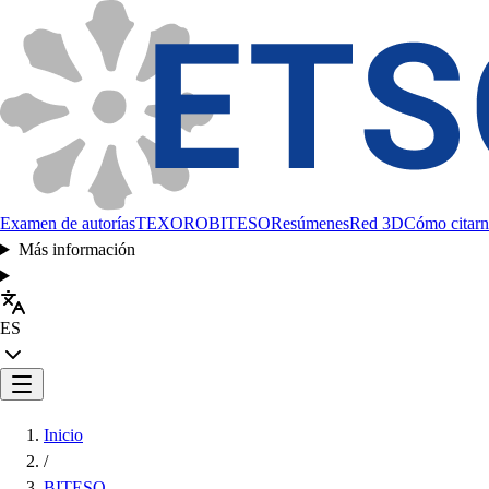
Examen de autorías
TEXORO
BITESO
Resúmenes
Red 3D
Cómo citarn
Más información
ES
Inicio
/
BITESO