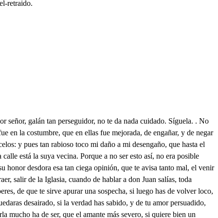
l-retraido.
 atenta, sabrás Flora mía, intentos, que hasta ahora recatada no te he dado cuenta de ellos. que quise a Jerardo sabes, mas no sabes que le quiero, y así, pues que los ignoras, te diré mía pensamientos. Ya sabes que habrá ocho diar, con que cuidado los cuento, mas quien pretende una dicha, que desde el punto primero, que la goza no examine breves minutos al tiempo. Ya sabes que fui celosa, celosa fui, que en saliendo. celosa de su galán, se enamoro de lo ajeno. Si dicen que amor engendra, donde no le ha habido celos, y habiéndole de lo amado, quien ha llegado a tenerlos, el que fue lazo, no más, le deja amor nudo ciego. Celosa fui de Gerardo, mal aliñado el cabello, poco cuidado en el rizo, y a pedazos descompuesto, que son celos, en Otubre río que corre soberbio n con los turbiones que arrojan las nubes, y el lisonjero. Prado que le daba flores para marco de su espejo, segur de cristal deshace, y da sepulcro en su centro. y así celos desbaratan lo más hermoso, y más bello. Llegué amiga a san Andres, que llaman de los Archeros, vile entrar dentro (ay de mí) siendo la Iglesia el remedio de todos, adonde todos hallan paz, buscan sosiego, yo solo hallé mi desdicha, yo sola perdida vuelvo. Entré tras él pues penré que dentro estaba el requiebro, que es mucho olvido de Dios hacer terrero del Templo. Vile hablar con un hidalgo, yo que disfrazada llego, de suerte, que era imposible, aún estando más atento, conocerme; así al oído, cuanto es posible me acerco, y no se que inclinación me llevó al vendado ciego al caballero que hablaba con Jerardo, forastero al parecer, retraído, según lo que hablaban creo, que está, déjole Gerardo, y yo más curiosa (ay cielos) trabé la conversación. que saber; o fuerte incendio de amor, como abrasas rocas, como deshaces soberbios, para sar despojos tuyos, que a tus plantas yacen puestos, Con tal arte, con tal brío me habló, que yo conociendo no se si su discreción, no se si su entendimiento, todo es uno, y que hay que hacer discursos sobre si fueron sus partes para rendirme bastantes, yo lo confieso. Yo me volví enamorada de celosa, según esto, que hay que discurrir el como, sino acudir al remedio. Infórmeme del estado en que tenía su pleito, y que el perdón de la parte solicitana, diciendo, sin poder hablarle más, nos dividió un caballero, que a hablarle llegó, y cortes me despidió: yo que ardiendo entre este amor, que en mi nace, y entre aquel amor que dejó. O no días a las horas, que abre la puerta el silencio, la noche, tapada acudo, examinando inquiriendo, si es posible que hombre tal libre está de amor, no puedo decirte cuanta me he holgado, si no me engaño en aquesto, sabiendo que libre está de los amantes requiebros. Solicita conocerme, pero yo que no concedo mas del hablar, y del manto hago embozo, para ello le he recatado mi nombre: hoy fui con algún deseo de preguntarle quien era la parte, estorbo lo necio Gerardo, volvime a casa con aqueste sentimiento, ni bien viva, ni difunta, luchando entre dos extremos, aborreciendo a Jerardo, y al paso que le aborrezco, deseando declararme con quien se ha entrado en mi pecho a deshacerme la vida, este es Flora mi suceso. Diras, que como a Cerardo he aborrecido tan presto? a que respondo, mirando tantos pia