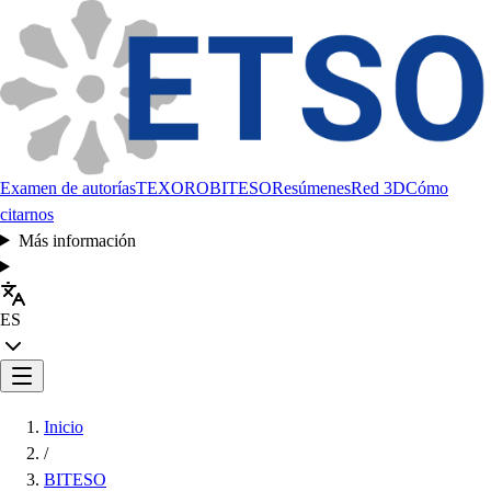
Examen de autorías
TEXORO
BITESO
Resúmenes
Red 3D
Cómo
citarnos
Más información
ES
Inicio
/
BITESO