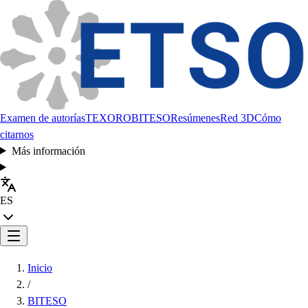
Examen de autorías
TEXORO
BITESO
Resúmenes
Red 3D
Cómo
citarnos
Más información
ES
Inicio
/
BITESO