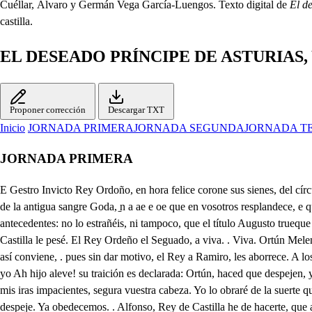
Cuéllar, Álvaro y Germán Vega García-Luengos. Texto digital de
El de
castilla.
EL DESEADO PRÍNCIPE DE ASTURIAS,
Proponer corrección
Descargar TXT
Inicio
JORNADA PRIMERA
JORNADA SEGUNDA
JORNADA T
JORNADA PRIMERA
E Gestro Invicto Rey Ordoño, en hora felice corone sus sienes, del círculo de oro, que le da la fama, y del Laurel sacro que Marte le ofrece. Viva nuestro gran Monarca. Invencibles Asturianos, ilustre clara progenie de la antigua sangre Goda, ̱n a ae e oe que en vosotros resplandece, e que con Reales ceremonias sea el primer Rey que estreno en Asturias coronarme con aplauso tan solemne, no habiéndolo ejecutado sus Reyes antecedentes: no lo estrañéis, ni tampoco, que el título Augusto trueque de Rey de Oviedo, en el noble de Rey de León; pues este es más heroico blasón, a quien Real León ofrece dilatar aqueste Reino aunque a Castilla le pesé. El Rey Ordeño el Seguado, a viva. . Viva. Ortún Melendez, como el Infanté Ramiro ha faltado a tan solemne coronación mía? . Señor, sin duda algún accidente en su salud lo ha causado: discuparle así conviene, . pues sin dar motivo, el Rey a Ramiro, les aborrece. A los Condes de Castilla, que de ti llamados vienen, que a recibir: este, Ortún, su accidente es y a los Reyes no sé miense. Vuestra Alteza vea, que yo Ah hijo aleve! su traición es declarada: Ortún, haced que despejen, y lo que os tengo mandado, luego que dos Condes lleguen, ponedlo en ejecución; y advertid, que sí te pierde por vos, la ocasión, no está de mis iras impacientes, segura vuestra cabeza. Yo lo obraré de la suerte que me ordenas tiranía es de sus iras crueles, que la muerte dé a los Condes de Castilla: obedecerle es forzoso; Caballeros, el Rey manda se despeje. Ya obedecemos. . Alfonso, Rey de Castilla he de hacerte, que a mi ambición, generosa (que hay ambiciones decentes) me viene estrecho el laurel, que el Reino de León me ofrece. Aguardando es toy los Condes de Castilla, que obedientes a cumplir el vasallaje, a que están sujetos, vienen, de que siempre que llamados de los Reyes de León fueren, deben venir a las Cortes. ̱. El intento no comprende s, mi juicio; a qué los convocas? Si desleales y aleves, conferencias con Ramiro, mi aborrecido hijo tienen, traidores va declarados no lo son? mas consu muerte daré castigo a su culpa, y honor a Castilla. . Advierte, señor, que no hay culpa en ellos, pues la que juzgas procede del Infante Don Ramiro, porque cautelosamente el afecro se ha ganado, de la Nobleza y la Plebe de León, con tanto extremo, ̱i que sin que de mí se acuerden, halla aplauso en cuanto obra, sequiso halla en cuanto emprende: mas no me espanto, pues viendo D (porque el Cielo así lo quiere) que mis continuos achaques tan sila salud me tienen, ni esperanza de lograr succesión, que en los Leoneses no es circunstancia menor, pues han anhelado siempre, que su Príncipe de Asturias tenga, quien le represente, y que mis débiles fuerzas me hacen insuficiente, al polvo de la Campaña, y al gobierno de mis Huestes, haciendo razón de estado sus desleales intereses, en que los votos son muchos, y que es ley humana llegue no el resplandeciente Sol de tu vida (que prospere a el Cielos etena) a su ocaso, que amanezca en el Oriente de Asturias el nuevo Sol ode Don Ramiro, pretende; shoy que el apagado mío se sepulté en su occidente y para poder lograrlo amejor, hizo confidentes a los Condes de Castilla, para que con sus poderes Militares, afiancen la Real Corona en su frente, y hay quien dice:: (que mi envidia . me obligue a que degenere de quien soy, contra mi sang