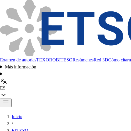
Examen de autorías
TEXORO
BITESO
Resúmenes
Red 3D
Cómo citarn
Más información
ES
Inicio
/
BITESO