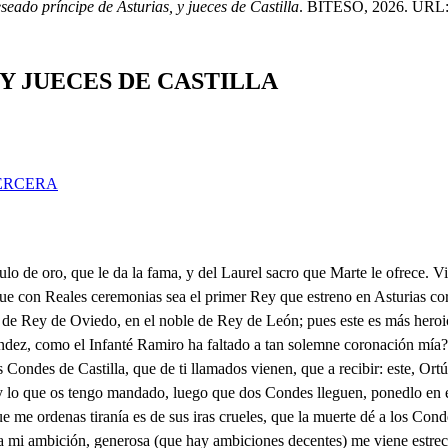
seado príncipe de Asturias, y jueces de Castilla
. BITESO, 2026. URL: ht
 Y JUECES DE CASTILLA
ERCERA
re.) Qué es lo que dicen? Que tiene con ellos hecha alianza para vínculo más fuerte, con la mano de Jeloira, hija del Conde. . Sus pende la voz, que vivo yo mismo, que he de castigar su aleve trato en los Condes; y en él, sin que el enojo me temple, el paterno amor. Señor, tu audiencia lograr pretenden de dos Condes de Castilla, dos Escuderos. . Que entren, Nuño Rasura, y Lain Calvo, son los que tienes presentes. Invicto Ordoño el segundo, Rey de Asturias, los más fieles nobles Condes de Castilla, con Diego Almendarez vienen, hijo de Almódobar Blanco; y a tu precepto obedientes, a cumplir el vasallaje. Cómo no llegan? Te advierten, que han llegado. Para qué? Señor, para merecerte, si ellos lo que deben cumplen. cumplas con lo que los debes en su recibido. . Sí los Reyes antecedentes se dejaron imponer de sus inferiores Leyes; yo que por Rey de León me he coronado las sienes, a los que son mis vasallos, y deben obedecerme, no los salgo a recibir; pues basta favorecerles, cuando son de mi llamados, con que la mano me besen, Señor, vuestra Alteza advierta, son los Condes sus parientes. Y que si vasallos son, lo son voluntariamente, Sin que de vuestra persona a ellos se diferencie mas, que en daros obediencia, siendo lo menos que tienen. Cómo de esta suerte habláis? Hola: Matadle o prendedle, pues contra la orden del Rey su padre Aleves, (se opone, pues me perdéis el respeto, a mi cólera impaciente, no ha de quedar de vosotros. ninguno vivo. 1. Ofenderle no podemos, de su saña huyamos. . Quién causa este estruendo? . Yo lo diré, y si no mejor más breve: Apadrinando a los Condes (por aquel deudo que tienen con nuestra sangre) venía, al mismo tiempo que aquese villano Escuadrón de Guardías a aprisionarlos se atreve, sin que de mi Real Persona el sagrado les valiese: quise estorbarlo, y me dicen, es orden tuya: rempleme algo; pediles con ruegos que sus personas me entreguen, en tanto que yo te hablaba: no quisieron imprudentes, y como soy mal sufrido, tan aprisa destemplema, que sacando de la fragua de mi saña aqueste ardiente rayo con todos envisto, baño las calles de gente, a aqueste hiero, a erte mato; y es cierto, que a no valerse de sus pues, los que han quedado, Sin Guardías llegas a verte. Presos los Condes, qué oigo! Esta traición te mí siempre. Ay osadía más grande! no te dijeron, aleve, que era orden mía? Es verdad, mas no pude creer lo fuese, porque con alevosía, el que es justo Rey no prende leales vas allos. . Traidores son, y tú también lo eres contra tu Rey, y tu padre. Viven los Orbes Celestes, que a no serlo, y otro alguno a pensarlo se atreviese, puesta la mano en la espada, le dijiera::- . Qué? Que miente. Prendedle, y luego a una torre le llevad. . Quién será ese, que esté tan mal con su vida, que por esta punta se entre? Y por esotra: a Garulla a tu lado, señor tienes, que está temblando de miedo. aunque se hace un Holofernes. El acero rinde. . A quién? A tu padre, y Rey. No eres, ni mi padre, ni mi Rey; pues ser mi padre no puede, quien de traidor a su hijo le infama públicamente, dando crédito a cautelas del Príncipe, que pretende, envidiando mi valor, digno de Regios Laureles, ser segundo Caín, pues quitarme la vida quiere; y así por mejor elijo, pues ni Rey, ni padre eres, el desnaturalizarme de uno, y otro, por no hacerte cruel patricida de un hijo, 