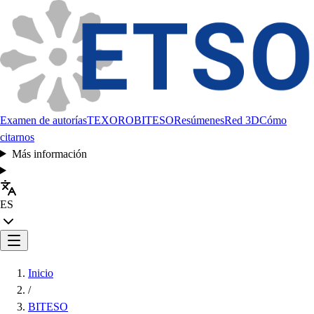
Examen de autorías
TEXORO
BITESO
Resúmenes
Red 3D
Cómo
citarnos
Más información
ES
Inicio
/
BITESO