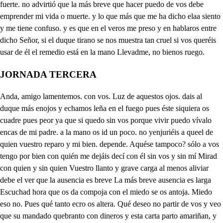
JORNADA TERCERA
Anda, amigo lamentemos. con vos. Luz de aquestos ojos. dais al duque más enojos y echamos leña en el fuego pues éste siquiera os cuadre pues peor ya que si quedo sin vos porque vivir puedo vívalo encas de mi padre. a la mano os id un poco. no yenjuriéis a queel de quien vuestro reparo y mi bien. depende. Aquése tampoco? sólo a vos tengo por bien con quién me dejáis decí con él sin vos y sin mí Mirad con quien y sin quien Vuestro llanto y grave carga al menos aliviar debe el ver que la ausencia es breve La más breve ausencia es larga Escuchad hora que os da compoja con el miedo se os antoja. Miedo eso no. Pues qué tanto ecro os altera. Qué deseo no partir de vos y veo que su mandado quebranto con dineros y esta carta parto amariñan, y luego Dadme ya licencia os ruego. pues luego mandó que parta Partid, pues os da contento Nada os tengo que encargar Bien sé qué habéis de llevar adelante el casto intento desto no siento ninguno si no es que mi vuelta aguarda pues se a presto que si tarda ceras No aguardo ese ni otro alguno. siento el corazón sin vos con mil sospechas dudoso es el amor temeroso A diós, mi brasilda. Adiós! jornada terceraisale. el secretario y Teodoro su criado. Anda, amigo lamentemos. con vos. Luz de aquestos ojos. el mal que así me contrasta pues allorarle no basta uno los dos lloraremos. que si alguna vez oíste que el mal callando le crece cosa incierta me parece y en opiniones consiste que si una aficción esquiva que va el alma consumiendo se contempla y en diciendo piensa que su fuerza aviva Espántame cuánpoco andas Voy atónito y suspenso. Teodo ¿Qué imaginas? Señor, pienso Eso que pensar me mandas. La más breve ausencia es larga y otros inconvinientes que contrastan mi deseo según alegarte veo muestras mucho y poco sientes ser quisiera mas no puedo teodos más compasito más blando pero la verdad hablando en sentimiento te excedo. no por del mal consolarte me excedes en sentimiento. pues soy yo quien el mal siento Pruebo aqueso. ¿De qué suerte seodos en breve lo has de decir? no me intercompas el llanto siento el mal presente tanto. teodos y más siento él por venir necia razón, y aun proterva poco concluyes con eso porque el futuro suceso adios solo se reserva. No es bien que aqueso resista tedo Pero, señor imagino. que con el dedo adivino lo que casivee la vista porque di que ya me alargo el duque quiso encargarte trabajar por una parte y tan trabajoso cargo El de tu oficio. Pregunto es bueno trocar mi oficio. y perder por su servicio de quien soy. Gran mal barrunto carruntas mal que es deseo. sers dase asegurar. En fin, vuelves de rocín a roín, de secretario acorreo. Pues responde a lo que digo que a rato que miro en ello No es ese su propio sello. Si Pues ¿cómo va contigo se res debió sin falta impedille sers la variedad de cuidados con este multiplicados y olvídósele el pedille eodos que flacas escusaciones y aquesta carta quien quita no ser de tu mano escrita Tuve mil ocupaciones para decir verdad Divióla de escribir él. o algún su vasallo fiel, para mayor brevedad. Ten, señor, el ojo que te aviso. ¿Qué me avisas? Que llegué de estas pres la conclusión pues que con ela secro Qué imaginas dilo que hay traición te o Aqué gracioso des el valor ofendes del due y en mi lealtad por dida el corazón se me con sospechas. Mal loero resiste a quien te acor Teodos y ofenderle que es razón Y aun es hacerle trayo abrir la carta obillete y es justa ley. Cuánto da confianza esa ley quiebras que una enroscada culebra siento viva en las entrañas ¿Quieres, señor, desatalla. que puedes perder en bella y escribir otra como ella si no me engaño y sellalla de quien soy. Gran mal barrunto Liviano es el que se cree. tan de presto. acaba de hacerlo. quiero, pues tu gustas de ello. seeros estás contento. Si lee. Abre la carta y cela cartatener alindaño no ha sido pos bleantes de ahora enviaroslas. hagas a quien las atrasadas dospa Secretariome Lleva que es nestrro importa que con el secreto pos bledeis la muerte y no os altere este mandamiento ni parezca os cruel, basteos saber que es muy justo y qué importa a la quietud de nuestro estado y seguridad de mí. persona y de cualquiera riesgo si alguno puede correro os sacaré a paz ya salvo E Esforcia. Castigo das tan terrible al que encumbró tu corona con riesgo de mi persona. mil veces con guerra horrible pues suplico a Dios eterno que la tierra se me hunda y con rayos me confunda en el tenebroso infierno. Y aunque el mundo se trabuque no vengue la injuria hecha Mira como mi sospecha ofende el valor del duque. Con mil tamañas desgracias que a porfía se amontonan Yo callo por no afligirte aunque era buena ocasión. ¡Qué mal trato qué traición trasaba yo para hurdirte Diré viendo ejecutada. en mí tan injustaley que lo pudo hacer un rey. mas yo no le debo naía. o ha merecido. este pa o gobierna. el que su estado y desde su niñez tierna sea en servirte consumido. En qué duque te ofendí? más pago justo es que digo pues fui por serte a ti amigo. traidor contra Dios y mí no estés carta en mi presencia mas pues qué me certificas? de este mal y notificas de mi muerte la sentencia. Romperete en partes mil. que si el duque aquí estuviera ya la obligación rompiera natural y la servís más mal hago si la rompo que hace al cazo a lo que trazo y si rompo algún pedazo mis intentos inte rrompo Teodoro vuelve a Milán. y con un modo discreto Ssabe el punto con secreto. en que las cosas están y cuando lugar tuvieres husando de estas dos llaves en mi Escritorio, ya sabes Yalo entientiendo di que quieres pues gustas que me resuma no quiero alargarme más. Solo digo que hallarás de dineros buena suma. Ven presto que el fuego en que ardo ática, mientras más tardas te aguardas? Y dime en qué par dentro en mariro ante aguar secre que una razonable arte si no me engaño trazada tengo con que franca entrada me darán y a estar de parte Mas será que razonable Pues tú la trazaste a Dios Vaya Teodoro con vos. y mis negocio sentable el duque y un criado No digo más parte al punto dig. Póndrélo por obra así. Pues por bella aguardo aquí y mi bien o mi mal junto Pobre de mí, que es tal mi desventura. y mi mal a tal término ha llegado y a tal punto el dolor de mi tormento que ya del todo estoy ronco y cansado. de estar pidiendo a voces muerte dura. para remedio del dolor que siento busco la muerte de morir sediento. muero por memorir y ninca muero. que esta rabiosa vida que tengo aborrecida me quiere sola, porque no la quiero. Déjame vida la te priesa muerte. Mas ¿hay cuitado que os trocáis la suerte No vienes muerte, no te fuiste vida. ni tú te fuiste ni la muerte viene. En fin, entrambas procuráis mi daño. a la que llamo aquesa se detiene y aquella que quería ver partida no se parte por darme el desengaño. sigo la vida más con modo extraño. cuanto puedo aplicar para perderla ello se desaplica y de suyo se aplica. para que pueda conservarme en ella que para a mí no quiere amor que haya Muerte que venga ovida que se vaya. Entra vuestra siloaodice Señor, por obedecerte vengo. Seas bienvenida. aunque en tan penosa vida viniera mejor la muerte. pero Brasilda no acabo de entender ese favor Cómo me llamas, señor? Mira, duque, que es contrario simejas por esclavo con palabras me haces rico. cómo obedecer me dices pues que siempre contradices lo que tanto te suplico. Señor, esas quejas tristes son después que vine yo No mi brasilda sino después que os mire y me vistes que de tal suerte me vi después que me reciberos que por ganar el quereros el ser natural perdí. de todo perdido fui después que mera Pues los no me recibistes Pues si sois quien me perdistes Vos daréis cuenta de mí Ved la perdición que hicistes Niyomvos me tenéis. que ni yo ni vos sabéis cuyo soyo a quien me distes Duque ser tuya presumo. Brasilda, no estoy yo loco. No soy, pues tampoco a poco. en pasiones me consumo. Advierte que no es razón que tu hermosura me mate y está pagado el rescate sin esperar redención da remedio a un corazón que en fuego se está abrasando acaso holgarás notando que es de fuego la pasión no venga lo que presumo. Mira que es injusto intento quedes de fuego el tormento. y la esperanza de humo Mira, duque, que es contrario lo que pides a tu ser. pues sabes que soy mujer de tu propio secretario. ¡Ay insufriole dolor. que es tanto de ti querido La obligación de marido añade, duque el amor Grande amor será por cierto. Y muy mayor él recibo No te la dará más vivo. ¿Qué dices, Duque? Él es ya muerto. ¿Qué es ya muerto? Pasa así? a Marinan le embré y darle muerte mande. sólo por gozar de ti dejarte quiero y entrarme coras a llorar mi desconsuelo. Deme paciencia hoy el cielo, y quiera de ti vengarme. ¿Quién va Bajar podéis yo doyego Mejor fuera el pedille que es el dalle El Duque Esforcia soy. ¿Qué muestra haydello? Mirad sus cartas bed su mismos elio, Quién podrá prestarte audiencia. oo Suspende en este discurso. Brasilda. Déjame entrar en un lugar escondido que quien a tanto perdido Mucho tiene que llorar Pues Brasilda, ingrata como Acaba, dame licencia. y sino yo me la tomó. ¡Oh, señor, secretario en esta tierra. Señor, lindano, sí, que aunque interés ase brasida inconsiderable cuerdo del todo habré de perderme. Pues pordo pense valerme más arremate me pierdo. el duque y sa el secretario y habla al pie del fuerte. Celos, rabiosos natural dolencia. del firme amante vuestro mal remata. y otro ninguno no con velemencia. Si dio y aquesta carta en mi ejecute su violencia brava No bastaba decirme el mal de abo. y si esto no decirme no bastabaSñ para acabar mi vida tan estrecha, del crudo amor la penetrante fleca un poco alivia mi inonfrible llaga. pues llego amariñan Leídas las postreras palabras le arriba en el fuerte el general sin daño y los soldados con sus espadas desnudas solo yo mi interése o la vida me da. Si no me paga por el supremo Dios que le atraviese Paga, pues que se debes todos paga paga. Ea, señor es vuestra furia cese. Prospere Dios tuida. La deluo El fuerte es ya razón desamparemos. que en nuestras casas de comer ten