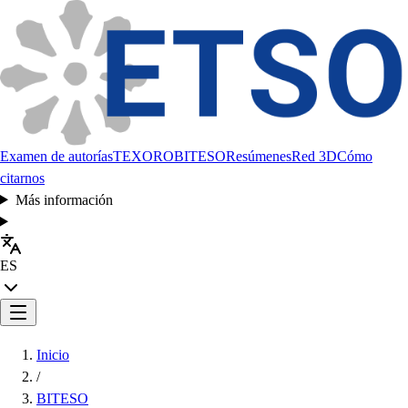
Examen de autorías
TEXORO
BITESO
Resúmenes
Red 3D
Cómo
citarnos
Más información
ES
Inicio
/
BITESO