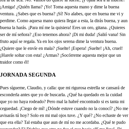
JORNADA SEGUNDA
Pues sígueme, Claudio, y calla: que mi rigurosa estrella se cansará de esconderla antes que yo de buscarla. ¿Qué ha quedado en la cuidad que yo no haya rodeado? Pero mal la habré encontrado si es tanta mi ceguedad. ¡Ciego de mí! ¿Dónde estuve cuando no la conocí? ¿No me avisarás tú hoy? Solo en mi mal ojos tuve. ¿Y qué? ¿No echaste de ver que era ella? Tal estaba que aun de mí no me acordaba. ¿Qué te pudo suspender? El Diablo; que otro no fue el que hacia allí me llevó. Di, acaba, ¿qué sucedió? ¿Qué quieres más que ciegue? Pues a Lupercia no vi, que estuve cual sombra vana, sin ver mujer ni aun gitana, ni aun a mí, ¡pues me perdí! ¿El cómo no me dirás? ¡Llórese el pesar presente! ¿Viste tal? No. Sí. No, ¡aguarda! En día hablada es la mujer. Ahora bien, voy a saber este enojo de Ricarda. No quieras que otro se cuente. Con eso le aumentas más. ¡Dímelo! La lengua teme… ¿Qué hiciste? Un loco exceso. ¿Mataste alguno? ¡Que era eso peor! ¿Qué fue? ¡Enamoreme! ¿Decir de quién falta hay? Yo lo diré, porque no: aunque ya te he dicho yo que a las gitanas no vi, ¡de los demás claro está quién tiene la culpa! ¡Aguarda! ¿Que quieres bien a Ricarda? ¡Estoy medio muerto ya! ¡Mira tú si ocasión fue el incendio de este fuego para tenerme allí ciego! Con harta menor cegué. ¿Y de mi mal nada dices? ¿Que tu impresa no te quitó? ¿Cómo que de tal delito, señor, no te escandalices? ¿No fuera más mi dolor? ¡Ven, que eso he de padecer o Lupercia aparecer! Ella se volvió, señor. Si se volvió, ¡seguirela! Mira que andes con cuidado de que estés siempre fundado en la propuesta cautela, y que digas que la dejo monja. Ya advertido estoy. Triste de mí, ¿dónde voy? ¿Cuál será mejor consejo donde mi honra hallaré, que esta busco y no a hija? Ella sola es quien me aguija, ¡más que sangre que engendré! En Burgos está. Si aquí no parece, no hay buscarla. ¿Digo que es su padre? ¡Calla! Ven, Gerardo. Voy tras ti. Claudio, ve en un pensamiento y sábeme del criado si han ya a Lupencia hallado, ¡pero con entendimiento! Ya yo sé lo que conviene. Cuando con él solo estés, pregunta su amo quién es y aquí a que en eso oíos bien, que podrá ser de este modo: que lo que he de hacer entables pero en Lupercia no hables. Ya estoy al cabo de todo. ¿Dónde me esperas? Aquí, y si tardares, en casa. Yo te diré lo que pasa. ¡Mira que me fío de ti! No me he podido apartar de Lupercia hasta saber qué determina hacer; que tanto la llegué a amar y al fin ha entrado a servir. ¡Ved! Del amor el provecho y el juramento hago que a nadie lo he de decir. ¡Ya de atormentar me acaba ciega imaginación vana! Mas, ¿no es esta la gitana que a Lupercia acompañaba? ¡Amiga! ¡Este es en buena hora! Sin duda no lo diré, que a Lupercia lo juré; que ya en vano el traidor llora. ¡Amiga! Una doncella que vino contigo anteayer, ¿adónde la podré ver? ¿Sabrasme dar razón de ella? No la verás ya en tu vida, y la pierdes con razón, que es tu dama la ocasión que no hoy cobrar la perdida. Poca constancia se arguye de lo que con ella hiciste: cuando te siguió la viste; cuando la sigues te huye. ¡Por un solo Dios, que digas adónde está y si la ha hallado su padre, que aquí he encontrado! ¡Si no hay para qué la siguas! Luego que partió de ti dio en su padre y la llevó, que pues sin ella ando yo. ¡Verdad te digo! ¡Ay de mí! Él mismo ha abierto el camino a esta mentira mía, que cosa yo no sabía de su padre. ¡Pago digno! Gran castigo merecí, pero grande me ha venido. ¿Quieres contar cómo ha sido la ventura que perdí, cómo Lupercia partió y cómo me vino a hablar? Yo sé qué vino a buscar a quien no la conoció. No tengo más que decir, que es confundir tu bajeza; que, quien no tiene firmeza, ¿para qué la quiere oír? Mi provecho me aconsejas, que estas pérdidas contando es estar martirizando el alma por las orejas. ¡Pues adiós! ¡Gitana amiga, haz lo que a pedirme