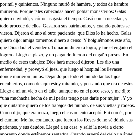
por mil y quinientos. Ninguno murió de hambre, y todos de hambre
murieron. Porque tales cabezadas hacen poblar monasterios: Galas
quiero enviudó, y cómo las gasta el tiempo. Casó con la necedad, y
todo procede de ellos. Gastaron sus patrimonios, y cuando pobres se
vieron. Dijeron el uno al otro: paciencia, que Dios lo ha hecho. Galas
quiero dijo: amiga tomemos dinero a censo. Y holguémonos este año,
que Dios dará el venidero. Tomaron dinero a logro, y fue el engaño el
logrero. Llegó el plazo, y no pagando fueron del engaño presos. En
medio de estos trabajos: Dios hará merced dijeron. Les dio una
enfermedad, y proveyó el juez, que luego al hospital los llevasen
donde murieron juntos. Dejando por todo el mundo tantos hijos
encubiertos, como de aquí estoy mirando, y pensando que era de estos.
Llegó a mí un viejo en el talle, aunque no en el poco seso, y me dijo:
“una muchacha hecha de mil perlas tengo para darle por mujer”. Y yo
que quitarme quiero de los trabajos del mundo, de sus vueltas y rodeos.
Como dijo, que era moza, luego el casamiento aceptó. Fui con él, por
el camino. Me fue contando, que fueron los Reyes de no sé dónde sus
parientes, y sus deudos. Llegué a su casa, y salió la novia a cierto
aposento donde estábamos sentados. Cuando esperé del cielo un ángel,