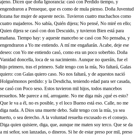
ajeno. Dicen que doña Ignorancia: casó con Perdido tiempo, y
engendraron a Penseque, que es como de mula pienso. Doña Juventud
lozana fue mujer de aqueste necio. Tuvieron cuatro muchachos como
cuatro majaderos. No sabía, Quién dijera; No pensé, No miré en ello;
Quien dijera se casó con don Descuido, y tuvieron Bien está para
mañana. Tiempo hay: y aqueste mancebo se casó con No pensaba, y
engendraron a Yo me entiendo. A mí me engañarán. Acabe, deje ese
deseo: con Yo me entiendo casó, como era un poco soberbio. Doña
Vanidad doncella, loca de su nacimiento. Aunque no queráis, fue el
hijo primero, tras el primero. Salir tengo con la mía, No faltará, Galas
quiero: con Galas quiero caso. No nos faltará, y de aquestos nació
Holguémonos perdido: y la Desdicha, teniendo edad para ser casada,
se casó con Poco seso. Estos tuvieron mil hijos, todos mancebos
resueltos. Me parece a mí, arrogante. No me diga más ¿qué es esto?
Que le va a él, no es posible, y el loco Bueno está eso. Calle, no me
diga nada. A Dios una muerte debo. Salir tengo con la mía, ya sea
tuerto, o sea derecho. A la voluntad resuelta excusado es el consejo.
Diga quien quisiere, diga, que, aunque me maten soy terco. Que se da
a mi señor, son lanzadas, o dineros. Si he de estar preso por mil, preso