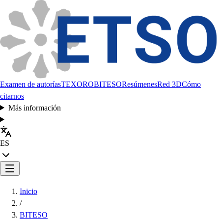
Examen de autorías
TEXORO
BITESO
Resúmenes
Red 3D
Cómo
citarnos
Más información
ES
Inicio
/
BITESO