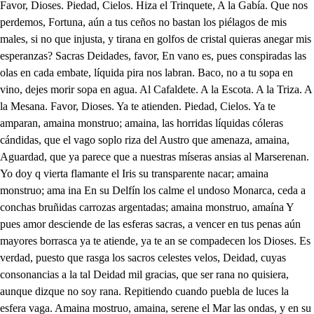
Favor, Dioses. Piedad, Cielos. Hiza el Trinquete, A la Gabía. Que nos perdemos, Fortuna, aún a tus ceños no bastan los piélagos de mis males, si no que injusta, y tirana en golfos de cristal quieras anegar mis esperanzas? Sacras Deidades, favor, En vano es, pues conspiradas las olas en cada embate, líquida pira nos labran. Baco, no a tu sopa en vino, dejes morir sopa en agua. Al Cafaldete. A la Escota. A la Triza. A la Mesana. Favor, Dioses. Ya te atienden. Piedad, Cielos. Ya te amparan, amaina monstruo; amaina, las horridas líquidas cóleras cándidas, que el vago soplo riza del Austro que amenaza, amaina, Aguardad, que ya parece que a nuestras míseras ansias al Marserenan. Yo doy q vierta flamante el Iris su transparente nacar; amaina monstruo; ama ina En su Delfín los calme el undoso Monarca, ceda a conchas bruñidas carrozas argentadas; amaina monstruo, amaína Y pues amor desciende de las esferas sacras, a vencer en tus penas aún mayores borrasca ya te atiende, ya te an se compadecen los Dioses. Es verdad, puesto que rasga los sacros celestes velos, Deidad, cuyas consonancias a la tal Deidad mil gracias, que ser rana no quisiera, aunque dizque no soy rana. Repitiendo cuando puebla de luces la esfera vaga. Amaina mostruo, amaina, serene el Mar las ondas, y en su cerúlea espalda Feliz, o gran madre! aquel que en dulce puerto te abraza. Dichoso aquel que después de la tormenta te abraza. Mas quiero tus tropezones que del golfo las bonanzas. Y tu flamante Deidad? Y tu enigma soberana? A cuyo sonoro Imperio. julao A cuya voz acordada. Serena el Boreas su furia. El Mar su soberbia calma. Quién eres? Y dónde vives? para hurtarte la garganta? Jovenes, a cuyas vidas, deudor el Cielo se halla, pues ya su piedad empeña, quien de su piedad se ampara, Acteón, y Melanto, Nobles Príncipes, ambos de Arcadia, Amor soy, aquel Sagrado, dulce imperio de las Almas, que dominando en su Esfera ilustra lo que abasalla; pues solo de mi violencia vive ejempra la ignorancia, enemigo de los hados, cuyas influencias varias presumen sus persuasiones, tanto, como mis constancias, he sido, y en vuestras vidas he de proseguir la incauta suprema razón, de que no se me reserve nada: Y así, aunque hoy contra vosotros la Fortuna se declara, haciendo que ese salobre Etna inconstante de plata. donde cándidas cenizas son leves espumas canas, si a llamas de olas os hiela, si a olas de hielo os abrasa, prenda en la mísera Nave, que de su horror inundada, las cristalinas Centellas, desde el Timón a la Gabía, u exhalación la acreditan, o vesubió la acompañan. Yo solo, a quien vuestro auxilio le toca Deidad contraria, a la injuria del destino, después de hacer que en bonanzas trueque ese campo cerúleo tanta verdinegra saña, en más apacible estancia desmienta la vista horrores, con tal que ninguno añada a la vista los curiosos anhelos de la esperanza. Guíanos, Deidad suprema, pues ves que de nuestra Patria, huyendo injurias del hado, hemos venido a tus plantas. Dichosamente, en quien logra de la tormenta pasada tanto alivio. Vamos presto, que ya la cena me escarba. De la Rosa que enamoras huye arroyo las caricias, pues aunque tus cristales se despeñan, mayor riesgo se esconde en lo que estimas. Aunque transparente tu undosa corriente la Selva camina, y al fin de tu vuelo, tú mismo de hielo te Mayor riesgo se esconde en lo que estimas. Aunque tan hermosa purpúrea la Rosa. tu amor acredita, di no importa, que osado mueras despeñado, pues si lo examinas, Mayor riesgo se esconde en lo que estimas. Avisos exala, si adoras la gala, que el Austro marchita; y aunque deliciosa la mires hermosa, con guarda de espinas, Mayor riesgo se esconde en lo que estimas. De la Rosa que enamoras, Qué bien repite este acento! Qué mal esta voz pública! Que Amor es riesgo del Alma. Que Amor es del pecho ruina. Proseguid. No prosigáis. . Qué dices? Nada, si implica a tu precepto. Llegad a donde el Amor os guía, pues que las puertas abiertas de este Alcázar, facilitan el que pueda franquearos mis glorias. mi amor! no es esta, Melanto, Diana, a quien sacrifica mi fe, adorando en su estatua una Alma, que ya no es mía? Qué hermosura tan perfecta! Qué beldad tan peregrina! Mejor que todo esto, fuera la mutación de hostería. Ay Amor! con razón dices, que al mayor bien encaminas nuestros pasos. No es razón que me convence la mía El riesgo ha de idolatrarse. Cómo? cuando en él peligra la adoración; y aunque no es cuestión de este lugar digna, no aquí como que se siente, sino como que se lidia, se ventile. Está bien. . Pues alternen ecos las Ninfas. Cielos, qué mira Aunque de Diana hermosa es la belleza divina, de esotra Ninfa el imperio no hay atención que no rinda, en su hermosura me abraso. Que violenta tiranía, los sentidos a la vista! a lograros mis delicias. Yo voy viendo que no hay cen reniego de la visita. Cuando en el amor más fiel se eleve el afecto igual, debe hacer fuga del Mar, u debe morir en él? Cuando en el Amor más fiel. Se eleve el afecto igual. Debe hacer fuga del mal? Vdebe morir en él? Debe huirle, si violento a la esperanza lerguía, que en llegando a la osadía, fallece el merecimiento; ib si es su intento e e con Ol ta n Ya en vuestro favor empiezo Cielos, me reduce todos a ento a ve adorarle rendido, ves aunque el Etna ha encontra le añade con lo abrasado, alces a lo encendido, ha querido ser feliz, sed admitido, D debe amar su ardor cruel. l V debe morir en él. Debe huirle, pues ofende. ve amarle, pues obliga. Así a la esquivez mitiga. si a más glorias asciende. , . Mal lo entiende quien incita, y quien defiende, que el afecto más fiel, y debe sin difinicio Que el afe Quién eres tú Pues él debe huir el mal, morir en él. abrázar en su suerte ya parcial, y ya homicida, para el réspeto la vida, para la ofensa la muerte; con que advierte el Amor postrado, y fuer to que tempestad improvisa, oculta la luz al Sol? Qué asombro! Ya voló el día. Guarda la fiera. Seguidme, pues esas voces publican, que en busca de alguna fiera se ha empeñado la osadía de mis Monteros, no hagáis caso de esa niebla esquiva, pues presto será a mis voces vaga funesta ruina. Ya te sigo. Al Monte, al llano. . Qué horror! Y yo en tus fatigas, dando lugar a mis flechas, pisare el rumbo que elijas. . Seguidme. Ya voy contigo. . Aguarda. en Dónde caminas? d A la Selva. . Cómo, si la triste prisión habitas de tu Destino? Engaño es? pues di, que miras después de ese horror, que yo somento, por si te avisa? l. Tristes calabozos veo, funestas bóvedas frías, por donde el horror bosteza, por donde el miedo respira. Dónde estoy, Cielos? Escucha, satisfaré a lo que admiras, cuando acompañen mis ecos, quejas de los que aquí habitan. Ay de aquel, ay de aquel, que aliviando su mal en el morir, malogra con vivir su padecer. Yo, Joven extranjero, soy tu Destino fiero, de tu vida enemigo el más cruel, quien hizo que oportuno malquistase Neptuno del Mar, y el viento la mudable fe. También es tu enemigo Amor, pues aunque amigo, te obliga astuto su tirano arder, de aquese propio halago Áspid, que hiere a quien le abriga fiel, Amor ha recatado, y el Destino ha mostrado la sana contra ti. ad al Tú verás quien es contrario más fiero, el uno lisonjero, y el otro declarando su esquivez; y así teme mi ira, y pues amor te inspira, vuelve a oír de la Diosa del desdén las venatorias voces, mientras dicen veloces los ecos del sentir, y el fallecer. Ay de aquel . A la Selva. Por aquí. pb Al jardín todos, que en él la fiera entro. Tó, barcino. . Al jardín. Oye, detén la fuga, enemigo asombro; mas en vano lo intente, pues mejorar el Destino, aún no lo alcanza el poder. No basta, Divinos Cielos, que unidos contra mí estén el Amor, áspid cruel, venenos vierta del mal, entre las flores del bien; la belleza de Diana, que en su Estatua idolatré, la causa hermosa; ay de mí, de darme muerte ha de ser O nunca nacido hubiera quién nace infeliz! a que supremas oposiciones funden el objeto en él A dónde huiré de mí mismo? tú a dónde, Cielos, iré? pues de esta prisión oscura, atezada lobreguez, no me da lugar a más de que diga: Feliz aquel, que aliviando su mal en el sentir, logrará con vivir su padecer, Cielos, que contraria voz muda el semblante esta vez al horror, cuando repite, vuelto el pesar en placer. p , . Feliz aquel, de Amor, y su poder, si puede triunfar, si logra alumbrar, si sabe vencer mayor horror del que funesto ves; aunque afirma el Destino, que soy contigo infiel, yo intento vivir, pudiendo adquirir contigo el tener asegurada en tu opinión mi fe: sigue la luz flamante de aquesta Antorcha, en quien es el resplandor imán superior, y guiado de él, saols? D VA podrá mi acento decir otra vez: Feliz aquel, Qué poderosa violencia es la que llega a tener tu voz, que el riesgo conozco, y estoy muriendo por él Si a tu dicha te conduzco, entonces no verás que es vil astucia del Destino el afirmarte, que fue engaño el auxilio mío. la hermosa luz que idolatro, mas que el eco diga infiel. Tó, barcino. Al Monte, al llano. od noga Al jardín. a aupuna Por aquí fue. Dónde, Cielos, de mi injusta suerte me podré esconder? . Seguidme todas, no quede planta, o tronco en el vergel, que no se examine, . Eb obring Ay Cielos! que en mi fuga tropecé. Qué importa, Irifile hermosa, si ya en mis brazos tenéis nuevo Alcides de otro Cielo que ama toque oonariom goslo y La voz suspended, que si en fe de la licencia de seguir la fiera, hacéis osada la permisión de entrar con injusta fe vuestro error. Me lisonjeará, Ninfas, Monteros. Qué hacéis? Llamar a quiene Advertid. Esto ha de ser: Cazadores. s y ̱. Qué nos quieres? Ay de mí! yo muero que sola Diana sigue la fiera, que en el vergel ha entrado, seguidme todos Solamente amago fue, mas yo seguiré sus luces, por lograrla lo cruel. Ya te seguimos Yo no, porque gran necedade segu ir de en el pensil de Diana, habrá quien castigue en él dándome en que padecer; y así, pues yo os idolatro. ras, donde hay eron se queda para que yo me vaya. Al arma, esquivez; que linda ocasión es esta de emplear los cenos bien! tu