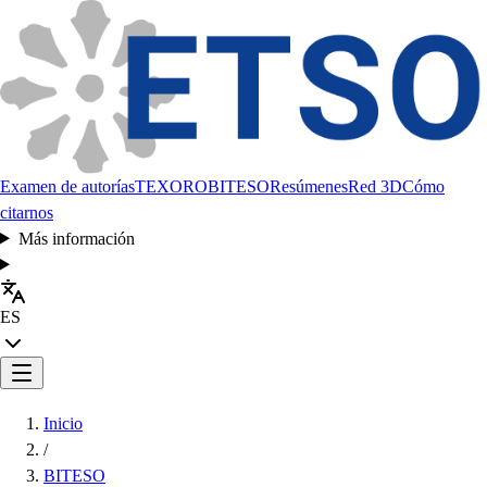
Examen de autorías
TEXORO
BITESO
Resúmenes
Red 3D
Cómo
citarnos
Más información
ES
Inicio
/
BITESO